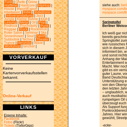
Funk
|
Ghetto
|
Grime
|
siehe auch:
ber
Halftime
|
Hardcore
|
HipHop
|
myspace.com/be
House
|
Import/Export
|
Inbetween
|
Indie
|
Indietronic
myspace.com/th
|
Infoveranstaltung
|
Jazz
|
Jungle
|
Kleine Bühne
|
Klub
|
Springtoifel
Lesung
|
Metal
|
Oi!
|
Pop
|
Berliner Weiss
Postrock
|
Psychobilly
|
Punk
|
Reggae
|
Rock
|
RocknRoll
|
Roter Salon
|
Seminar
|
Ska
|
Ich weiß gar ni
Snowshower
|
Soul
|
Sport
|
bereits geschri
Subbotnik
|
Techno
|
Theater
|
Springtoifel zu
Trance
|
Veranda
|
Wave
|
wie russisches R
Workshop
|
tanzbar
|
sich in diesem J
informiert bin, 
und sonst nicht
VORVERKAUF
Anhang der Main
Entertainment s
Macht. Wer noch
Keine
gibt es ein ver
Kartenvorverkaufsstellen
guter Laune, vor
bekannt.
Band Deutschla
Unterstützung 
von den Obersy
den letzten Jah
– unglaublich, 
Online-Verkauf
auch musikalisc
rumpeligen Oi! d
überzeugt euch 
LINKS
Als Support fun
Punkrockbereic
Jahres. Hier w
Eigene Inhalte:
gewühlt, Street
Facebook
Fotos
(Flickr)
-ecke-
Tickets
(TixforGigs)