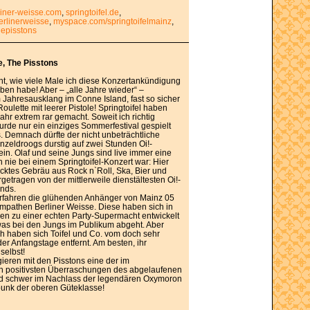
liner-weisse.com
,
springtoifel.de
,
rlinerweisse
,
myspace.com/springtoifelmainz
,
episstons
e, The Pisstons
cht, wie viele Male ich diese Konzertankündigung
eben habe! Aber – „alle Jahre wieder“ –
m Jahresausklang im Conne Island, fast so sicher
oulette mit leerer Pistole! Springtoifel haben
ahr extrem rar gemacht. Soweit ich richtig
wurde nur ein einziges Sommerfestival gespielt
s. Demnach dürfte der nicht unbeträchtliche
zeldroogs durstig auf zwei Stunden Oi!-
ein. Olaf und seine Jungs sind live immer eine
 nie bei einem Springtoifel-Konzert war: Hier
rücktes Gebräu aus Rock n`Roll, Ska, Bier und
getragen von der mittlerweile dienstältesten Oi!-
nds.
erfahren die glühenden Anhänger von Mainz 05
mpathen Berliner Weisse. Diese haben sich in
ren zu einer echten Party-Supermacht entwickelt
was bei den Jungs im Publikum abgeht. Aber
h haben sich Toifel und Co. vom doch sehr
er Anfangstage entfernt. Am besten, ihr
selbst!
gieren mit den Pisstons eine der im
h positivsten Überraschungen des abgelaufenen
ird schwer im Nachlass der legendären Oxymoron
punk der oberen Güteklasse!