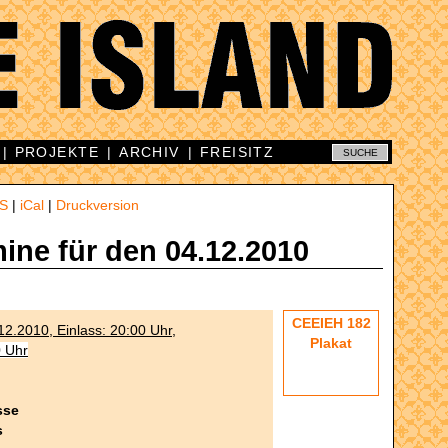
|
PROJEKTE
|
ARCHIV
|
FREISITZ
S
|
iCal
|
Druckversion
mine für den 04.12.2010
CEEIEH 182
2.2010, Einlass: 20:00 Uhr,
Plakat
0 Uhr
sse
s