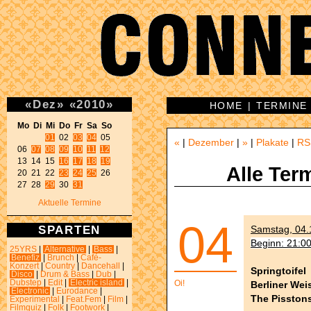
«
Dez
»
«
2010
»
HOME
|
TERMINE
Mo Di Mi Do Fr Sa So 
01
 02 
03
04
 05 

«
|
Dezember
|
»
|
Plakate
|
RS
06 
07
08
09
10
11
12
13 14 15 
16
17
18
19
Alle Ter
20 21 22 
23
24
25
 26 

27 28 
29
 30 
31
Aktuelle Termine
04
SPARTEN
Samstag, 04.1
Beginn: 21:0
25YRS
|
Alternative
|
Bass
|
Benefiz
|
Brunch
|
Café-
Konzert
|
Country
|
Dancehall
|
Springtoifel
Disco
|
Drum & Bass
|
Dub
|
Dubstep
|
Edit
|
Electric island
|
Oi!
Berliner Wei
Electronic
|
Eurodance
|
The Pisston
Experimental
|
Feat.Fem
|
Film
|
Filmquiz
|
Folk
|
Footwork
|