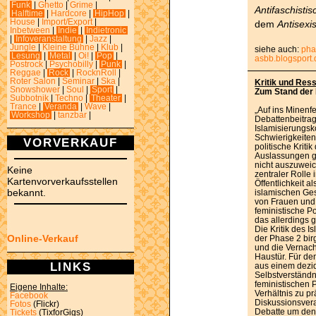
Funk
|
Ghetto
|
Grime
|
Antifaschisti
Halftime
|
Hardcore
|
HipHop
|
House
|
Import/Export
|
dem
Antisexi
Inbetween
|
Indie
|
Indietronic
|
Infoveranstaltung
|
Jazz
|
Jungle
|
Kleine Bühne
|
Klub
|
siehe auch:
pha
Lesung
|
Metal
|
Oi!
|
Pop
|
asbb.blogsport.
Postrock
|
Psychobilly
|
Punk
|
Reggae
|
Rock
|
RocknRoll
|
Roter Salon
|
Seminar
|
Ska
|
Kritik und Res
Snowshower
|
Soul
|
Sport
|
Zum Stand der 
Subbotnik
|
Techno
|
Theater
|
Trance
|
Veranda
|
Wave
|
„Auf ins Minenfe
Workshop
|
tanzbar
|
Debattenbeitrag
Islamisierungsk
Schwierigkeiten 
VORVERKAUF
politische Krit
Auslassungen g
nicht auszuweic
Keine
zentraler Rolle 
Kartenvorverkaufsstellen
Öffentlichkeit al
bekannt.
islamischen Ges
von Frauen und 
feministische P
das allerdings g
Die Kritik des 
Online-Verkauf
der Phase 2 birg
und die Vernach
Haustür. Für de
LINKS
aus einem dezid
Selbstverständn
feministischen 
Eigene Inhalte:
Verhältnis zu pr
Facebook
Diskussionsvera
Fotos
(Flickr)
Debatte um den 
Tickets
(TixforGigs)