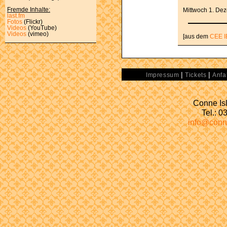
Fremde Inhalte:
Mittwoch 1. De
last.fm
Fotos
(Flickr)
Videos
(YouTube)
Videos
(vimeo)
[aus dem
CEE I
|
|
Impressum
Tickets
Anfa
Conne Isl
Tel.: 
info@conn