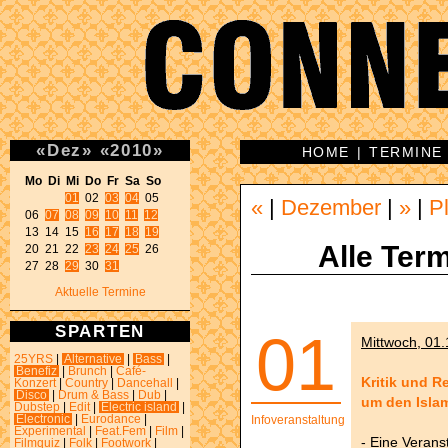
«
Dez
»
«
2010
»
HOME
|
TERMINE
Mo Di Mi Do Fr Sa So 
01
 02 
03
04
 05 

«
|
Dezember
|
»
|
P
06 
07
08
09
10
11
12
13 14 15 
16
17
18
19
Alle Term
20 21 22 
23
24
25
 26 

27 28 
29
 30 
31
Aktuelle Termine
SPARTEN
01
Mittwoch, 01.
25YRS
|
Alternative
|
Bass
|
Benefiz
|
Brunch
|
Café-
Kritik und R
Konzert
|
Country
|
Dancehall
|
Disco
|
Drum & Bass
|
Dub
|
um den Isla
Dubstep
|
Edit
|
Electric island
|
Electronic
|
Eurodance
|
Infoveranstaltung
Experimental
|
Feat.Fem
|
Film
|
- Eine Verans
Filmquiz
|
Folk
|
Footwork
|