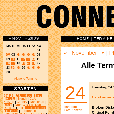
«
Nov
»
«
2009
»
HOME
|
TERMINE
Mo Di Mi Do Fr Sa So 
«
|
November
|
»
|
P
02
 03 
04
05
06
07
 08 

09 
10
 11 
12
13
14
Alle Term
16
17
 18 
19
20
21
 22 

23 
24
25
 26 
27
28
29
30 
Aktuelle Termine
24
Dienstag, 24.
SPARTEN
25YRS
|
Alternative
|
Bass
|
Cafékonzerte
Benefiz
|
Brunch
|
Café-
Konzert
|
Country
|
Dancehall
|
Disco
|
Drum & Bass
|
Dub
|
Hardcore
Broken Dist
Dubstep
|
Edit
|
Electric island
|
Café-Konzert
Electronic
|
Eurodance
|
Critical Poin