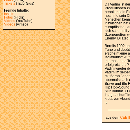
Tickets
(TixforGigs)
DJ Vadim ist de
Produktionen z
Fremde Inhalte:
nennt er sein E
last.fm
noch nie sein D
Fotos
(Flickr)
Menschen kenne
Videos
(YouTube)
Inzwischen hat 
Videos
(vimeo)
europäische Lan
sich schon mit z
Szenegrößen wi
Enemy, Dilated 
Bereits 1992 un
Tune und debüti
erscheint eine 
Isolationist". A
internationale 
erfolgreiche LP 
Vadim wieder d
Vadim im selben
mit Sarah Jones
abermals nach u
Bravo und Blu R
Hip Hop-Sound 
Nun kommt DJ V
Imaginashun" in
kreativen Abend
it!
[aus dem
CEE I