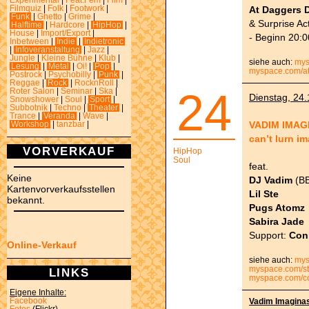
Experimental
|
Feat.Fem
|
Film
|
At Daggers 
Filmquiz
|
Folk
|
Footwork
|
Funk
|
Ghetto
|
Grime
|
& Surprise Ac
Halftime
|
Hardcore
|
HipHop
|
House
|
Import/Export
|
- Beginn 20:0
Inbetween
|
Indie
|
Indietronic
|
Infoveranstaltung
|
Jazz
|
Jungle
|
Kleine Bühne
|
Klub
|
siehe auch:
mys
Lesung
|
Metal
|
Oi!
|
Pop
|
myspace.com/a
Postrock
|
Psychobilly
|
Punk
|
Reggae
|
Rock
|
RocknRoll
|
24
Roter Salon
|
Seminar
|
Ska
|
Dienstag, 24.
Snowshower
|
Soul
|
Sport
|
Subbotnik
|
Techno
|
Theater
|
Trance
|
Veranda
|
Wave
|
VADIM IMAG
Workshop
|
tanzbar
|
can’t lurn 
VORVERKAUF
HipHop
Soul
feat.
Keine
DJ Vadim
(BB
Kartenvorverkaufsstellen
Lil Ste
bekannt.
Pugs Atomz
Sabira Jade
Support:
Con
Online-Verkauf
siehe auch:
mys
myspace.com/s
LINKS
myspace.com/co
Eigene Inhalte:
Facebook
Vadim Imagina
Fotos
(Flickr)