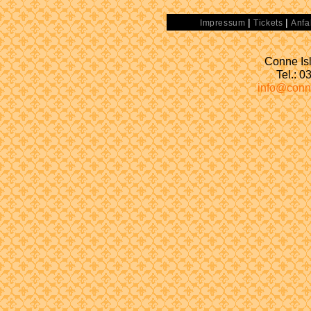
|
|
Impressum
Tickets
Anfa
Conne Isl
Tel.: 
info@conn