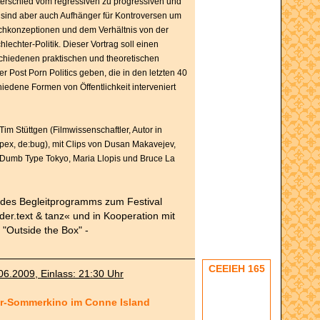
erschied vom regressiven zu progressiven und
sind aber auch Aufhänger für Kontroversen um
schkonzeptionen und dem Verhältnis von der
lechter-Politik. Dieser Vortrag soll einen
schiedenen praktischen und theoretischen
r Post Porn Politics geben, die in den letzten 40
hiedene Formen von Öffentlichkeit interveniert
Tim Stüttgen (Filmwissenschaftler, Autor in
pex, de:bug), mit Clips von Dusan Makavejev,
 Dumb Type Tokyo, Maria Llopis und Bruce La
des Begleitprogramms zum Festival
der.text & tanz« und in Kooperation mit
t "Outside the Box" -
CEEIEH 165
06.2009, Einlass: 21:30 Uhr
ir-Sommerkino im Conne Island