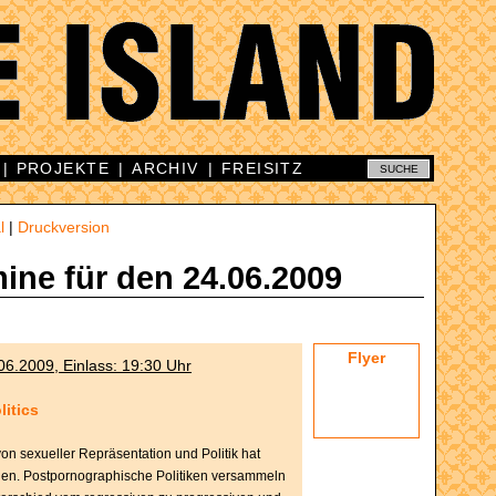
|
PROJEKTE
|
ARCHIV
|
FREISITZ
l
|
Druckversion
mine für den 24.06.2009
Flyer
06.2009, Einlass: 19:30 Uhr
litics
von sexueller Repräsentation und Politik hat
ellen. Postpornographische Politiken versammeln