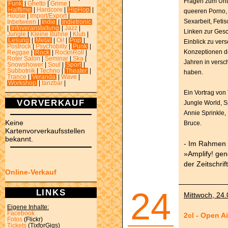
Fragen zum Unt
Funk
|
Ghetto
|
Grime
|
Halftime
|
Hardcore
|
HipHop
|
queeren Porno, 
House
|
Import/Export
|
Sexarbeit, Feti
Inbetween
|
Indie
|
Indietronic
|
Infoveranstaltung
|
Jazz
|
Linken zur Gesch
Jungle
|
Kleine Bühne
|
Klub
|
Lesung
|
Metal
|
Oi!
|
Pop
|
Einblick zu ver
Postrock
|
Psychobilly
|
Punk
|
Konzeptionen de
Reggae
|
Rock
|
RocknRoll
|
Roter Salon
|
Seminar
|
Ska
|
Jahren in versc
Snowshower
|
Soul
|
Sport
|
Subbotnik
|
Techno
|
Theater
|
haben.
Trance
|
Veranda
|
Wave
|
Workshop
|
tanzbar
|
Ein Vortrag von 
VORVERKAUF
Jungle World, S
Annie Sprinkle,
Keine
Bruce.
Kartenvorverkaufsstellen
bekannt.
- Im Rahmen 
»Amplify! gen
der Zeitschrif
Online-Verkauf
24
LINKS
Mittwoch, 24.
Eigene Inhalte:
Facebook
2cl - Open A
Fotos
(Flickr)
Tickets
(TixforGigs)