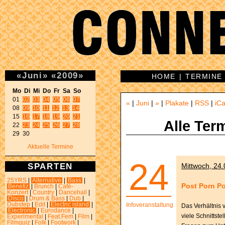
«
Juni
»
«
2009
»
HOME
|
TERMINE
Mo Di Mi Do Fr Sa So 

01 
02
03
04
05
06
07
«
|
Juni
|
»
|
Plakate
|
RSS
|
iCa
08 
09
10
11
12
13
14
15 
16
17
18
19
20
21
Alle Ter
22 
23
24
25
26
27
28
29 30 
Aktuelle Termine
24
SPARTEN
Mittwoch, 24.
25YRS
|
Alternative
|
Bass
|
Post Porn Po
Benefiz
|
Brunch
|
Café-
Konzert
|
Country
|
Dancehall
|
Disco
|
Drum & Bass
|
Dub
|
Dubstep
|
Edit
|
Electric island
|
Infoveranstaltung
Das Verhältnis 
Electronic
|
Eurodance
|
viele Schnittst
Experimental
|
Feat.Fem
|
Film
|
Filmquiz
|
Folk
|
Footwork
|