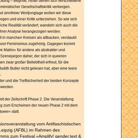
kung – Begriffe, hinter denen sich verschiedene
ministischer Gesellschaftskritik verbergen.
nd sinnfreier Wortjonglage wollen wir diese
egen und einer Kritik unterziehen. So wie sich
liche Realität verändert, wandeln sich auch die
u ihrer Analyse herangezogen werden.
lt in manchen Kreisen als altbacken, verstaubt
hool-Feminismus zugehörig. Dagegen kommt
e Matrix« für andere als abstrakter und
Szenejargon daher, der sich in queeren
zwar großer Beliebtheit erfreut, für die
udith Butler nicht gelesen hat, aber eine leere
.
er und die Treffsicherheit der beiden Konzepte
t werden.
it der Zeitschrift Phase 2. Die Veranstaltung
itig zum Erscheinen der neuen Phase 2 mit dem
eer« statt.
sionsveranstaltung vom Antifaschistischen
Leipzig (AFBL) im Rahmen des
mms zum Festival »Amplify! gender.text &