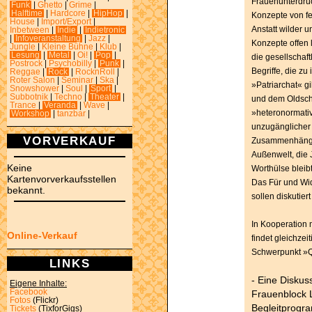
Frauenunterdrüc
Funk
|
Ghetto
|
Grime
|
Halftime
|
Hardcore
|
HipHop
|
Konzepte von fe
House
|
Import/Export
|
Anstatt wilder u
Inbetween
|
Indie
|
Indietronic
|
Infoveranstaltung
|
Jazz
|
Konzepte offen l
Jungle
|
Kleine Bühne
|
Klub
|
Lesung
|
Metal
|
Oi!
|
Pop
|
die gesellschaft
Postrock
|
Psychobilly
|
Punk
|
Begriffe, die z
Reggae
|
Rock
|
RocknRoll
|
Roter Salon
|
Seminar
|
Ska
|
»Patriarchat« gi
Snowshower
|
Soul
|
Sport
|
Subbotnik
|
Techno
|
Theater
|
und dem Oldsc
Trance
|
Veranda
|
Wave
|
»heteronormativ
Workshop
|
tanzbar
|
unzugänglicher 
VORVERKAUF
Zusammenhängen 
Außenwelt, die J
Keine
Worthülse bleibt
Kartenvorverkaufsstellen
Das Für und Wid
bekannt.
sollen diskutier
In Kooperation m
Online-Verkauf
findet gleichze
Schwerpunkt »Qu
LINKS
- Eine Diskus
Eigene Inhalte:
Facebook
Frauenblock 
Fotos
(Flickr)
Begleitprogra
Tickets
(TixforGigs)