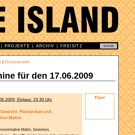
|
PROJEKTE
|
ARCHIV
|
FREISITZ
l
|
Druckversion
mine für den 17.06.2009
Flyer
06.2009, Einlass: 19:30 Uhr
 Gewicht. Patriarchat und
ive Matrix.
teronormative Matrix, Sexismus,