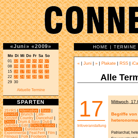
«
Juni
»
«
2009
»
HOME
|
TERMINE
Mo Di Mi Do Fr Sa So 

01 
02
03
04
05
06
07
«
|
Juni
|
»
|
Plakate
|
RSS
|
iCa
08 
09
10
11
12
13
14
15 
16
17
18
19
20
21
Alle Ter
22 
23
24
25
26
27
28
29 30 
Aktuelle Termine
17
SPARTEN
Mittwoch, 17.
25YRS
|
Alternative
|
Bass
|
Begriffe von
Benefiz
|
Brunch
|
Café-
Konzert
|
Country
|
Dancehall
|
heteronormat
Disco
|
Drum & Bass
|
Dub
|
Dubstep
|
Edit
|
Electric island
|
Infoveranstaltung
Electronic
|
Eurodance
|
Patriarchat, he
Experimental
|
Feat.Fem
|
Film
|
Filmquiz
|
Folk
|
Footwork
|