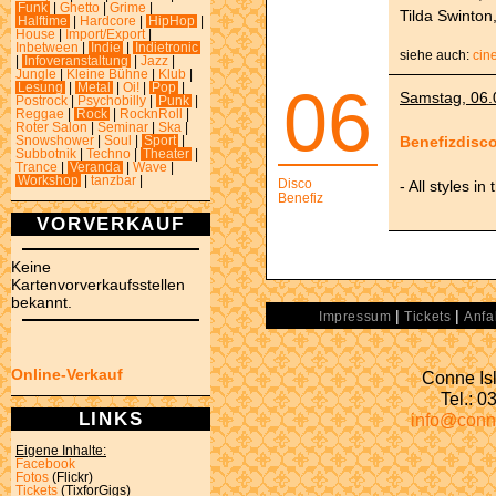
Funk
|
Ghetto
|
Grime
|
Tilda Swinton
Halftime
|
Hardcore
|
HipHop
|
House
|
Import/Export
|
Inbetween
|
Indie
|
Indietronic
siehe auch:
cin
|
Infoveranstaltung
|
Jazz
|
Jungle
|
Kleine Bühne
|
Klub
|
06
Lesung
|
Metal
|
Oi!
|
Pop
|
Samstag, 06.0
Postrock
|
Psychobilly
|
Punk
|
Reggae
|
Rock
|
RocknRoll
|
Roter Salon
|
Seminar
|
Ska
|
Benefizdisc
Snowshower
|
Soul
|
Sport
|
Subbotnik
|
Techno
|
Theater
|
Trance
|
Veranda
|
Wave
|
Workshop
|
tanzbar
|
Disco
- All styles in
Benefiz
VORVERKAUF
Keine
Kartenvorverkaufsstellen
bekannt.
|
|
Impressum
Tickets
Anfa
Online-Verkauf
Conne Isl
Tel.: 
LINKS
info@conn
Eigene Inhalte:
Facebook
Fotos
(Flickr)
Tickets
(TixforGigs)