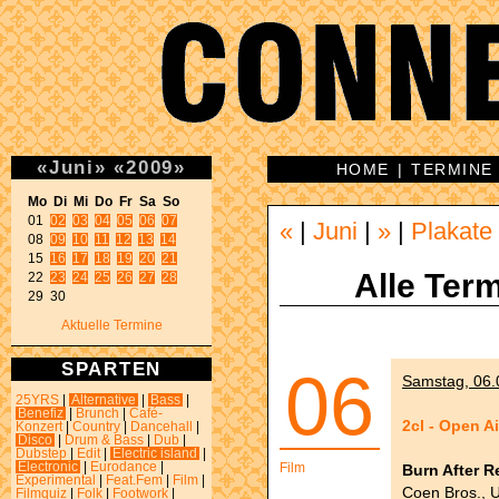
«
Juni
»
«
2009
»
HOME
|
TERMINE
Mo Di Mi Do Fr Sa So 

01 
02
03
04
05
06
07
«
|
Juni
|
»
|
Plakate
08 
09
10
11
12
13
14
15 
16
17
18
19
20
21
Alle Term
22 
23
24
25
26
27
28
29 30 
Aktuelle Termine
SPARTEN
06
Samstag, 06.0
25YRS
|
Alternative
|
Bass
|
Benefiz
|
Brunch
|
Café-
2cl - Open A
Konzert
|
Country
|
Dancehall
|
Disco
|
Drum & Bass
|
Dub
|
Dubstep
|
Edit
|
Electric island
|
Electronic
|
Eurodance
|
Film
Burn After R
Experimental
|
Feat.Fem
|
Film
|
Coen Bros., U
Filmquiz
|
Folk
|
Footwork
|