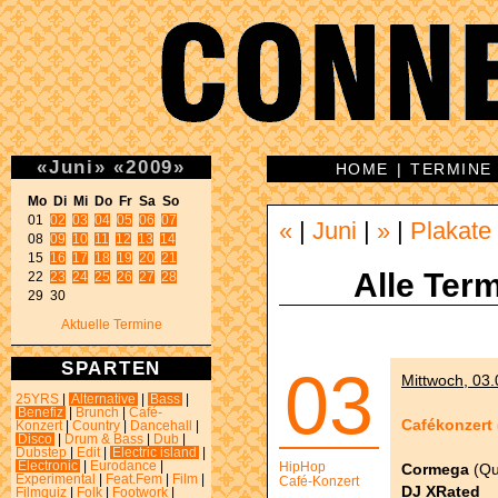
«
Juni
»
«
2009
»
HOME
|
TERMINE
Mo Di Mi Do Fr Sa So 

01 
02
03
04
05
06
07
«
|
Juni
|
»
|
Plakate
08 
09
10
11
12
13
14
15 
16
17
18
19
20
21
Alle Term
22 
23
24
25
26
27
28
29 30 
Aktuelle Termine
SPARTEN
03
Mittwoch, 03.
25YRS
|
Alternative
|
Bass
|
Benefiz
|
Brunch
|
Café-
Cafékonzert (
Konzert
|
Country
|
Dancehall
|
Disco
|
Drum & Bass
|
Dub
|
Dubstep
|
Edit
|
Electric island
|
Electronic
|
Eurodance
|
HipHop
Cormega
(Qu
Experimental
|
Feat.Fem
|
Film
|
Café-Konzert
DJ XRated
Filmquiz
|
Folk
|
Footwork
|