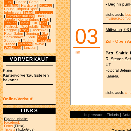
Funk
|
Ghetto
|
Grime
|
- Beginn pünk
Halftime
|
Hardcore
|
HipHop
|
House
|
Import/Export
|
Inbetween
|
Indie
|
Indietronic
siehe auch:
leg
|
Infoveranstaltung
|
Jazz
|
myspace.com/dj
Jungle
|
Kleine Bühne
|
Klub
|
Lesung
|
Metal
|
Oi!
|
Pop
|
03
Postrock
|
Psychobilly
|
Punk
|
Mittwoch, 03.
Reggae
|
Rock
|
RocknRoll
|
Roter Salon
|
Seminar
|
Ska
|
Snowshower
|
Soul
|
Sport
|
2cl - Open A
Subbotnik
|
Techno
|
Theater
|
Trance
|
Veranda
|
Wave
|
Workshop
|
tanzbar
|
Film
Patti Smith: 
VORVERKAUF
R: Steven Seb
UT
Keine
Fotograf Sebring
Kartenvorverkaufsstellen
Kamera.
bekannt.
siehe auch:
cin
Online-Verkauf
LINKS
|
|
Impressum
Tickets
Anfa
Eigene Inhalte:
Facebook
Fotos
(Flickr)
Tickets
(TixforGigs)
Conne Isl