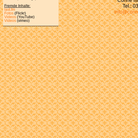
Tel.: 
Fremde Inhalte:
last.fm
info@conn
Fotos
(Flickr)
Videos
(YouTube)
Videos
(vimeo)