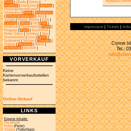
myspace.com/th
Funk
|
Ghetto
|
Grime
|
Halftime
|
Hardcore
|
HipHop
|
House
|
Import/Export
|
Inbetween
|
Indie
|
Indietronic
|
Infoveranstaltung
|
Jazz
|
Jungle
|
Kleine Bühne
|
Klub
|
Lesung
|
Metal
|
Oi!
|
Pop
|
|
|
Postrock
|
Psychobilly
|
Punk
|
Impressum
Tickets
Anfa
Reggae
|
Rock
|
RocknRoll
|
Roter Salon
|
Seminar
|
Ska
|
Snowshower
|
Soul
|
Sport
|
Subbotnik
|
Techno
|
Theater
|
Conne Isl
Trance
|
Veranda
|
Wave
|
Tel.: 
Workshop
|
tanzbar
|
info@conn
VORVERKAUF
Keine
Kartenvorverkaufsstellen
bekannt.
Online-Verkauf
LINKS
Eigene Inhalte:
Facebook
Fotos
(Flickr)
Tickets
(TixforGigs)