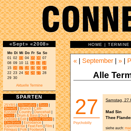
«
Sept
»
«
2008
»
HOME
|
TERMINE
Mo Di Mi Do Fr Sa So 

01 02 
03
 04 
05
06
 07 

«
|
September
|
»
|
P
08 09 10 11 
12
13
14
15 
16
17
18
19
20
21
Alle Term
22 23 24 
25
26
27
 28 

29 30 
Aktuelle Termine
SPARTEN
27
Samstag, 27.0
25YRS
|
Alternative
|
Bass
|
Benefiz
|
Brunch
|
Café-
Mad Sin
Konzert
|
Country
|
Dancehall
|
Disco
|
Drum & Bass
|
Dub
|
Thee Flande
Dubstep
|
Edit
|
Electric island
|
Electronic
|
Eurodance
|
Psychobilly
Experimental
|
Feat.Fem
|
Film
|
siehe auch:
mad
Filmquiz
|
Folk
|
Footwork
|