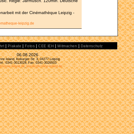
usic. Regie: Jarmusch. 120min. Deutsche
narbeit mit der Cinémathèque Leipzig -
ematheque-leipzig.de
|
|
|
|
|
hrt
Plakate
Fotos
CEE IEH
Mitmachen
Datenschutz
06.08.2026
ne Island, Koburger Str. 3, 04277 Leipzig
Tel.: 0341-3013028, Fax: 0341-3026503
@conne-island.de
,
tickets@conne-island.de