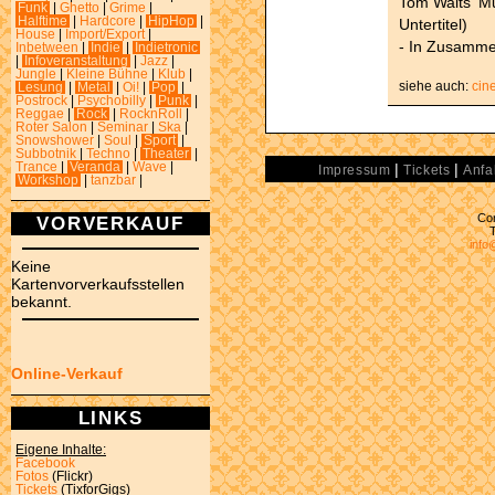
Tom Waits' M
Funk
|
Ghetto
|
Grime
|
Halftime
|
Hardcore
|
HipHop
|
Untertitel)
House
|
Import/Export
|
- In Zusamme
Inbetween
|
Indie
|
Indietronic
|
Infoveranstaltung
|
Jazz
|
Jungle
|
Kleine Bühne
|
Klub
|
siehe auch:
cin
Lesung
|
Metal
|
Oi!
|
Pop
|
Postrock
|
Psychobilly
|
Punk
|
Reggae
|
Rock
|
RocknRoll
|
Roter Salon
|
Seminar
|
Ska
|
Snowshower
|
Soul
|
Sport
|
Subbotnik
|
Techno
|
Theater
|
|
|
Trance
|
Veranda
|
Wave
|
Impressum
Tickets
Anfa
Workshop
|
tanzbar
|
Con
VORVERKAUF
info
Keine
Kartenvorverkaufsstellen
bekannt.
Online-Verkauf
LINKS
Eigene Inhalte:
Facebook
Fotos
(Flickr)
Tickets
(TixforGigs)