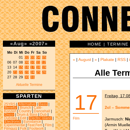
«
Aug
»
«
2007
»
HOME
|
TERMINE
Mo Di Mi Do Fr Sa So 
01 
02
03
04
05
«
|
August
|
»
|
Plakate
|
RSS
|
06 07 08 
09
10
11
12
13 14 
15
16
17
18
19
Alle Ter
20 
21
22
23
24
25
26
27 28 29 
30
31
Aktuelle Termine
17
SPARTEN
Freitag, 17.0
25YRS
|
Alternative
|
Bass
|
2cl – Sommer
Benefiz
|
Brunch
|
Café-
Konzert
|
Country
|
Dancehall
|
Disco
|
Drum & Bass
|
Dub
|
Dubstep
|
Edit
|
Electric island
|
Film
Jarmusch:
Ni
Electronic
|
Eurodance
|
(Armin Muelle
Experimental
|
Feat.Fem
|
Film
|
Filmquiz
|
Folk
|
Footwork
|