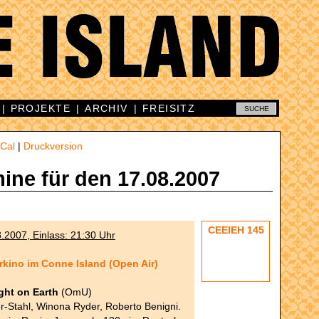
|
PROJEKTE
|
ARCHIV
|
FREISITZ
iCal
|
Druckversion
mine für den 17.08.2007
CEEIEH 145
8.2007, Einlass: 21:30 Uhr
kino im Conne Island (Open Air)
ght on Earth
(OmU)
r-Stahl, Winona Ryder, Roberto Benigni.