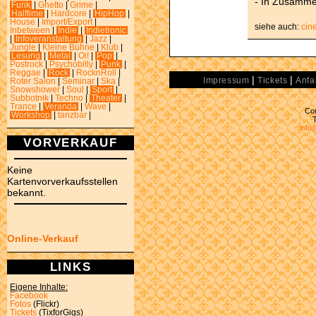
- In Zusamme
Funk
|
Ghetto
|
Grime
|
Halftime
|
Hardcore
|
HipHop
|
House
|
Import/Export
|
siehe auch:
cin
Inbetween
|
Indie
|
Indietronic
|
Infoveranstaltung
|
Jazz
|
Jungle
|
Kleine Bühne
|
Klub
|
Lesung
|
Metal
|
Oi!
|
Pop
|
Postrock
|
Psychobilly
|
Punk
|
Reggae
|
Rock
|
RocknRoll
|
|
|
Impressum
Tickets
Anfa
Roter Salon
|
Seminar
|
Ska
|
Snowshower
|
Soul
|
Sport
|
Subbotnik
|
Techno
|
Theater
|
Trance
|
Veranda
|
Wave
|
Con
Workshop
|
tanzbar
|
info
VORVERKAUF
Keine
Kartenvorverkaufsstellen
bekannt.
Online-Verkauf
LINKS
Eigene Inhalte:
Facebook
Fotos
(Flickr)
Tickets
(TixforGigs)