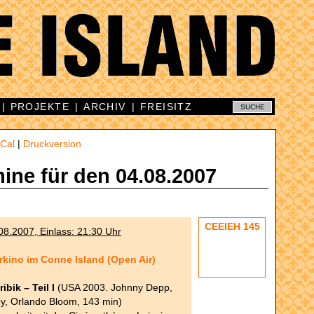
|
PROJEKTE
|
ARCHIV
|
FREISITZ
iCal
|
Druckversion
mine für den 04.08.2007
CEEIEH 145
8.2007, Einlass: 21:30 Uhr
kino im Conne Island (Open Air)
ibik – Teil I
(USA 2003. Johnny Depp,
ey, Orlando Bloom, 143 min)