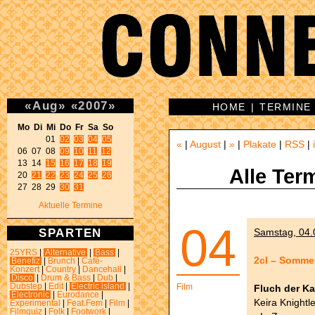
«
Aug
»
«
2007
»
HOME
|
TERMINE
Mo Di Mi Do Fr Sa So 
01 
02
03
04
05
«
|
August
|
»
|
Plakate
|
RSS
|
06 07 08 
09
10
11
12
13 14 
15
16
17
18
19
Alle Ter
20 
21
22
23
24
25
26
27 28 29 
30
31
Aktuelle Termine
04
SPARTEN
Samstag, 04.0
25YRS
|
Alternative
|
Bass
|
2cl – Sommer
Benefiz
|
Brunch
|
Café-
Konzert
|
Country
|
Dancehall
|
Disco
|
Drum & Bass
|
Dub
|
Dubstep
|
Edit
|
Electric island
|
Film
Fluch der Kar
Electronic
|
Eurodance
|
Keira Knightl
Experimental
|
Feat.Fem
|
Film
|
Filmquiz
|
Folk
|
Footwork
|