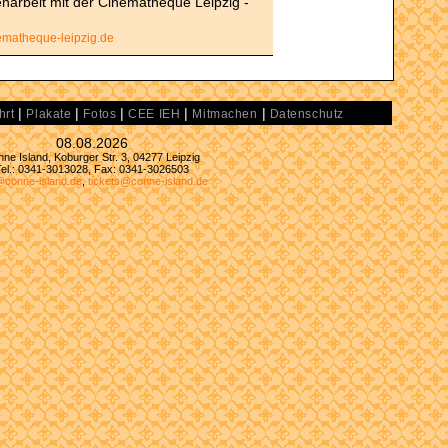
narbeit mit der Cinémathèque Leipzig -
ematheque-leipzig.de
|
|
|
|
|
hrt
Plakate
Fotos
CEE IEH
Mitmachen
Datenschutz
08.08.2026
ne Island, Koburger Str. 3, 04277 Leipzig
Tel.: 0341-3013028, Fax: 0341-3026503
@conne-island.de
,
tickets@conne-island.de