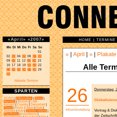
«
April
»
«
2007
»
HOME
|
TERMINE
Mo Di Mi Do Fr Sa So 
01 

«
|
April
|
»
|
Plakate
02 
03
 04 
05
 06 
07
08
09 
10
 11 12 
13
14
 15 

Alle Term
16 17 18 19 
20
21
23
24
25
26
27
28
30
Aktuelle Termine
26
Donnerstag, 2
SPARTEN
25YRS
|
Alternative
|
Bass
|
Globalisieru
Benefiz
|
Brunch
|
Café-
Konzert
|
Country
|
Dancehall
|
Disco
|
Drum & Bass
|
Dub
|
Infoveranstaltung
Vortrag & Dis
Dubstep
|
Edit
|
Electric island
|
Electronic
|
Eurodance
|
der Zeitschri