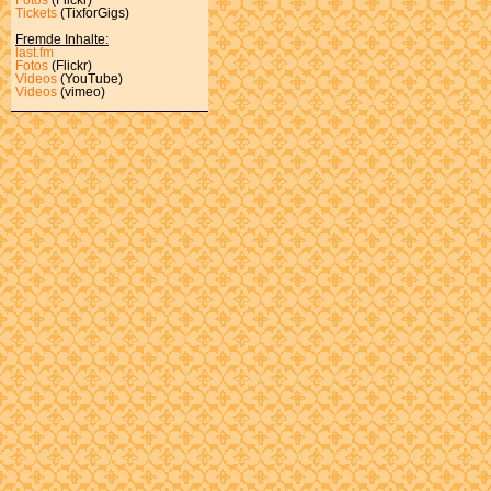
Tickets
(TixforGigs)
Fremde Inhalte:
last.fm
Fotos
(Flickr)
Videos
(YouTube)
Videos
(vimeo)