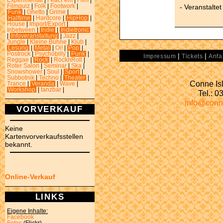
Experimental
|
Feat.Fem
|
Film
|
- Veranstalte
Filmquiz
|
Folk
|
Footwork
|
Funk
|
Ghetto
|
Grime
|
Halftime
|
Hardcore
|
HipHop
|
House
|
Import/Export
|
Inbetween
|
Indie
|
Indietronic
|
Infoveranstaltung
|
Jazz
|
Jungle
|
Kleine Bühne
|
Klub
|
Lesung
|
Metal
|
Oi!
|
Pop
|
Postrock
|
Psychobilly
|
Punk
|
|
|
Impressum
Tickets
Anfa
Reggae
|
Rock
|
RocknRoll
|
Roter Salon
|
Seminar
|
Ska
|
Snowshower
|
Soul
|
Sport
|
Subbotnik
|
Techno
|
Theater
|
Conne Isl
Trance
|
Veranda
|
Wave
|
Workshop
|
tanzbar
|
Tel.: 
info@conn
VORVERKAUF
Keine
Kartenvorverkaufsstellen
bekannt.
Online-Verkauf
LINKS
Eigene Inhalte:
Facebook
Fotos
(Flickr)