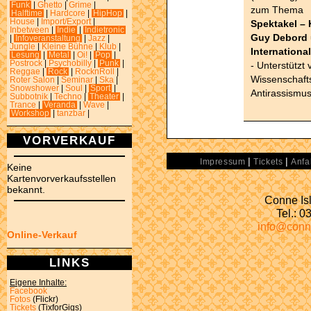
Funk
|
Ghetto
|
Grime
|
zum Thema
Halftime
|
Hardcore
|
HipHop
|
House
|
Import/Export
|
Spektakel – 
Inbetween
|
Indie
|
Indietronic
Guy Debord u
|
Infoveranstaltung
|
Jazz
|
Jungle
|
Kleine Bühne
|
Klub
|
International
Lesung
|
Metal
|
Oi!
|
Pop
|
Postrock
|
Psychobilly
|
Punk
|
- Unterstützt
Reggae
|
Rock
|
RocknRoll
|
Wissenschafts
Roter Salon
|
Seminar
|
Ska
|
Snowshower
|
Soul
|
Sport
|
Antirassismus
Subbotnik
|
Techno
|
Theater
|
Trance
|
Veranda
|
Wave
|
Workshop
|
tanzbar
|
VORVERKAUF
|
|
Impressum
Tickets
Anfa
Keine
Kartenvorverkaufsstellen
bekannt.
Conne Isl
Tel.: 
info@conn
Online-Verkauf
LINKS
Eigene Inhalte:
Facebook
Fotos
(Flickr)
Tickets
(TixforGigs)