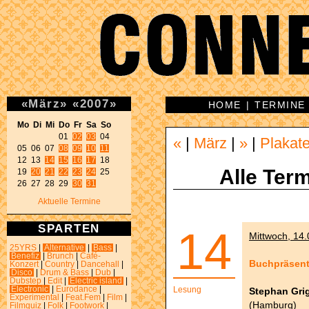
«
März
»
«
2007
»
HOME
|
TERMINE
Mo Di Mi Do Fr Sa So 
01 
02
03
 04 

«
|
März
|
»
|
Plakat
05 06 07 
08
09
10
11
12 13 
14
15
16
17
 18 

Alle Term
19 
20
21
22
23
24
 25 

26 27 28 29 
30
31
Aktuelle Termine
SPARTEN
14
Mittwoch, 14.
25YRS
|
Alternative
|
Bass
|
Benefiz
|
Brunch
|
Café-
Buchpräsenta
Konzert
|
Country
|
Dancehall
|
Disco
|
Drum & Bass
|
Dub
|
Dubstep
|
Edit
|
Electric island
|
Electronic
|
Eurodance
|
Lesung
Stephan Gri
Experimental
|
Feat.Fem
|
Film
|
(Hamburg)
Filmquiz
|
Folk
|
Footwork
|