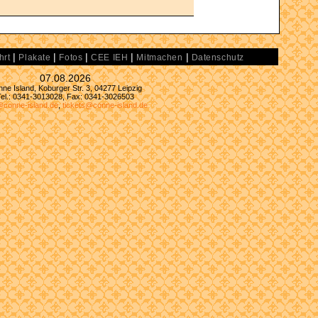
|
|
|
|
|
hrt
Plakate
Fotos
CEE IEH
Mitmachen
Datenschutz
07.08.2026
ne Island, Koburger Str. 3, 04277 Leipzig
Tel.: 0341-3013028, Fax: 0341-3026503
@conne-island.de
,
tickets@conne-island.de