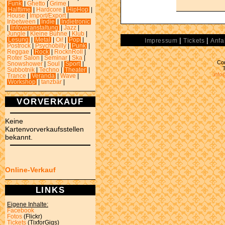
Funk
|
Ghetto
|
Grime
|
Halftime
|
Hardcore
|
HipHop
|
House
|
Import/Export
|
Inbetween
|
Indie
|
Indietronic
|
Infoveranstaltung
|
Jazz
|
Jungle
|
Kleine Bühne
|
Klub
|
|
|
Lesung
|
Metal
|
Oi!
|
Pop
|
Impressum
Tickets
Anfa
Postrock
|
Psychobilly
|
Punk
|
Reggae
|
Rock
|
RocknRoll
|
Roter Salon
|
Seminar
|
Ska
|
Con
Snowshower
|
Soul
|
Sport
|
Subbotnik
|
Techno
|
Theater
|
info
Trance
|
Veranda
|
Wave
|
Workshop
|
tanzbar
|
VORVERKAUF
Keine
Kartenvorverkaufsstellen
bekannt.
Online-Verkauf
LINKS
Eigene Inhalte:
Facebook
Fotos
(Flickr)
Tickets
(TixforGigs)