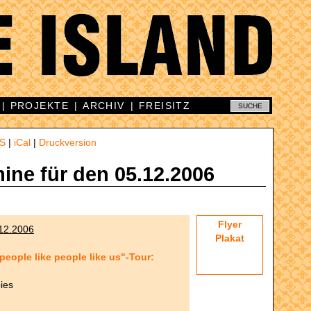
|
PROJEKTE
|
ARCHIV
|
FREISITZ
S
|
iCal
|
Druckversion
mine für den 05.12.2006
Flyer
.12.2006
Plakat
 people like people like us"-Tour:
ies