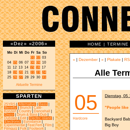
«
Dez
»
«
2006
»
HOME
|
TERMINE
Mo Di Mi Do Fr Sa So 
01
02
 03 

«
|
Dezember
|
»
|
Plakate
|
RS
04 
05
 06 07 
08
09
 10 

11 12 13 14 
15
16
 17 

Alle Ter
18 
19
20
 21 
22
23
24
25 
26
27
 28 29 30 
31
Aktuelle Termine
05
SPARTEN
Dienstag, 05
25YRS
|
Alternative
|
Bass
|
"People like
Benefiz
|
Brunch
|
Café-
Konzert
|
Country
|
Dancehall
|
Disco
|
Drum & Bass
|
Dub
|
Dubstep
|
Edit
|
Electric island
|
Hardcore
Backyard Bab
Electronic
|
Eurodance
|
Big Boy
Experimental
|
Feat.Fem
|
Film
|
Filmquiz
|
Folk
|
Footwork
|