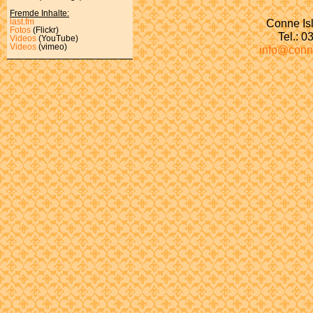
Fremde Inhalte:
Conne Isl
last.fm
Fotos
(Flickr)
Tel.: 
Videos
(YouTube)
Videos
(vimeo)
info@conn