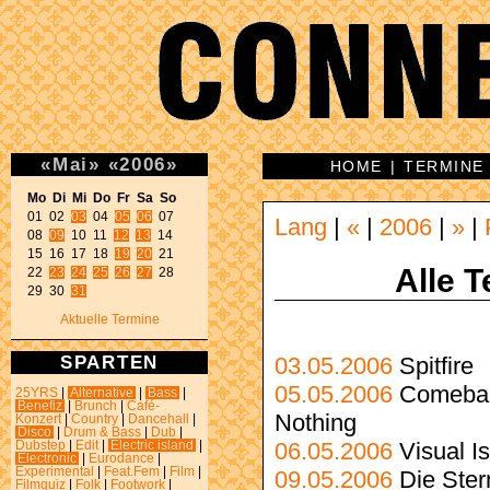
«
Mai
»
«
2006
»
HOME
|
TERMINE
Mo Di Mi Do Fr Sa So 

01 02 
03
 04 
05
06
 07 

Lang
|
«
|
2006
|
»
|
08 
09
 10 11 
12
13
 14 

15 16 17 18 
19
20
 21 

Alle T
22 
23
24
25
26
27
 28 

29 30 
31
Aktuelle Termine
SPARTEN
03.05.2006
Spitfire
05.05.2006
Comebac
25YRS
|
Alternative
|
Bass
|
Benefiz
|
Brunch
|
Café-
Nothing
Konzert
|
Country
|
Dancehall
|
Disco
|
Drum & Bass
|
Dub
|
06.05.2006
Visual Is
Dubstep
|
Edit
|
Electric island
|
Electronic
|
Eurodance
|
Experimental
|
Feat.Fem
|
Film
|
09.05.2006
Die Ster
Filmquiz
|
Folk
|
Footwork
|