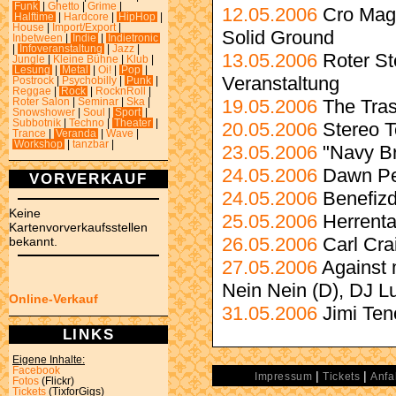
Funk
|
Ghetto
|
Grime
|
12.05.2006
Cro Mag
Halftime
|
Hardcore
|
HipHop
|
House
|
Import/Export
|
Solid Ground
Inbetween
|
Indie
|
Indietronic
|
Infoveranstaltung
|
Jazz
|
13.05.2006
Roter St
Jungle
|
Kleine Bühne
|
Klub
|
Lesung
|
Metal
|
Oi!
|
Pop
|
Veranstaltung
Postrock
|
Psychobilly
|
Punk
|
Reggae
|
Rock
|
RocknRoll
|
19.05.2006
The Tras
Roter Salon
|
Seminar
|
Ska
|
Snowshower
|
Soul
|
Sport
|
Subbotnik
|
Techno
|
Theater
|
20.05.2006
Stereo T
Trance
|
Veranda
|
Wave
|
Workshop
|
tanzbar
|
23.05.2006
"Navy B
24.05.2006
Dawn Pe
VORVERKAUF
24.05.2006
Benefizd
Keine
25.05.2006
Herrent
Kartenvorverkaufsstellen
26.05.2006
Carl Cra
bekannt.
27.05.2006
Against 
Nein Nein (D), DJ Lu
Online-Verkauf
31.05.2006
Jimi Ten
LINKS
Eigene Inhalte:
Facebook
|
|
Impressum
Tickets
Anfa
Fotos
(Flickr)
Tickets
(TixforGigs)