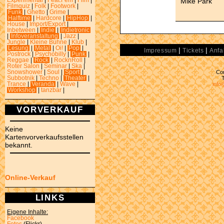
Mike Park
Experimental
|
Feat.Fem
|
Film
|
Filmquiz
|
Folk
|
Footwork
|
Funk
|
Ghetto
|
Grime
|
Halftime
|
Hardcore
|
HipHop
|
House
|
Import/Export
|
Inbetween
|
Indie
|
Indietronic
|
Infoveranstaltung
|
Jazz
|
Jungle
|
Kleine Bühne
|
Klub
|
Lesung
|
Metal
|
Oi!
|
Pop
|
|
|
Impressum
Tickets
Anfa
Postrock
|
Psychobilly
|
Punk
|
Reggae
|
Rock
|
RocknRoll
|
Roter Salon
|
Seminar
|
Ska
|
Con
Snowshower
|
Soul
|
Sport
|
Subbotnik
|
Techno
|
Theater
|
info
Trance
|
Veranda
|
Wave
|
Workshop
|
tanzbar
|
VORVERKAUF
Keine
Kartenvorverkaufsstellen
bekannt.
Online-Verkauf
LINKS
Eigene Inhalte:
Facebook
Fotos
(Flickr)