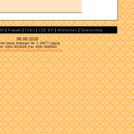
|
|
|
|
|
hrt
Plakate
Fotos
CEE IEH
Mitmachen
Datenschutz
08.08.2026
ne Island, Koburger Str. 3, 04277 Leipzig
Tel.: 0341-3013028, Fax: 0341-3026503
@conne-island.de
,
tickets@conne-island.de