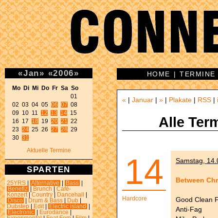
«
Jan
»
«
2006
»
HOME
|
TERMINE
Mo Di Mi Do Fr Sa So 
01 

«
|
Januar
|
»
|
Plakate
|
RSS
|
02 03 04 05 
06
07
 08 

09 10 11 
12
13
14
 15 

Alle Ter
16 17 
18
 19 
20
21
 22 

23 
24
 25 26 
27
28
 29 

30 
31
Aktuelle Termine
14
Samstag, 14.
SPARTEN
Between Chri
25YRS
|
Alternative
|
Bass
|
Benefiz
|
Brunch
|
Café-
Konzert
|
Country
|
Dancehall
|
Hardcore
Good Clean 
Disco
|
Drum & Bass
|
Dub
|
Dubstep
|
Edit
|
Electric island
|
Anti-Fag
Electronic
|
Eurodance
|