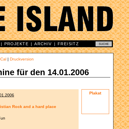
|
PROJEKTE
|
ARCHIV
|
FREISITZ
iCal
|
Druckversion
mine für den 14.01.2006
Plakat
01.2006
stian Rock and a hard place
Fun