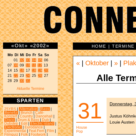
«
Okt
»
«
2002
»
HOME
|
TERMINE
Mo Di Mi Do Fr Sa So 
01 
02
03
04
05
 06 

«
|
Oktober
|
»
|
Plak
07 
08
 09 
10
11
12
 13 

14 15 
16
 17 
18
19
20
Alle Term
21 
22
 23 
24
 25 
26
 27 

28 29 
30
31
Aktuelle Termine
SPARTEN
31
Donnerstag, 
25YRS
|
Alternative
|
Bass
|
Benefiz
|
Brunch
|
Café-
Justus Köhnk
Konzert
|
Country
|
Dancehall
|
Disco
|
Drum & Bass
|
Dub
|
Louie Austen
Dubstep
|
Edit
|
Electric island
|
Electronic
|
Eurodance
|
House
Experimental
|
Feat.Fem
|
Film
|
Pop
Filmquiz
|
Folk
|
Footwork
|