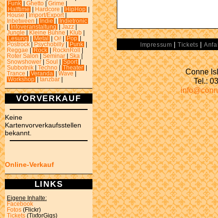
Funk
|
Ghetto
|
Grime
|
Halftime
|
Hardcore
|
HipHop
|
House
|
Import/Export
|
Inbetween
|
Indie
|
Indietronic
|
Infoveranstaltung
|
Jazz
|
Jungle
|
Kleine Bühne
|
Klub
|
Lesung
|
Metal
|
Oi!
|
Pop
|
|
|
Postrock
|
Psychobilly
|
Punk
|
Impressum
Tickets
Anfa
Reggae
|
Rock
|
RocknRoll
|
Roter Salon
|
Seminar
|
Ska
|
Snowshower
|
Soul
|
Sport
|
Subbotnik
|
Techno
|
Theater
|
Conne Isl
Trance
|
Veranda
|
Wave
|
Tel.: 
Workshop
|
tanzbar
|
info@conn
VORVERKAUF
Keine
Kartenvorverkaufsstellen
bekannt.
Online-Verkauf
LINKS
Eigene Inhalte:
Facebook
Fotos
(Flickr)
Tickets
(TixforGigs)