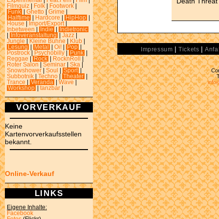
Death Threat
Experimental
|
Feat.Fem
|
Film
|
Filmquiz
|
Folk
|
Footwork
|
Funk
|
Ghetto
|
Grime
|
Halftime
|
Hardcore
|
HipHop
|
House
|
Import/Export
|
Inbetween
|
Indie
|
Indietronic
|
Infoveranstaltung
|
Jazz
|
Jungle
|
Kleine Bühne
|
Klub
|
Lesung
|
Metal
|
Oi!
|
Pop
|
|
|
Impressum
Tickets
Anfa
Postrock
|
Psychobilly
|
Punk
|
Reggae
|
Rock
|
RocknRoll
|
Roter Salon
|
Seminar
|
Ska
|
Con
Snowshower
|
Soul
|
Sport
|
Subbotnik
|
Techno
|
Theater
|
info
Trance
|
Veranda
|
Wave
|
Workshop
|
tanzbar
|
VORVERKAUF
Keine
Kartenvorverkaufsstellen
bekannt.
Online-Verkauf
LINKS
Eigene Inhalte:
Facebook
Fotos
(Flickr)