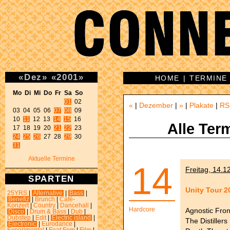
«
Dez
»
«
2001
»
HOME
|
TERMINE
Mo Di Mi Do Fr Sa So 
01
 02 

«
|
Dezember
|
»
|
Plakate
|
RS
03 04 05 06 
07
08
 09 

10 
11
 12 13 
14
15
 16 

Alle Ter
17 18 19 20 
21
22
24
25
26
 27 28 
29
31
Aktuelle Termine
14
Freitag, 14.1
SPARTEN
Unity Tour 2
25YRS
|
Alternative
|
Bass
|
Benefiz
|
Brunch
|
Café-
Konzert
|
Country
|
Dancehall
|
Hardcore
Agnostic Fron
Disco
|
Drum & Bass
|
Dub
|
Dubstep
|
Edit
|
Electric island
|
The Distillers
Electronic
|
Eurodance
|