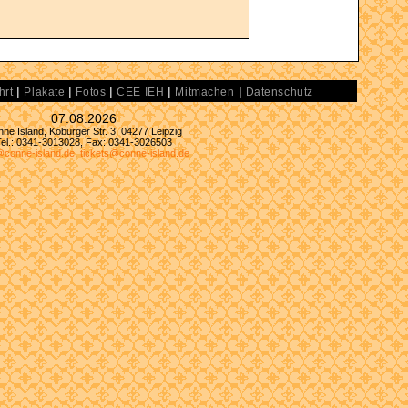
|
|
|
|
|
hrt
Plakate
Fotos
CEE IEH
Mitmachen
Datenschutz
07.08.2026
ne Island, Koburger Str. 3, 04277 Leipzig
Tel.: 0341-3013028, Fax: 0341-3026503
@conne-island.de
,
tickets@conne-island.de