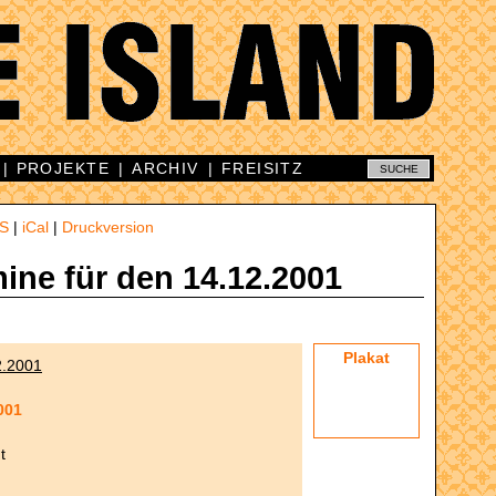
|
PROJEKTE
|
ARCHIV
|
FREISITZ
S
|
iCal
|
Druckversion
mine für den 14.12.2001
Plakat
2.2001
001
t