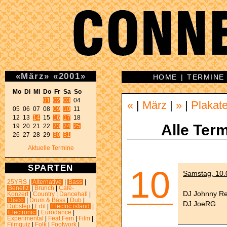
«
März
»
«
2001
»
HOME
|
TERMINE
Mo Di Mi Do Fr Sa So 
01
02
03
 04 

«
|
März
|
»
|
Plakat
05 06 07 08 
09
10
 11 

12 13 
14
 15 
16
17
 18 

Alle Term
19 20 21 22 
23
24
25
26 27 28 29 
30
31
Aktuelle Termine
SPARTEN
10
Samstag, 10.
25YRS
|
Alternative
|
Bass
|
Benefiz
|
Brunch
|
Café-
DJ Johnny R
Konzert
|
Country
|
Dancehall
|
Disco
|
Drum & Bass
|
Dub
|
DJ JoeRG
Dubstep
|
Edit
|
Electric island
|
Electronic
|
Eurodance
|
Experimental
|
Feat.Fem
|
Film
|
Filmquiz
|
Folk
|
Footwork
|