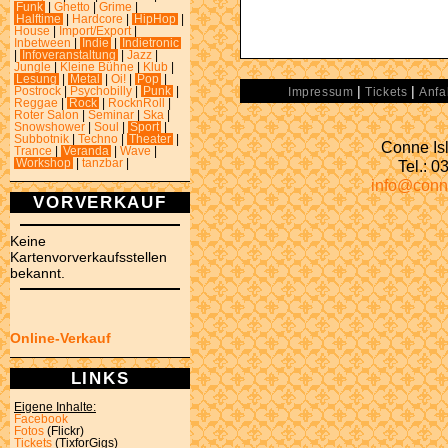
Funk
|
Ghetto
|
Grime
|
Halftime
|
Hardcore
|
HipHop
|
House
|
Import/Export
|
Inbetween
|
Indie
|
Indietronic
|
Infoveranstaltung
|
Jazz
|
Jungle
|
Kleine Bühne
|
Klub
|
Lesung
|
Metal
|
Oi!
|
Pop
|
|
|
Postrock
|
Psychobilly
|
Punk
|
Impressum
Tickets
Anfa
Reggae
|
Rock
|
RocknRoll
|
Roter Salon
|
Seminar
|
Ska
|
Snowshower
|
Soul
|
Sport
|
Subbotnik
|
Techno
|
Theater
|
Conne Isl
Trance
|
Veranda
|
Wave
|
Tel.: 
Workshop
|
tanzbar
|
info@conn
VORVERKAUF
Keine
Kartenvorverkaufsstellen
bekannt.
Online-Verkauf
LINKS
Eigene Inhalte:
Facebook
Fotos
(Flickr)
Tickets
(TixforGigs)