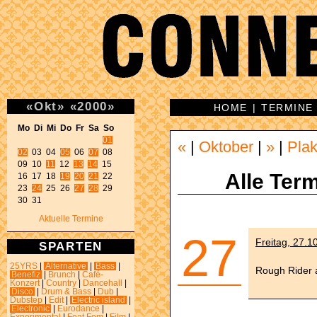
«
Okt
»
«
2000
»
HOME
|
TERMINE
Mo Di Mi Do Fr Sa So 
01
«
|
Oktober
|
»
|
Plak
02
 03 04 
05
 06 
07
 08 

09 10 
11
 12 
13
14
 15 

Alle Term
16 17 18 
19
20
21
 22 

23 
24
 25 26 
27
28
 29 

30 31 
Aktuelle Termine
27
Freitag, 27.1
SPARTEN
25YRS
|
Alternative
|
Bass
|
Rough Rider 
Benefiz
|
Brunch
|
Café-
Konzert
|
Country
|
Dancehall
|
Disco
|
Drum & Bass
|
Dub
|
Dubstep
|
Edit
|
Electric island
|
Electronic
|
Eurodance
|