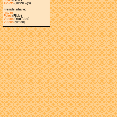
Tickets
(TixforGigs)
Fremde Inhalte:
last.fm
Fotos
(Flickr)
Videos
(YouTube)
Videos
(vimeo)