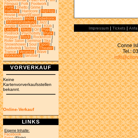
Experimental
|
Feat.Fem
|
Film
|
Filmquiz
|
Folk
|
Footwork
|
Funk
|
Ghetto
|
Grime
|
Halftime
|
Hardcore
|
HipHop
|
House
|
Import/Export
|
Inbetween
|
Indie
|
Indietronic
|
Infoveranstaltung
|
Jazz
|
Jungle
|
Kleine Bühne
|
Klub
|
|
|
Impressum
Tickets
Anfa
Lesung
|
Metal
|
Oi!
|
Pop
|
Postrock
|
Psychobilly
|
Punk
|
Reggae
|
Rock
|
RocknRoll
|
Roter Salon
|
Seminar
|
Ska
|
Conne Isl
Snowshower
|
Soul
|
Sport
|
Subbotnik
|
Techno
|
Theater
|
Tel.: 
Trance
|
Veranda
|
Wave
|
Workshop
|
tanzbar
|
info@conn
VORVERKAUF
Keine
Kartenvorverkaufsstellen
bekannt.
Online-Verkauf
LINKS
Eigene Inhalte:
Facebook
Fotos
(Flickr)