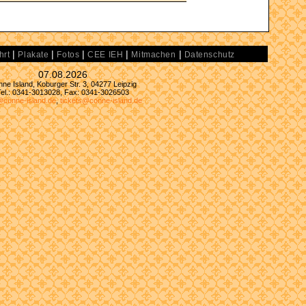
|
|
|
|
|
hrt
Plakate
Fotos
CEE IEH
Mitmachen
Datenschutz
07.08.2026
ne Island, Koburger Str. 3, 04277 Leipzig
Tel.: 0341-3013028, Fax: 0341-3026503
@conne-island.de
,
tickets@conne-island.de