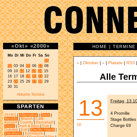
«
Okt
»
«
2000
»
HOME
|
TERMINE
Mo Di Mi Do Fr Sa So 
01
«
|
Oktober
|
»
|
Plakate
|
RSS
02
 03 04 
05
 06 
07
 08 

09 10 
11
 12 
13
14
 15 

Alle Ter
16 17 18 
19
20
21
 22 

23 
24
 25 26 
27
28
 29 

30 31 
Aktuelle Termine
13
Freitag, 13.1
SPARTEN
4 Promille
25YRS
|
Alternative
|
Bass
|
Stage Bottles
Benefiz
|
Brunch
|
Café-
Konzert
|
Country
|
Dancehall
|
Oi!
Charge 69
Disco
|
Drum & Bass
|
Dub
|
Dubstep
|
Edit
|
Electric island
|
Electronic
|
Eurodance
|