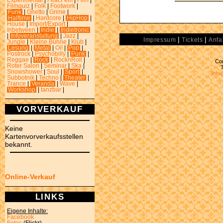
Experimental
|
Feat.Fem
|
Film
|
Filmquiz
|
Folk
|
Footwork
|
Funk
|
Ghetto
|
Grime
|
Halftime
|
Hardcore
|
HipHop
|
House
|
Import/Export
|
Inbetween
|
Indie
|
Indietronic
|
Infoveranstaltung
|
Jazz
|
|
|
Impressum
Tickets
Anfa
Jungle
|
Kleine Bühne
|
Klub
|
Lesung
|
Metal
|
Oi!
|
Pop
|
Postrock
|
Psychobilly
|
Punk
|
Reggae
|
Rock
|
RocknRoll
|
Con
Roter Salon
|
Seminar
|
Ska
|
Snowshower
|
Soul
|
Sport
|
info
Subbotnik
|
Techno
|
Theater
|
Trance
|
Veranda
|
Wave
|
Workshop
|
tanzbar
|
VORVERKAUF
Keine
Kartenvorverkaufsstellen
bekannt.
Online-Verkauf
LINKS
Eigene Inhalte:
Facebook
Fotos
(Flickr)