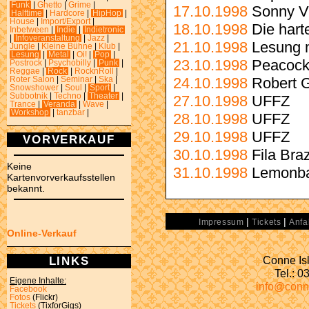
Funk
|
Ghetto
|
Grime
|
17.10.1998
Sonny V
Halftime
|
Hardcore
|
HipHop
|
House
|
Import/Export
|
18.10.1998
Die hart
Inbetween
|
Indie
|
Indietronic
|
Infoveranstaltung
|
Jazz
|
21.10.1998
Lesung m
Jungle
|
Kleine Bühne
|
Klub
|
Lesung
|
Metal
|
Oi!
|
Pop
|
23.10.1998
Peacock
Postrock
|
Psychobilly
|
Punk
|
Reggae
|
Rock
|
RocknRoll
|
24.10.1998
Robert G
Roter Salon
|
Seminar
|
Ska
|
Snowshower
|
Soul
|
Sport
|
Subbotnik
|
Techno
|
Theater
|
27.10.1998
UFFZ
Trance
|
Veranda
|
Wave
|
Workshop
|
tanzbar
|
28.10.1998
UFFZ
29.10.1998
UFFZ
VORVERKAUF
30.10.1998
Fila Bra
Keine
31.10.1998
Lemonba
Kartenvorverkaufsstellen
bekannt.
|
|
Impressum
Tickets
Anfa
Online-Verkauf
Conne Isl
LINKS
Tel.: 
Eigene Inhalte:
info@conn
Facebook
Fotos
(Flickr)
Tickets
(TixforGigs)