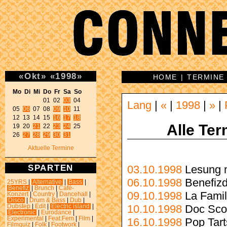
«
Okt
»
«
1998
»
HOME
|
TERMINE
Mo Di Mi Do Fr Sa So 
01 02 
03
 04 

Lang
|
«
|
1998
|
»
|
05 
06
 07 08 
09
10
 11 

12 13 14 15 
16
17
18
Alle Ter
19 20 
21
 22 
23
24
 25 

26 
27
28
29
30
31
Aktuelle Termine
SPARTEN
03.10.1998
Lesung m
06.10.1998
Benefizd
25YRS
|
Alternative
|
Bass
|
Benefiz
|
Brunch
|
Café-
09.10.1998
La Famil
Konzert
|
Country
|
Dancehall
|
Disco
|
Drum & Bass
|
Dub
|
10.10.1998
Doc Scot
Dubstep
|
Edit
|
Electric island
|
Electronic
|
Eurodance
|
Experimental
|
Feat.Fem
|
Film
|
16.10.1998
Pop Tart
Filmquiz
|
Folk
|
Footwork
|