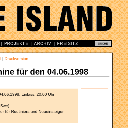
|
PROJEKTE
|
ARCHIV
|
FREISITZ
l
|
Druckversion
mine für den 04.06.1998
4.06.1998, Einlass: 20:00 Uhr
(Swe)
ter für Routiniers und Neueinsteiger -