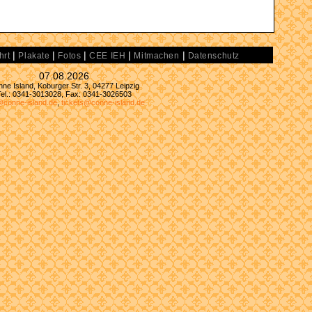
|
|
|
|
|
hrt
Plakate
Fotos
CEE IEH
Mitmachen
Datenschutz
07.08.2026
ne Island, Koburger Str. 3, 04277 Leipzig
Tel.: 0341-3013028, Fax: 0341-3026503
@conne-island.de
,
tickets@conne-island.de