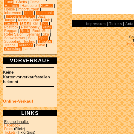
Funk
|
Ghetto
|
Grime
|
Halftime
|
Hardcore
|
HipHop
|
House
|
Import/Export
|
Inbetween
|
Indie
|
Indietronic
|
Infoveranstaltung
|
Jazz
|
Jungle
|
Kleine Bühne
|
Klub
|
|
|
Lesung
|
Metal
|
Oi!
|
Pop
|
Impressum
Tickets
Anfa
Postrock
|
Psychobilly
|
Punk
|
Reggae
|
Rock
|
RocknRoll
|
Roter Salon
|
Seminar
|
Ska
|
Con
Snowshower
|
Soul
|
Sport
|
Subbotnik
|
Techno
|
Theater
|
info
Trance
|
Veranda
|
Wave
|
Workshop
|
tanzbar
|
VORVERKAUF
Keine
Kartenvorverkaufsstellen
bekannt.
Online-Verkauf
LINKS
Eigene Inhalte:
Facebook
Fotos
(Flickr)
Tickets
(TixforGigs)