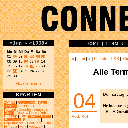
«
Juni
»
«
1998
»
HOME
|
TERMINE
Mo Di Mi Do Fr Sa So 

01 
02
 03 
04
05
06
07
«
|
Juni
|
»
|
Plakate
|
RSS
|
iCa
08 09 10 
11
 12 
13
 14 

15 16 17 18 
19
 20 21 

Alle Ter
22 
23
 24 25 26 27 28 

29 30 
Aktuelle Termine
04
SPARTEN
Donnerstag, 0
25YRS
|
Alternative
|
Bass
|
Hellacopters 
Benefiz
|
Brunch
|
Café-
Konzert
|
Country
|
Dancehall
|
- R'n'R-Gewit
Disco
|
Drum & Bass
|
Dub
|
Dubstep
|
Edit
|
Electric island
|
RocknRoll
Electronic
|
Eurodance
|
Experimental
|
Feat.Fem
|
Film
|
Filmquiz
|
Folk
|
Footwork
|