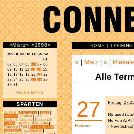
«
März
»
«
1998
»
HOME
|
TERMINE
Mo Di Mi Do Fr Sa So 
01 

«
|
März
|
»
|
Plakat
02 03 04 05 
06
 07 08 

09 10 11 12 
13
14
 15 

Alle Term
16 17 18 19 20 
21
 22 

23 24 25 26 
27
28
 29 

30 31 
Aktuelle Termine
27
Freitag, 27.0
SPARTEN
25YRS
|
Alternative
|
Bass
|
Refused (US
Benefiz
|
Brunch
|
Café-
No Fun At All
Konzert
|
Country
|
Dancehall
|
Disco
|
Drum & Bass
|
Dub
|
Hardcore
- New School 
Dubstep
|
Edit
|
Electric island
|
Electronic
|
Eurodance
|