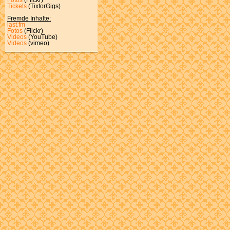
Tickets
(TixforGigs)
Fremde Inhalte:
last.fm
Fotos
(Flickr)
Videos
(YouTube)
Videos
(vimeo)