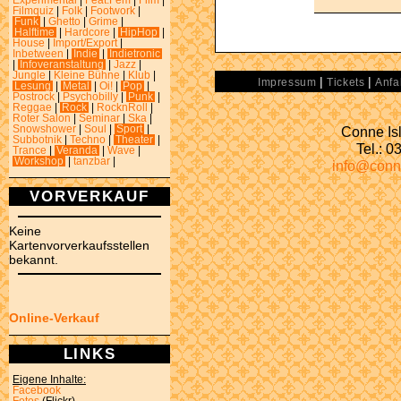
Experimental
|
Feat.Fem
|
Film
|
Filmquiz
|
Folk
|
Footwork
|
Funk
|
Ghetto
|
Grime
|
Halftime
|
Hardcore
|
HipHop
|
House
|
Import/Export
|
Inbetween
|
Indie
|
Indietronic
|
Infoveranstaltung
|
Jazz
|
Jungle
|
Kleine Bühne
|
Klub
|
|
|
Impressum
Tickets
Anfa
Lesung
|
Metal
|
Oi!
|
Pop
|
Postrock
|
Psychobilly
|
Punk
|
Reggae
|
Rock
|
RocknRoll
|
Roter Salon
|
Seminar
|
Ska
|
Conne Isl
Snowshower
|
Soul
|
Sport
|
Subbotnik
|
Techno
|
Theater
|
Tel.: 
Trance
|
Veranda
|
Wave
|
Workshop
|
tanzbar
|
info@conn
VORVERKAUF
Keine
Kartenvorverkaufsstellen
bekannt.
Online-Verkauf
LINKS
Eigene Inhalte:
Facebook
Fotos
(Flickr)