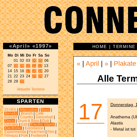
«
April
»
«
1997
»
HOME
|
TERMINE
Mo Di Mi Do Fr Sa So 
01 02 03 
04
05
 06 

«
|
April
|
»
|
Plakate
07 
08
09
10
11
12
 13 

14 15 16 
17
18
19
 20 

Alle Term
21 22 23 24 
25
26
 27 

28 29 
30
Aktuelle Termine
SPARTEN
17
Donnerstag, 1
25YRS
|
Alternative
|
Bass
|
Benefiz
|
Brunch
|
Café-
Anathema (UK
Konzert
|
Country
|
Dancehall
|
Disco
|
Drum & Bass
|
Dub
|
Alastis
Dubstep
|
Edit
|
Electric island
|
Electronic
|
Eurodance
|
- Metal ist to
Experimental
|
Feat.Fem
|
Film
|
Filmquiz
|
Folk
|
Footwork
|