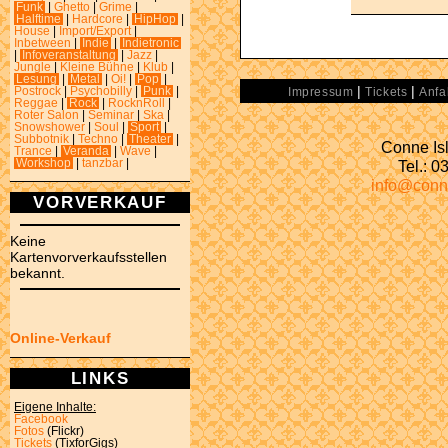
Funk
|
Ghetto
|
Grime
|
Halftime
|
Hardcore
|
HipHop
|
House
|
Import/Export
|
Inbetween
|
Indie
|
Indietronic
|
Infoveranstaltung
|
Jazz
|
Jungle
|
Kleine Bühne
|
Klub
|
Lesung
|
Metal
|
Oi!
|
Pop
|
|
|
Postrock
|
Psychobilly
|
Punk
|
Impressum
Tickets
Anfa
Reggae
|
Rock
|
RocknRoll
|
Roter Salon
|
Seminar
|
Ska
|
Snowshower
|
Soul
|
Sport
|
Subbotnik
|
Techno
|
Theater
|
Conne Isl
Trance
|
Veranda
|
Wave
|
Tel.: 
Workshop
|
tanzbar
|
info@conn
VORVERKAUF
Keine
Kartenvorverkaufsstellen
bekannt.
Online-Verkauf
LINKS
Eigene Inhalte:
Facebook
Fotos
(Flickr)
Tickets
(TixforGigs)