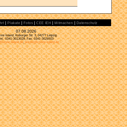
|
|
|
|
|
hrt
Plakate
Fotos
CEE IEH
Mitmachen
Datenschutz
07.08.2026
ne Island, Koburger Str. 3, 04277 Leipzig
Tel.: 0341-3013028, Fax: 0341-3026503
@conne-island.de
,
tickets@conne-island.de