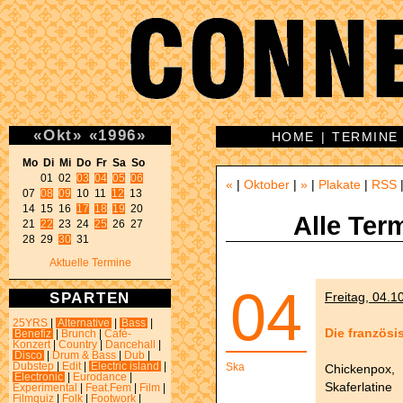
«
Okt
»
«
1996
»
HOME
|
TERMINE
Mo Di Mi Do Fr Sa So 
01 02 
03
04
05
06
«
|
Oktober
|
»
|
Plakate
|
RSS
07 
08
09
 10 11 
12
 13 

14 15 16 
17
18
19
 20 

Alle Ter
21 
22
 23 24 
25
 26 27 

28 29 
30
 31 
Aktuelle Termine
04
SPARTEN
Freitag, 04.1
25YRS
|
Alternative
|
Bass
|
Die französ
Benefiz
|
Brunch
|
Café-
Konzert
|
Country
|
Dancehall
|
Disco
|
Drum & Bass
|
Dub
|
Dubstep
|
Edit
|
Electric island
|
Ska
Chickenpox,
Electronic
|
Eurodance
|
Skaferlatine
Experimental
|
Feat.Fem
|
Film
|
Filmquiz
|
Folk
|
Footwork
|