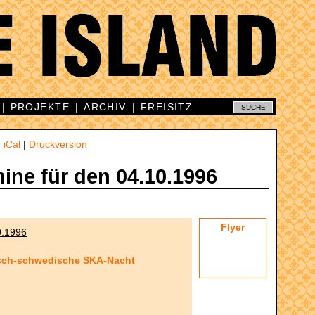
|
PROJEKTE
|
ARCHIV
|
FREISITZ
|
iCal
|
Druckversion
mine für den 04.10.1996
Flyer
0.1996
isch-schwedische SKA-Nacht