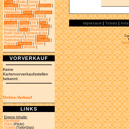
Funk
|
Ghetto
|
Grime
|
Halftime
|
Hardcore
|
HipHop
|
House
|
Import/Export
|
Inbetween
|
Indie
|
Indietronic
|
Infoveranstaltung
|
Jazz
|
Jungle
|
Kleine Bühne
|
Klub
|
|
|
Lesung
|
Metal
|
Oi!
|
Pop
|
Impressum
Tickets
Anfa
Postrock
|
Psychobilly
|
Punk
|
Reggae
|
Rock
|
RocknRoll
|
Roter Salon
|
Seminar
|
Ska
|
Con
Snowshower
|
Soul
|
Sport
|
Subbotnik
|
Techno
|
Theater
|
info
Trance
|
Veranda
|
Wave
|
Workshop
|
tanzbar
|
VORVERKAUF
Keine
Kartenvorverkaufsstellen
bekannt.
Online-Verkauf
LINKS
Eigene Inhalte:
Facebook
Fotos
(Flickr)
Tickets
(TixforGigs)