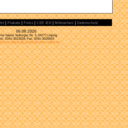
|
|
|
|
|
hrt
Plakate
Fotos
CEE IEH
Mitmachen
Datenschutz
06.08.2026
ne Island, Koburger Str. 3, 04277 Leipzig
Tel.: 0341-3013028, Fax: 0341-3026503
@conne-island.de
,
tickets@conne-island.de