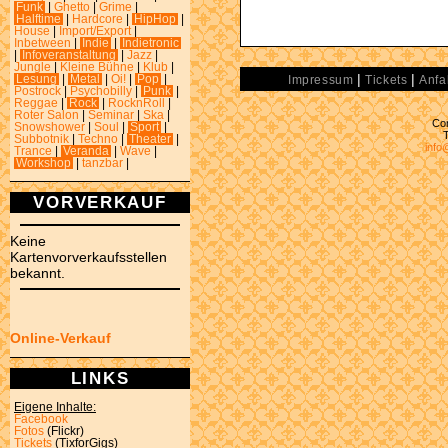
Funk
|
Ghetto
|
Grime
|
Halftime
|
Hardcore
|
HipHop
|
House
|
Import/Export
|
Inbetween
|
Indie
|
Indietronic
|
Infoveranstaltung
|
Jazz
|
Jungle
|
Kleine Bühne
|
Klub
|
|
|
Lesung
|
Metal
|
Oi!
|
Pop
|
Impressum
Tickets
Anfa
Postrock
|
Psychobilly
|
Punk
|
Reggae
|
Rock
|
RocknRoll
|
Roter Salon
|
Seminar
|
Ska
|
Con
Snowshower
|
Soul
|
Sport
|
Subbotnik
|
Techno
|
Theater
|
info
Trance
|
Veranda
|
Wave
|
Workshop
|
tanzbar
|
VORVERKAUF
Keine
Kartenvorverkaufsstellen
bekannt.
Online-Verkauf
LINKS
Eigene Inhalte:
Facebook
Fotos
(Flickr)
Tickets
(TixforGigs)