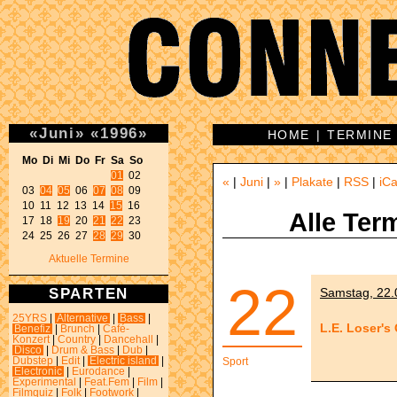
«
Juni
»
«
1996
»
HOME
|
TERMINE
Mo Di Mi Do Fr Sa So 
01
 02 

«
|
Juni
|
»
|
Plakate
|
RSS
|
iCa
03 
04
05
 06 
07
08
 09 

10 11 12 13 14 
15
 16 

Alle Ter
17 18 
19
 20 
21
22
 23 

24 25 26 27 
28
29
 30 
Aktuelle Termine
22
SPARTEN
Samstag, 22.
25YRS
|
Alternative
|
Bass
|
L.E. Loser's
Benefiz
|
Brunch
|
Café-
Konzert
|
Country
|
Dancehall
|
Disco
|
Drum & Bass
|
Dub
|
Dubstep
|
Edit
|
Electric island
|
Sport
Electronic
|
Eurodance
|
Experimental
|
Feat.Fem
|
Film
|
Filmquiz
|
Folk
|
Footwork
|