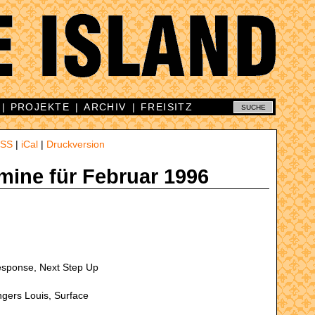
|
PROJEKTE
|
ARCHIV
|
FREISITZ
SS
|
iCal
|
Druckversion
rmine für Februar 1996
esponse, Next Step Up
ngers Louis, Surface