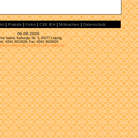
|
|
|
|
|
hrt
Plakate
Fotos
CEE IEH
Mitmachen
Datenschutz
06.08.2026
ne Island, Koburger Str. 3, 04277 Leipzig
Tel.: 0341-3013028, Fax: 0341-3026503
@conne-island.de
,
tickets@conne-island.de