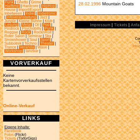
Funk
|
Ghetto
|
Grime
|
28.02.1996
Mountain Goats
Halftime
|
Hardcore
|
HipHop
|
House
|
Import/Export
|
Inbetween
|
Indie
|
Indietronic
|
Infoveranstaltung
|
Jazz
|
Jungle
|
Kleine Bühne
|
Klub
|
|
|
Lesung
|
Metal
|
Oi!
|
Pop
|
Impressum
Tickets
Anfa
Postrock
|
Psychobilly
|
Punk
|
Reggae
|
Rock
|
RocknRoll
|
Roter Salon
|
Seminar
|
Ska
|
Con
Snowshower
|
Soul
|
Sport
|
Subbotnik
|
Techno
|
Theater
|
info
Trance
|
Veranda
|
Wave
|
Workshop
|
tanzbar
|
VORVERKAUF
Keine
Kartenvorverkaufsstellen
bekannt.
Online-Verkauf
LINKS
Eigene Inhalte:
Facebook
Fotos
(Flickr)
Tickets
(TixforGigs)