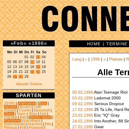
«
Feb
»
«
1996
»
HOME
|
TERMINE
Mo Di Mi Do Fr Sa So 
01 02 
03
 04 

Lang
|
«
|
1996
|
»
|
Plakate
|
R
05 06 07 08 
09
 10 11 

12 13 14 15 16 
17
 18 

Alle Te
19 20 21 22 
23
24
 25 

26 
27
28
 29 
Aktuelle Termine
00.02.1996
Atari Teenage Riot
SPARTEN
03.02.1996
Ladomat 2000
09.02.1996
Serious Dropout
25YRS
|
Alternative
|
Bass
|
Benefiz
|
Brunch
|
Café-
17.02.1996
25 Ta Life, Hard R
Konzert
|
Country
|
Dancehall
|
Disco
|
Drum & Bass
|
Dub
|
23.02.1996
Eric "IQ" Gray
Dubstep
|
Edit
|
Electric island
|
24.02.1996
Into Another, 88 Si
Electronic
|
Eurodance
|
Experimental
|
Feat.Fem
|
Film
|
27.02.1996
Gwar
Filmquiz
|
Folk
|
Footwork
|