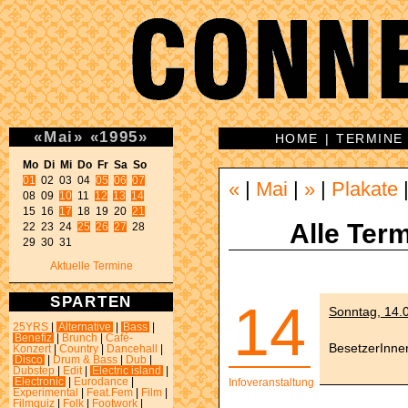
«
Mai
»
«
1995
»
HOME
|
TERMINE
Mo Di Mi Do Fr Sa So 
01
 02 03 04 
05
06
07
«
|
Mai
|
»
|
Plakate
08 09 
10
 11 
12
13
14
15 16 
17
 18 19 20 
21
Alle Term
22 23 24 
25
26
27
 28 

29 30 31 
Aktuelle Termine
SPARTEN
14
Sonntag, 14.0
25YRS
|
Alternative
|
Bass
|
Benefiz
|
Brunch
|
Café-
BesetzerInne
Konzert
|
Country
|
Dancehall
|
Disco
|
Drum & Bass
|
Dub
|
Dubstep
|
Edit
|
Electric island
|
Electronic
|
Eurodance
|
Infoveranstaltung
Experimental
|
Feat.Fem
|
Film
|
Filmquiz
|
Folk
|
Footwork
|