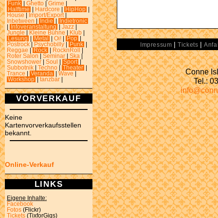
Funk
|
Ghetto
|
Grime
|
Halftime
|
Hardcore
|
HipHop
|
House
|
Import/Export
|
Inbetween
|
Indie
|
Indietronic
|
Infoveranstaltung
|
Jazz
|
Jungle
|
Kleine Bühne
|
Klub
|
Lesung
|
Metal
|
Oi!
|
Pop
|
|
|
Postrock
|
Psychobilly
|
Punk
|
Impressum
Tickets
Anfa
Reggae
|
Rock
|
RocknRoll
|
Roter Salon
|
Seminar
|
Ska
|
Snowshower
|
Soul
|
Sport
|
Subbotnik
|
Techno
|
Theater
|
Conne Isl
Trance
|
Veranda
|
Wave
|
Tel.: 
Workshop
|
tanzbar
|
info@conn
VORVERKAUF
Keine
Kartenvorverkaufsstellen
bekannt.
Online-Verkauf
LINKS
Eigene Inhalte:
Facebook
Fotos
(Flickr)
Tickets
(TixforGigs)