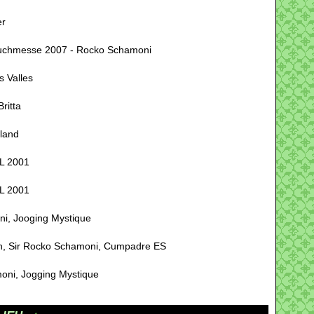
er
uchmesse 2007 - Rocko Schamoni
 Valles
ritta
sland
XL 2001
XL 2001
ni, Jooging Mystique
n, Sir Rocko Schamoni, Cumpadre ES
oni, Jogging Mystique