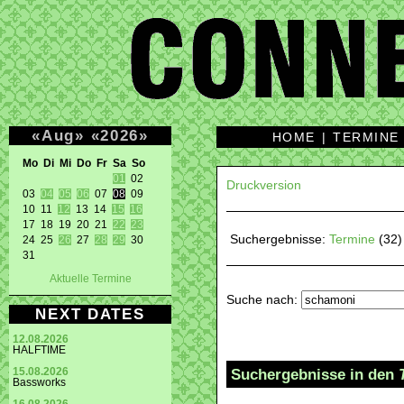
«
Aug
»
«
2026
»
HOME
|
TERMINE
Mo Di Mi Do Fr Sa So 
01
 02 

Druckversion
03 
04
05
06
 07 
08
 09 

10 11 
12
 13 14 
15
16
17 18 19 20 21 
22
23
Suchergebnisse:
Termine
(32)
24 25 
26
 27 
28
29
 30 

31 
Aktuelle Termine
Suche nach:
NEXT DATES
12.08.2026
HALFTIME
Suchergebnisse in den
15.08.2026
Bassworks