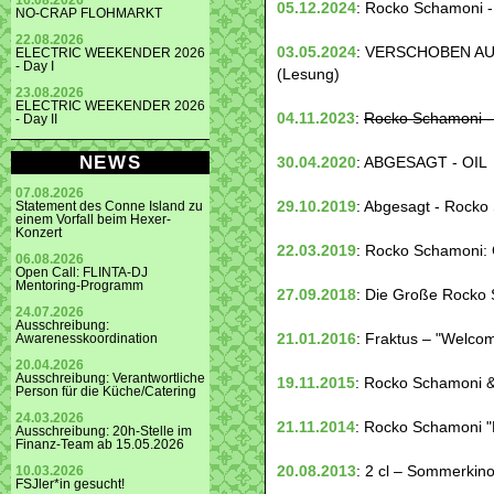
16.08.2026
05.12.2024
: Rocko Schamoni 
NO-CRAP FLOHMARKT
22.08.2026
03.05.2024
: VERSCHOBEN AUF 
ELECTRIC WEEKENDER 2026
- Day I
(Lesung)
23.08.2026
ELECTRIC WEEKENDER 2026
04.11.2023
:
Rocko Schamoni -
- Day II
NEWS
30.04.2020
: ABGESAGT - OIL
07.08.2026
29.10.2019
: Abgesagt - Rock
Statement des Conne Island zu
einem Vorfall beim Hexer-
Konzert
22.03.2019
: Rocko Schamoni: G
06.08.2026
Open Call: FLINTA-DJ
Mentoring-Programm
27.09.2018
: Die Große Rocko
24.07.2026
Ausschreibung:
21.01.2016
: Fraktus – "Welcom
Awarenesskoordination
20.04.2026
Ausschreibung: Verantwortliche
19.11.2015
: Rocko Schamoni &
Person für die Küche/Catering
24.03.2026
21.11.2014
: Rocko Schamoni "
Ausschreibung: 20h-Stelle im
Finanz-Team ab 15.05.2026
20.08.2013
: 2 cl – Sommerkino
10.03.2026
FSJler*in gesucht!