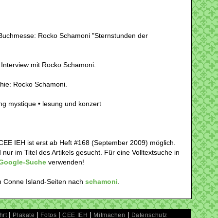
Buchmesse: Rocko Schamoni "Sternstunden der
 Interview mit Rocko Schamoni.
chie: Rocko Schamoni.
ing mystique • lesung und konzert
CEE IEH ist erst ab Heft #168 (September 2009) möglich.
nur im Titel des Artikels gesucht. Für eine Volltextsuche in
Google-Suche
verwenden!
n Conne Island-Seiten nach
schamoni
.
|
|
|
|
|
hrt
Plakate
Fotos
CEE IEH
Mitmachen
Datenschutz