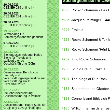
Suchergebnisse im
CEE
26.06.2023
CEE IEH 285 online |
»
#300
: Rocko Schamoni - Des P
26.06.2023
CEE IEH 284 online |
»
#235
: Jacques Palminger + 44
26.06.2023
CEE IEH 283 online |
»
#229
: Fraktus
19.06.2023
Verstärkung für
Sommergastronomie gesucht
#228
: Rocko Schamoni & Tex 
07.06.2023
CEE IEH 281 online |
»
#218
: Rocko Schamoni "Fünf 
22.03.2023
Stellenausschreibung: Halbe
Stelle für Tickets und
#202
: King Rocko Schamoni
stellvertretende
Geschäftsführung (20h)
#200
: Studio Braun: Fraktus
20.02.2023
Gemeinsamer Bericht von
Security und
Veranstaltungsorganisation zur
#197
: The Kings of Dub Rock
Veranstaltung am 11.
Dezember 2022
#189
: September und Oktober
07.02.2023
Stellenausschreibung:
Geschäftsführung in Vollzeit
#189
: Conne Island fühlt sich 
22.12.2022
Ausschreibung: Halbe Stelle für
Grafik und Layout / Half-time
#185
: Willkommen im „Irrenres