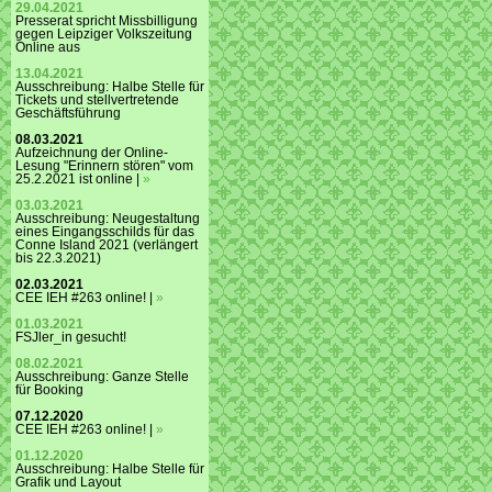
29.04.2021
Presserat spricht Missbilligung
gegen Leipziger Volkszeitung
Online aus
13.04.2021
Ausschreibung: Halbe Stelle für
Tickets und stellvertretende
Geschäftsführung
08.03.2021
Aufzeichnung der Online-
Lesung "Erinnern stören" vom
25.2.2021 ist online |
»
03.03.2021
Ausschreibung: Neugestaltung
eines Eingangsschilds für das
Conne Island 2021 (verlängert
bis 22.3.2021)
02.03.2021
CEE IEH #263 online! |
»
01.03.2021
FSJler_in gesucht!
08.02.2021
Ausschreibung: Ganze Stelle
für Booking
07.12.2020
CEE IEH #263 online! |
»
01.12.2020
Ausschreibung: Halbe Stelle für
Grafik und Layout