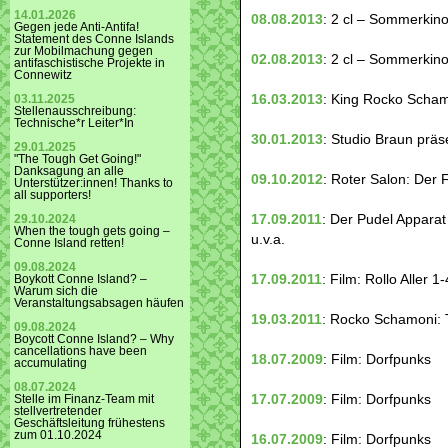
14.01.2026
08.08.2013
: 2 cl – Sommerkino
Gegen jede Anti-Antifa!
Statement des Conne Islands
zur Mobilmachung gegen
02.08.2013
: 2 cl – Sommerkino
antifaschistische Projekte in
Connewitz
16.03.2013
: King Rocko Scham
03.11.2025
Stellenausschreibung:
Technische*r Leiter*In
30.01.2013
: Studio Braun prä
29.01.2025
"The Tough Get Going!"
Danksagung an alle
09.10.2012
: Roter Salon: De
Unterstützer:innen! Thanks to
all supporters!
17.09.2011
: Der Pudel Apparat
29.10.2024
When the tough gets going –
u.v.a.
Conne Island retten!
09.08.2024
17.09.2011
: Film: Rollo Aller 1-
Boykott Conne Island? –
Warum sich die
Veranstaltungsabsagen häufen
19.03.2011
: Rocko Schamoni: 
09.08.2024
Boycott Conne Island? – Why
cancellations have been
18.07.2009
: Film: Dorfpunks
accumulating
08.07.2024
17.07.2009
: Film: Dorfpunks
Stelle im Finanz-Team mit
stellvertretender
Geschäftsleitung frühestens
zum 01.10.2024
16.07.2009
: Film: Dorfpunks