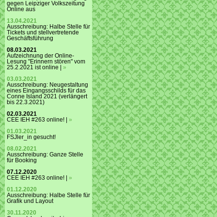
gegen Leipziger Volkszeitung
Online aus
13.04.2021
Ausschreibung: Halbe Stelle für
Tickets und stellvertretende
Geschäftsführung
08.03.2021
Aufzeichnung der Online-
Lesung "Erinnern stören" vom
25.2.2021 ist online |
»
03.03.2021
Ausschreibung: Neugestaltung
eines Eingangsschilds für das
Conne Island 2021 (verlängert
bis 22.3.2021)
02.03.2021
CEE IEH #263 online! |
»
01.03.2021
FSJler_in gesucht!
08.02.2021
Ausschreibung: Ganze Stelle
für Booking
07.12.2020
CEE IEH #263 online! |
»
01.12.2020
Ausschreibung: Halbe Stelle für
Grafik und Layout
30.11.2020