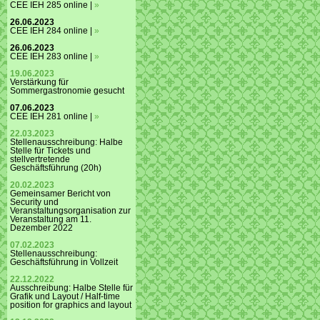
CEE IEH 285 online |
»
26.06.2023
CEE IEH 284 online |
»
26.06.2023
CEE IEH 283 online |
»
19.06.2023
Verstärkung für
Sommergastronomie gesucht
07.06.2023
CEE IEH 281 online |
»
22.03.2023
Stellenausschreibung: Halbe
Stelle für Tickets und
stellvertretende
Geschäftsführung (20h)
20.02.2023
Gemeinsamer Bericht von
Security und
Veranstaltungsorganisation zur
Veranstaltung am 11.
Dezember 2022
07.02.2023
Stellenausschreibung:
Geschäftsführung in Vollzeit
22.12.2022
Ausschreibung: Halbe Stelle für
Grafik und Layout / Half-time
position for graphics and layout