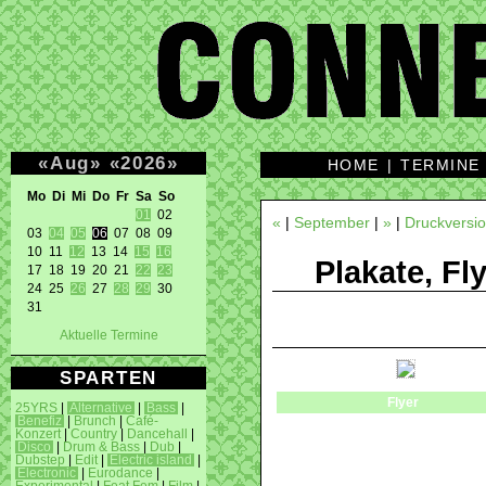
«
Aug
»
«
2026
»
HOME
|
TERMINE
Mo Di Mi Do Fr Sa So 
01
 02 

«
|
September
|
»
|
Druckversi
03 
04
05
06
 07 08 09 

10 11 
12
 13 14 
15
16
Plakate, Fl
17 18 19 20 21 
22
23
24 25 
26
 27 
28
29
 30 

31 
Aktuelle Termine
SPARTEN
Flyer
25YRS
|
Alternative
|
Bass
|
Benefiz
|
Brunch
|
Café-
Konzert
|
Country
|
Dancehall
|
Disco
|
Drum & Bass
|
Dub
|
Dubstep
|
Edit
|
Electric island
|
Electronic
|
Eurodance
|