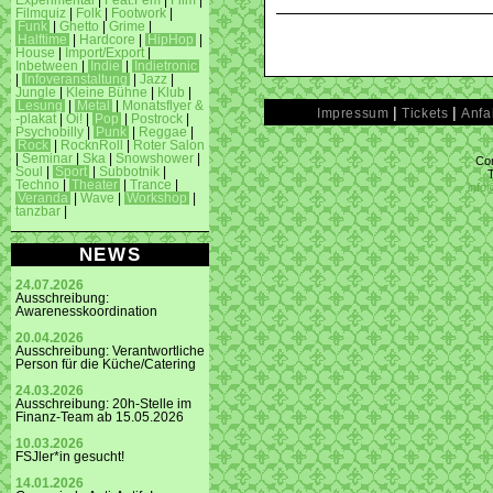
Experimental
|
Feat.Fem
|
Film
|
Filmquiz
|
Folk
|
Footwork
|
Funk
|
Ghetto
|
Grime
|
Halftime
|
Hardcore
|
HipHop
|
House
|
Import/Export
|
Inbetween
|
Indie
|
Indietronic
|
Infoveranstaltung
|
Jazz
|
Jungle
|
Kleine Bühne
|
Klub
|
Lesung
|
Metal
|
Monatsflyer &
|
|
Impressum
Tickets
Anfa
-plakat
|
Oi!
|
Pop
|
Postrock
|
Psychobilly
|
Punk
|
Reggae
|
Rock
|
RocknRoll
|
Roter Salon
|
Seminar
|
Ska
|
Snowshower
|
Con
Soul
|
Sport
|
Subbotnik
|
Techno
|
Theater
|
Trance
|
info
Veranda
|
Wave
|
Workshop
|
tanzbar
|
NEWS
24.07.2026
Ausschreibung:
Awarenesskoordination
20.04.2026
Ausschreibung: Verantwortliche
Person für die Küche/Catering
24.03.2026
Ausschreibung: 20h-Stelle im
Finanz-Team ab 15.05.2026
10.03.2026
FSJler*in gesucht!
14.01.2026