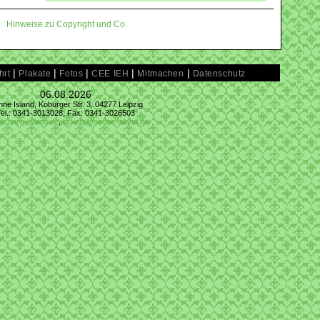
Hinweise zu Copyright und Co.
|
|
|
|
|
hrt
Plakate
Fotos
CEE IEH
Mitmachen
Datenschutz
06.08.2026
ne Island, Koburger Str. 3, 04277 Leipzig
Tel.: 0341-3013028, Fax: 0341-3026503
@conne-island.de
,
tickets@conne-island.de