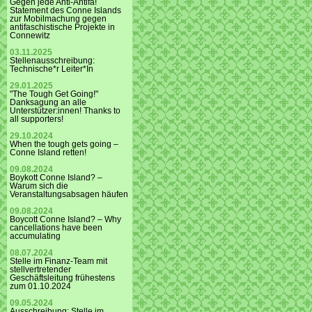
Gegen jede Anti-Antifa!
Statement des Conne Islands
zur Mobilmachung gegen
antifaschistische Projekte in
Connewitz
03.11.2025
Stellenausschreibung:
Technische*r Leiter*In
29.01.2025
"The Tough Get Going!"
Danksagung an alle
Unterstützer:innen! Thanks to
all supporters!
29.10.2024
When the tough gets going –
Conne Island retten!
09.08.2024
Boykott Conne Island? –
Warum sich die
Veranstaltungsabsagen häufen
09.08.2024
Boycott Conne Island? – Why
cancellations have been
accumulating
08.07.2024
Stelle im Finanz-Team mit
stellvertretender
Geschäftsleitung frühestens
zum 01.10.2024
09.05.2024
Ausschreibung: Stelle im