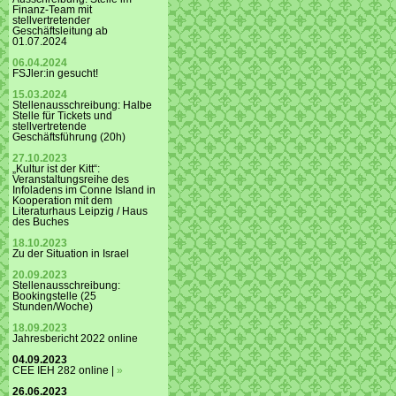
Finanz-Team mit
stellvertretender
Geschäftsleitung ab
01.07.2024
06.04.2024
FSJler:in gesucht!
15.03.2024
Stellenausschreibung: Halbe
Stelle für Tickets und
stellvertretende
Geschäftsführung (20h)
27.10.2023
„Kultur ist der Kitt“:
Veranstaltungsreihe des
Infoladens im Conne Island in
Kooperation mit dem
Literaturhaus Leipzig / Haus
des Buches
18.10.2023
Zu der Situation in Israel
20.09.2023
Stellenausschreibung:
Bookingstelle (25
Stunden/Woche)
18.09.2023
Jahresbericht 2022 online
04.09.2023
CEE IEH 282 online |
»
26.06.2023