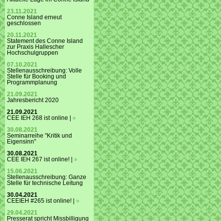
23.11.2021
Conne Island erneut
geschlossen
20.11.2021
Statement des Conne Island
zur Praxis Hallescher
Hochschulgruppen
07.10.2021
Stellenausschreibung: Volle
Stelle für Booking und
Programmplanung
21.09.2021
Jahresbericht 2020
21.09.2021
CEE IEH 268 ist online |
»
30.08.2021
Seminarreihe "Kritik und
Eigensinn"
30.08.2021
CEE IEH 267 ist online! |
»
15.06.2021
Stellenausschreibung: Ganze
Stelle für technische Leitung
30.04.2021
CEEIEH #265 ist online! |
»
29.04.2021
Presserat spricht Missbilligung