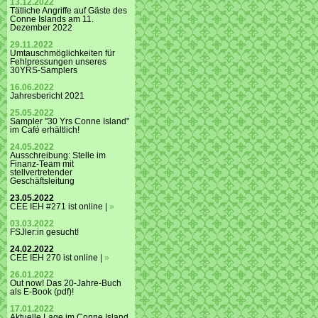
13.12.2022
Tätliche Angriffe auf Gäste des
Conne Islands am 11.
Dezember 2022
29.11.2022
Umtauschmöglichkeiten für
Fehlpressungen unseres
30YRS-Samplers
16.06.2022
Jahresbericht 2021
25.05.2022
Sampler "30 Yrs Conne Island"
im Café erhältlich!
24.05.2022
Ausschreibung: Stelle im
Finanz-Team mit
stellvertretender
Geschäftsleitung
23.05.2022
CEE IEH #271 ist online |
»
03.03.2022
FSJler:in gesucht!
24.02.2022
CEE IEH 270 ist online |
»
26.01.2022
Out now! Das 20-Jahre-Buch
als E-Book (pdf)!
17.01.2022
Aktuelle Lage im Conne Island