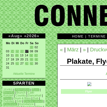
«
Aug
»
«
2026
»
HOME
|
TERMINE
Mo Di Mi Do Fr Sa So 
01
 02 

«
|
März
|
»
|
Druckv
03 
04
05
06
07
 08 09 

10 11 
12
 13 14 
15
16
Plakate, Fly
17 18 19 20 21 
22
23
24 25 
26
 27 
28
29
 30 

31 
Aktuelle Termine
SPARTEN
25YRS
|
Alternative
|
Bass
|
Flyer
Benefiz
|
Brunch
|
Café-
Konzert
|
Country
|
Dancehall
|
Disco
|
Drum & Bass
|
Dub
|
Dubstep
|
Edit
|
Electric island
|
Electronic
|
Eurodance
|