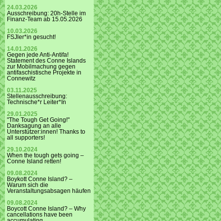
24.03.2026
Ausschreibung: 20h-Stelle im
Finanz-Team ab 15.05.2026
10.03.2026
FSJler*in gesucht!
14.01.2026
Gegen jede Anti-Antifa!
Statement des Conne Islands
zur Mobilmachung gegen
antifaschistische Projekte in
Connewitz
03.11.2025
Stellenausschreibung:
Technische*r Leiter*In
29.01.2025
"The Tough Get Going!"
Danksagung an alle
Unterstützer:innen! Thanks to
all supporters!
29.10.2024
When the tough gets going –
Conne Island retten!
09.08.2024
Boykott Conne Island? –
Warum sich die
Veranstaltungsabsagen häufen
09.08.2024
Boycott Conne Island? – Why
cancellations have been
accumulating