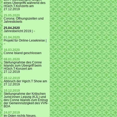
eines Übergriffs während des
HGich.T-Konzerts am
27.12.2019
25.05.2020
Corona: Öffnungszeiten und
Jahrestickets
25.04.2020
Jahresbericht 2019 |
»
01.04.2020
Projekt für Online-Lesekreise |
»
16.03.2020
Conne Island geschlossen
08.01.2020
Stellungnahme des Conne
Islands zum Übergriff beim
HGich.T-Konzert am
27.12.2019
28.12.2019
Abbruch der Hgich.T Show am
27.12.2019
10.12.2019
Stellungnahme der Kritischen
Jurist:innen Leipzig (KJL) und
des Conne Islands zum Entzug
der Gemeinnützigkeit des VVN-
BDA
24.07.2019
Im Osten nichts Neues.