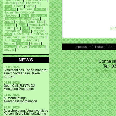
Experimental
|
Feat.Fem
|
Film
|
Filmquiz
|
Folk
|
Footwork
|
Funk
|
Ghetto
|
Grime
|
Halftime
|
Hardcore
|
HipHop
|
House
|
Import/Export
|
Inbetween
|
Indie
|
Indietronic
|
Infoveranstaltung
|
Jazz
|
Jungle
|
Kleine Bühne
|
Klub
|
Lesung
|
Metal
|
Monatsflyer &
Hi
-plakat
|
Oi!
|
Pop
|
Postrock
|
Psychobilly
|
Punk
|
Reggae
|
Rock
|
RocknRoll
|
Roter Salon
|
Seminar
|
Ska
|
Snowshower
|
Soul
|
Sport
|
Subbotnik
|
Techno
|
Theater
|
Trance
|
|
|
Veranda
|
Wave
|
Workshop
|
Impressum
Tickets
Anfa
tanzbar
|
NEWS
Conne Isl
Tel.: 
07.08.2026
info@conn
Statement des Conne Island zu
einem Vorfall beim Hexer-
Konzert
06.08.2026
Open Call: FLINTA-DJ
Mentoring-Programm
24.07.2026
Ausschreibung:
Awarenesskoordination
20.04.2026
Ausschreibung: Verantwortliche
Person für die Küche/Catering