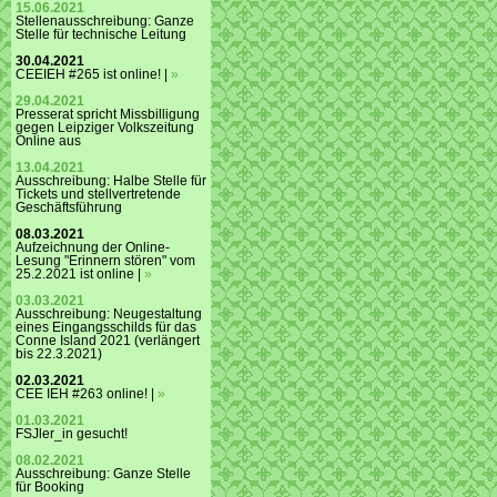
15.06.2021
Stellenausschreibung: Ganze
Stelle für technische Leitung
30.04.2021
CEEIEH #265 ist online! |
»
29.04.2021
Presserat spricht Missbilligung
gegen Leipziger Volkszeitung
Online aus
13.04.2021
Ausschreibung: Halbe Stelle für
Tickets und stellvertretende
Geschäftsführung
08.03.2021
Aufzeichnung der Online-
Lesung "Erinnern stören" vom
25.2.2021 ist online |
»
03.03.2021
Ausschreibung: Neugestaltung
eines Eingangsschilds für das
Conne Island 2021 (verlängert
bis 22.3.2021)
02.03.2021
CEE IEH #263 online! |
»
01.03.2021
FSJler_in gesucht!
08.02.2021
Ausschreibung: Ganze Stelle
für Booking