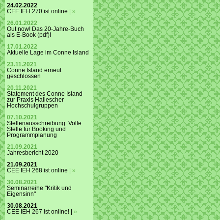
24.02.2022
CEE IEH 270 ist online |
»
26.01.2022
Out now! Das 20-Jahre-Buch
als E-Book (pdf)!
17.01.2022
Aktuelle Lage im Conne Island
23.11.2021
Conne Island erneut
geschlossen
20.11.2021
Statement des Conne Island
zur Praxis Hallescher
Hochschulgruppen
07.10.2021
Stellenausschreibung: Volle
Stelle für Booking und
Programmplanung
21.09.2021
Jahresbericht 2020
21.09.2021
CEE IEH 268 ist online |
»
30.08.2021
Seminarreihe "Kritik und
Eigensinn"
30.08.2021
CEE IEH 267 ist online! |
»