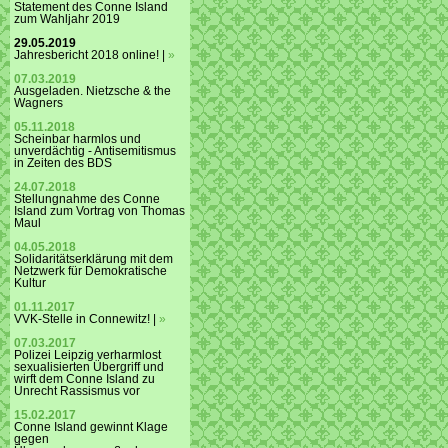
Statement des Conne Island
zum Wahljahr 2019
29.05.2019
Jahresbericht 2018 online! |
»
07.03.2019
Ausgeladen. Nietzsche & the
Wagners
05.11.2018
Scheinbar harmlos und
unverdächtig - Antisemitismus
in Zeiten des BDS
24.07.2018
Stellungnahme des Conne
Island zum Vortrag von Thomas
Maul
04.05.2018
Solidaritätserklärung mit dem
Netzwerk für Demokratische
Kultur
01.11.2017
VVK-Stelle in Connewitz! |
»
07.03.2017
Polizei Leipzig verharmlost
sexualisierten Übergriff und
wirft dem Conne Island zu
Unrecht Rassismus vor
15.02.2017
Conne Island gewinnt Klage
gegen