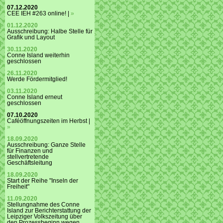
07.12.2020
CEE IEH #263 online! |
»
01.12.2020
Ausschreibung: Halbe Stelle für
Grafik und Layout
30.11.2020
Conne Island weiterhin
geschlossen
26.11.2020
Werde Fördermitglied!
03.11.2020
Conne Island erneut
geschlossen
07.10.2020
Caféöffnungszeiten im Herbst |
»
18.09.2020
Ausschreibung: Ganze Stelle
für Finanzen und
stellvertretende
Geschäftsleitung
18.09.2020
Start der Reihe "Inseln der
Freiheit"
11.09.2020
Stellungnahme des Conne
Island zur Berichterstattung der
Leipziger Volkszeitung über
den Prozessbeginn wegen