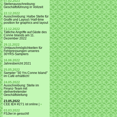
07.02.2023
Stellenausschreibung:
Geschäftsführung in Vollzeit
22.12.2022
Ausschreibung: Halbe Stelle für
Grafik und Layout / Half-time
position for graphics and layout
13.12.2022
Tätliche Angriffe auf Gäste des
Conne Islands am 11.
Dezember 2022
29.11.2022
Umtauschmöglichkeiten für
Fehlpressungen unseres
30YRS-Samplers
16.06.2022
Jahresbericht 2021
25.05.2022
Sampler "30 Yrs Conne Island"
im Café erhältlich!
24.05.2022
Ausschreibung: Stelle im
Finanz-Team mit
stellvertretender
Geschäftsleitung
23.05.2022
CEE IEH #271 ist online |
»
03.03.2022
FSJler:in gesucht!