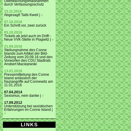
Überwachungsmaßnahmen
durch Verfassungsschutz
15.11.2016
Abgesagt! Talib Kweli |
»
07.10.2016
Ein Schritt vor, zwei zurück
05.10.2016
Tickets ab jetzt auch im Drift! -
Neue VVK-Stelle in Plagwitz |
»
21.09.2016
Stellungnahme des Conne
Islands zum Artikel der Bild-
Zeitung vom 20.09.16 und den
Vorwürfen des CDU Stadtrats
Ansbert Maciejewski
13.01.2016
Pressemitteilung des Conne
Island anlässlich der
Naziangriffe auf Connewitz am
11.01.2016
07.04.2014
Sexismus, nein danke |
»
17.09.2012
Unterstützung bei sexistischen
Erfahrungen im Conne Island |
»
LINKS