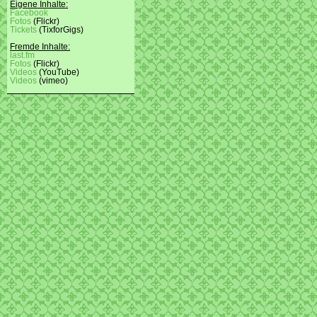
Eigene Inhalte:
Facebook
Fotos
(Flickr)
Tickets
(TixforGigs)
Fremde Inhalte:
last.fm
Fotos
(Flickr)
Videos
(YouTube)
Videos
(vimeo)