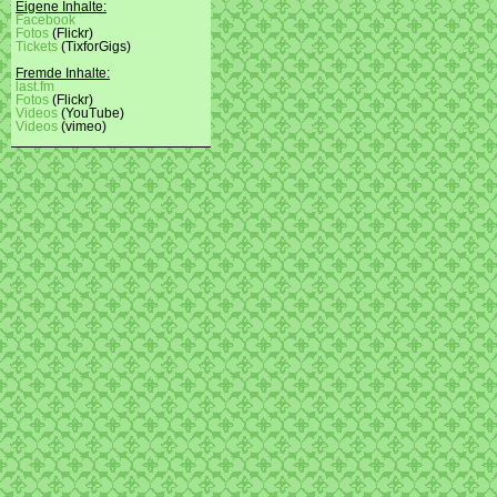
Eigene Inhalte:
Facebook
Fotos
(Flickr)
Tickets
(TixforGigs)
Fremde Inhalte:
last.fm
Fotos
(Flickr)
Videos
(YouTube)
Videos
(vimeo)