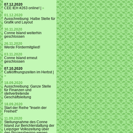
07.12.2020
CEE IEH #263 online! |
»
01.12.2020
Ausschreibung: Halbe Stelle für
Grafik und Layout
30.11.2020
Conne Island weiterhin
geschlossen
26.11.2020
Werde Fördermitglied!
03.11.2020
Conne Island erneut
geschlossen
07.10.2020
Caféöffnungszeiten im Herbst |
»
18.09.2020
Ausschreibung: Ganze Stelle
für Finanzen und
stellvertretende
Geschäftsleitung
18.09.2020
Start der Reihe "Inseln der
Freiheit"
11.09.2020
Stellungnahme des Conne
Island zur Berichterstattung der
Leipziger Volkszeitung über
den Prozessbeginn wegen