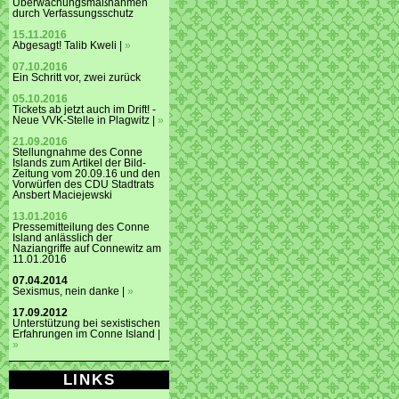
Überwachungsmaßnahmen
durch Verfassungsschutz
15.11.2016
Abgesagt! Talib Kweli |
»
07.10.2016
Ein Schritt vor, zwei zurück
05.10.2016
Tickets ab jetzt auch im Drift! -
Neue VVK-Stelle in Plagwitz |
»
21.09.2016
Stellungnahme des Conne
Islands zum Artikel der Bild-
Zeitung vom 20.09.16 und den
Vorwürfen des CDU Stadtrats
Ansbert Maciejewski
13.01.2016
Pressemitteilung des Conne
Island anlässlich der
Naziangriffe auf Connewitz am
11.01.2016
07.04.2014
Sexismus, nein danke |
»
17.09.2012
Unterstützung bei sexistischen
Erfahrungen im Conne Island |
»
LINKS