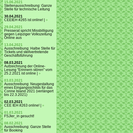
15.06.2021
Stellenausschreibung: Ganze
Stelle für technische Leitung
30.04.2021
CEEIEH #265 ist online! |
»
29.04.2021
Presserat spricht Missbilligung
gegen Leipziger Volkszeitung
Online aus
13.04.2021
Ausschreibung: Halbe Stelle für
Tickets und stellvertretende
Geschäftsführung
08.03.2021
Aufzeichnung der Online-
Lesung "Erinnern stören" vom
25.2.2021 ist online |
»
03.03.2021
Ausschreibung: Neugestaltung
eines Eingangsschilds für das
Conne Island 2021 (verlängert
bis 22.3.2021)
02.03.2021
CEE IEH #263 online! |
»
01.03.2021
FSJler_in gesucht!
08.02.2021
Ausschreibung: Ganze Stelle
für Booking