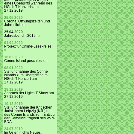
eines Übergriffs während des
HGich.T-Konzerts am
27.12.2019
25.05.2020
Corona: Öffnungszeiten und
Jahrestickets
25.04.2020
Jahresbericht 2019 |
»
01.04.2020
Projekt für Online-Lesekreise |
»
16.03.2020
Conne Island geschlossen
08.01.2020
Stellungnahme des Conne
Islands zum Übergriff beim
HGich.T-Konzert am
27.12.2019
28.12.2019
Abbruch der Hgich.T Show am
27.12.2019
10.12.2019
Stellungnahme der Kritischen
Jurist:innen Leipzig (KJL) und
des Conne Islands zum Entzug
der Gemeinnützigkeit des VVN-
BDA
24.07.2019
Im Osten nichts Neues.