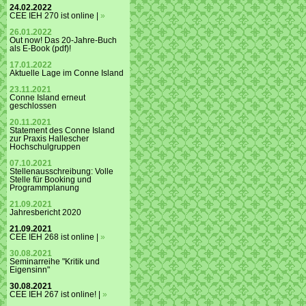
24.02.2022
CEE IEH 270 ist online |
»
26.01.2022
Out now! Das 20-Jahre-Buch
als E-Book (pdf)!
17.01.2022
Aktuelle Lage im Conne Island
23.11.2021
Conne Island erneut
geschlossen
20.11.2021
Statement des Conne Island
zur Praxis Hallescher
Hochschulgruppen
07.10.2021
Stellenausschreibung: Volle
Stelle für Booking und
Programmplanung
21.09.2021
Jahresbericht 2020
21.09.2021
CEE IEH 268 ist online |
»
30.08.2021
Seminarreihe "Kritik und
Eigensinn"
30.08.2021
CEE IEH 267 ist online! |
»