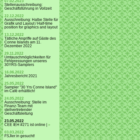
07.02.2023
Stellenausschreibung:
Geschäftsführung in Vollzeit
22.12.2022
Ausschreibung: Halbe Stelle für
Grafik und Layout / Half-time
position for graphics and layout
13.12.2022
Tätliche Angriffe auf Gäste des
Conne Islands am 11.
Dezember 2022
29.11.2022
Umtauschmöglichkeiten für
Fehlpressungen unseres
30YRS-Samplers
16.06.2022
Jahresbericht 2021
25.05.2022
Sampler "30 Yrs Conne Island"
im Café erhältlich!
24.05.2022
Ausschreibung: Stelle im
Finanz-Team mit
stellvertretender
Geschäftsleitung
23.05.2022
CEE IEH #271 ist online |
»
03.03.2022
FSJler:in gesucht!