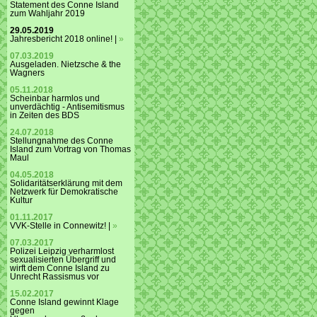
Statement des Conne Island
zum Wahljahr 2019
29.05.2019
Jahresbericht 2018 online! |
»
07.03.2019
Ausgeladen. Nietzsche & the
Wagners
05.11.2018
Scheinbar harmlos und
unverdächtig - Antisemitismus
in Zeiten des BDS
24.07.2018
Stellungnahme des Conne
Island zum Vortrag von Thomas
Maul
04.05.2018
Solidaritätserklärung mit dem
Netzwerk für Demokratische
Kultur
01.11.2017
VVK-Stelle in Connewitz! |
»
07.03.2017
Polizei Leipzig verharmlost
sexualisierten Übergriff und
wirft dem Conne Island zu
Unrecht Rassismus vor
15.02.2017
Conne Island gewinnt Klage
gegen