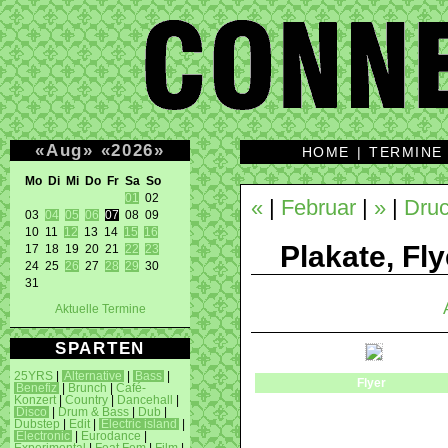
«
Aug
»
«
2026
»
HOME
|
TERMINE
Mo Di Mi Do Fr Sa So 
01
 02 

«
|
Februar
|
»
|
Druc
03 
04
05
06
07
 08 09 

10 11 
12
 13 14 
15
16
Plakate, Fly
17 18 19 20 21 
22
23
24 25 
26
 27 
28
29
 30 

31 
Aktuelle Termine
SPARTEN
25YRS
|
Alternative
|
Bass
|
Flyer
Benefiz
|
Brunch
|
Café-
Konzert
|
Country
|
Dancehall
|
Disco
|
Drum & Bass
|
Dub
|
Dubstep
|
Edit
|
Electric island
|
Electronic
|
Eurodance
|