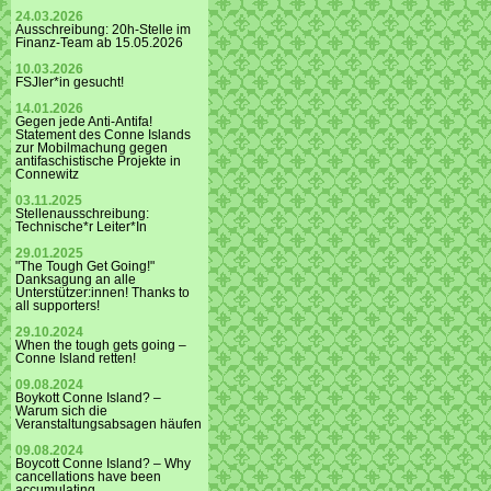
24.03.2026
Ausschreibung: 20h-Stelle im
Finanz-Team ab 15.05.2026
10.03.2026
FSJler*in gesucht!
14.01.2026
Gegen jede Anti-Antifa!
Statement des Conne Islands
zur Mobilmachung gegen
antifaschistische Projekte in
Connewitz
03.11.2025
Stellenausschreibung:
Technische*r Leiter*In
29.01.2025
"The Tough Get Going!"
Danksagung an alle
Unterstützer:innen! Thanks to
all supporters!
29.10.2024
When the tough gets going –
Conne Island retten!
09.08.2024
Boykott Conne Island? –
Warum sich die
Veranstaltungsabsagen häufen
09.08.2024
Boycott Conne Island? – Why
cancellations have been
accumulating