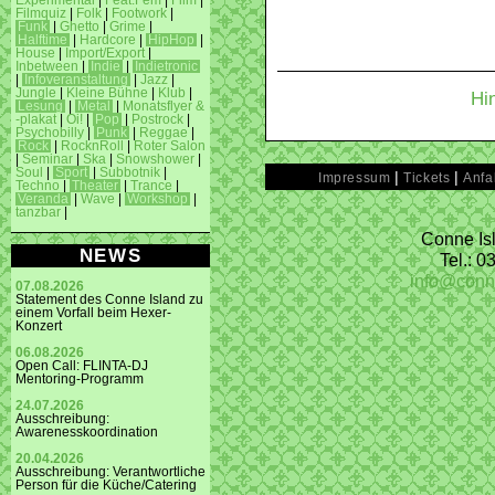
Experimental
|
Feat.Fem
|
Film
|
Filmquiz
|
Folk
|
Footwork
|
Funk
|
Ghetto
|
Grime
|
Halftime
|
Hardcore
|
HipHop
|
House
|
Import/Export
|
Inbetween
|
Indie
|
Indietronic
|
Infoveranstaltung
|
Jazz
|
Jungle
|
Kleine Bühne
|
Klub
|
Hi
Lesung
|
Metal
|
Monatsflyer &
-plakat
|
Oi!
|
Pop
|
Postrock
|
Psychobilly
|
Punk
|
Reggae
|
Rock
|
RocknRoll
|
Roter Salon
|
Seminar
|
Ska
|
Snowshower
|
Soul
|
Sport
|
Subbotnik
|
|
|
Impressum
Tickets
Anfa
Techno
|
Theater
|
Trance
|
Veranda
|
Wave
|
Workshop
|
tanzbar
|
Conne Isl
NEWS
Tel.: 
info@conn
07.08.2026
Statement des Conne Island zu
einem Vorfall beim Hexer-
Konzert
06.08.2026
Open Call: FLINTA-DJ
Mentoring-Programm
24.07.2026
Ausschreibung:
Awarenesskoordination
20.04.2026
Ausschreibung: Verantwortliche
Person für die Küche/Catering