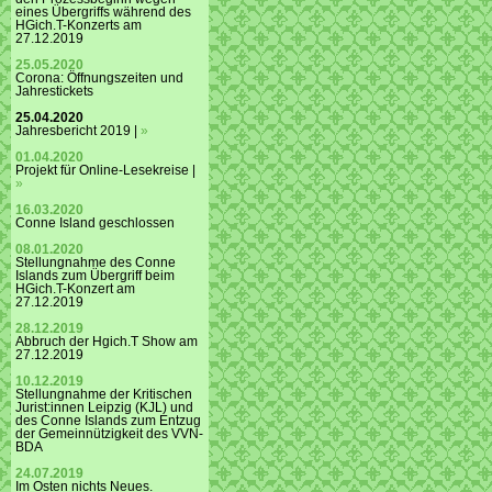
eines Übergriffs während des
HGich.T-Konzerts am
27.12.2019
25.05.2020
Corona: Öffnungszeiten und
Jahrestickets
25.04.2020
Jahresbericht 2019 |
»
01.04.2020
Projekt für Online-Lesekreise |
»
16.03.2020
Conne Island geschlossen
08.01.2020
Stellungnahme des Conne
Islands zum Übergriff beim
HGich.T-Konzert am
27.12.2019
28.12.2019
Abbruch der Hgich.T Show am
27.12.2019
10.12.2019
Stellungnahme der Kritischen
Jurist:innen Leipzig (KJL) und
des Conne Islands zum Entzug
der Gemeinnützigkeit des VVN-
BDA
24.07.2019
Im Osten nichts Neues.