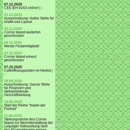
07.12.2020
CEE IEH #263 online! |
»
01.12.2020
Ausschreibung: Halbe Stelle für
Grafik und Layout
30.11.2020
Conne Island weiterhin
geschlossen
26.11.2020
Werde Fördermitglied!
03.11.2020
Conne Island erneut
geschlossen
07.10.2020
Caféöffnungszeiten im Herbst |
»
18.09.2020
Ausschreibung: Ganze Stelle
für Finanzen und
stellvertretende
Geschäftsleitung
18.09.2020
Start der Reihe "Inseln der
Freiheit"
11.09.2020
Stellungnahme des Conne
Island zur Berichterstattung der
Leipziger Volkszeitung über
den Prozessbeginn wegen