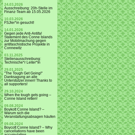
24.03.2026
Ausschreibung: 20h-Stelle im
Finanz-Team ab 15.05.2026
10.03.2026
FSJler*in gesucht!
14.01.2026
Gegen jede Anti-Antifa!
Statement des Conne Islands
zur Mobilmachung gegen
antifaschistische Projekte in
Connewitz
03.11.2025
Stellenausschreibung:
Technische*r Leiter*In
29.01.2025
"The Tough Get Going!"
Danksagung an alle
Unterstützer:innen! Thanks to
all supporters!
29.10.2024
When the tough gets going –
Conne Island retten!
09.08.2024
Boykott Conne Island? –
Warum sich die
Veranstaltungsabsagen häufen
09.08.2024
Boycott Conne Island? – Why
cancellations have been
accumulating