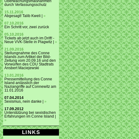
Überwachungsmaßnahmen
durch Verfassungsschutz
15.11.2016
Abgesagt! Talib Kweli |
»
07.10.2016
Ein Schritt vor, zwei zurück
05.10.2016
Tickets ab jetzt auch im Drift! -
Neue VVK-Stelle in Plagwitz |
»
21.09.2016
Stellungnahme des Conne
Islands zum Artikel der Bild-
Zeitung vom 20.09.16 und den
Vorwürfen des CDU Stadtrats
Ansbert Maciejewski
13.01.2016
Pressemitteilung des Conne
Island anlässlich der
Naziangriffe auf Connewitz am
11.01.2016
07.04.2014
Sexismus, nein danke |
»
17.09.2012
Unterstützung bei sexistischen
Erfahrungen im Conne Island |
»
LINKS