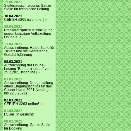
15.06.2021
Stellenausschreibung: Ganze
Stelle für technische Leitung
30.04.2021
CEEIEH #265 ist online! |
»
29.04.2021
Presserat spricht Missbilligung
gegen Leipziger Volkszeitung
Online aus
13.04.2021
Ausschreibung: Halbe Stelle für
Tickets und stellvertretende
Geschäftsführung
08.03.2021
Aufzeichnung der Online-
Lesung "Erinnern stören" vom
25.2.2021 ist online |
»
03.03.2021
Ausschreibung: Neugestaltung
eines Eingangsschilds für das
Conne Island 2021 (verlängert
bis 22.3.2021)
02.03.2021
CEE IEH #263 online! |
»
01.03.2021
FSJler_in gesucht!
08.02.2021
Ausschreibung: Ganze Stelle
für Booking