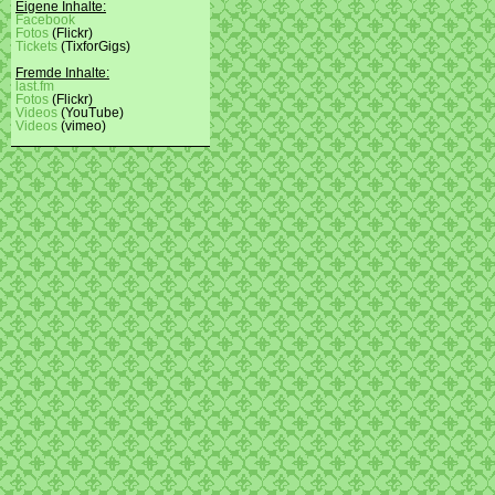
Eigene Inhalte:
Facebook
Fotos
(Flickr)
Tickets
(TixforGigs)
Fremde Inhalte:
last.fm
Fotos
(Flickr)
Videos
(YouTube)
Videos
(vimeo)