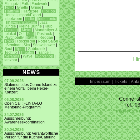
Experimental
|
Feat.Fem
|
Film
|
Filmquiz
|
Folk
|
Footwork
|
Funk
|
Ghetto
|
Grime
|
Halftime
|
Hardcore
|
HipHop
|
House
|
Import/Export
|
Inbetween
|
Indie
|
Indietronic
|
Infoveranstaltung
|
Jazz
|
Jungle
|
Kleine Bühne
|
Klub
|
Lesung
|
Metal
|
Monatsflyer &
-plakat
|
Oi!
|
Pop
|
Postrock
|
Psychobilly
|
Punk
|
Reggae
|
Rock
|
RocknRoll
|
Roter Salon
|
Seminar
|
Ska
|
Snowshower
|
Soul
|
Sport
|
Subbotnik
|
Techno
|
Theater
|
Trance
|
Veranda
|
Wave
|
Workshop
|
Hi
tanzbar
|
NEWS
|
|
07.08.2026
Impressum
Tickets
Anfa
Statement des Conne Island zu
einem Vorfall beim Hexer-
Konzert
Conne Isl
06.08.2026
Open Call: FLINTA-DJ
Tel.: 
Mentoring-Programm
info@conn
24.07.2026
Ausschreibung:
Awarenesskoordination
20.04.2026
Ausschreibung: Verantwortliche
Person für die Küche/Catering