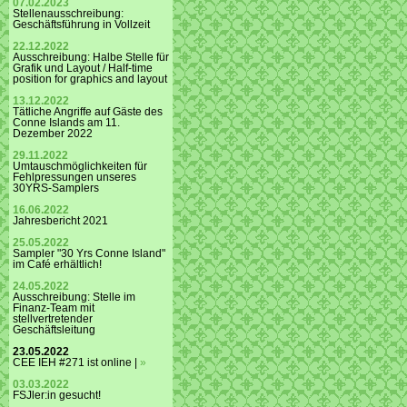
07.02.2023
Stellenausschreibung:
Geschäftsführung in Vollzeit
22.12.2022
Ausschreibung: Halbe Stelle für
Grafik und Layout / Half-time
position for graphics and layout
13.12.2022
Tätliche Angriffe auf Gäste des
Conne Islands am 11.
Dezember 2022
29.11.2022
Umtauschmöglichkeiten für
Fehlpressungen unseres
30YRS-Samplers
16.06.2022
Jahresbericht 2021
25.05.2022
Sampler "30 Yrs Conne Island"
im Café erhältlich!
24.05.2022
Ausschreibung: Stelle im
Finanz-Team mit
stellvertretender
Geschäftsleitung
23.05.2022
CEE IEH #271 ist online |
»
03.03.2022
FSJler:in gesucht!