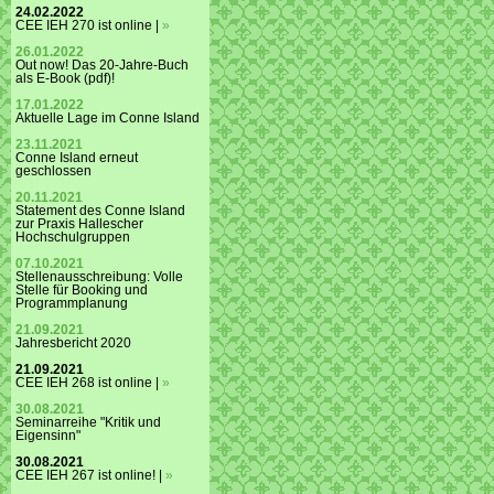
24.02.2022
CEE IEH 270 ist online |
»
26.01.2022
Out now! Das 20-Jahre-Buch
als E-Book (pdf)!
17.01.2022
Aktuelle Lage im Conne Island
23.11.2021
Conne Island erneut
geschlossen
20.11.2021
Statement des Conne Island
zur Praxis Hallescher
Hochschulgruppen
07.10.2021
Stellenausschreibung: Volle
Stelle für Booking und
Programmplanung
21.09.2021
Jahresbericht 2020
21.09.2021
CEE IEH 268 ist online |
»
30.08.2021
Seminarreihe "Kritik und
Eigensinn"
30.08.2021
CEE IEH 267 ist online! |
»