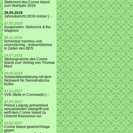
Statement des Conne Island
zum Wahljahr 2019
29.05.2019
Jahresbericht 2018 online! |
»
07.03.2019
Ausgeladen. Nietzsche & the
Wagners
05.11.2018
Scheinbar harmlos und
unverdächtig - Antisemitismus
in Zeiten des BDS
24.07.2018
Stellungnahme des Conne
Island zum Vortrag von Thomas
Maul
04.05.2018
Solidaritätserklärung mit dem
Netzwerk für Demokratische
Kultur
01.11.2017
VVK-Stelle in Connewitz! |
»
07.03.2017
Polizei Leipzig verharmlost
sexualisierten Übergriff und
wirft dem Conne Island zu
Unrecht Rassismus vor
15.02.2017
Conne Island gewinnt Klage
gegen