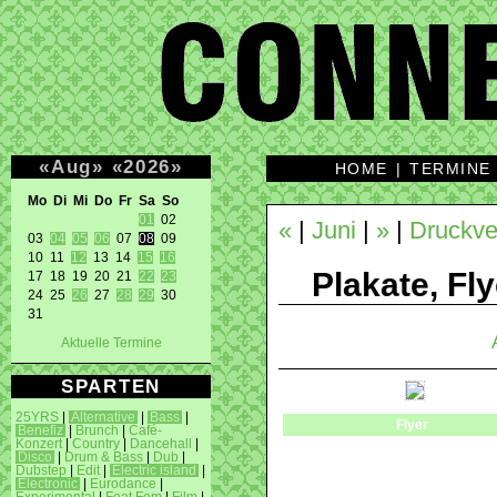
«
Aug
»
«
2026
»
HOME
|
TERMINE
Mo Di Mi Do Fr Sa So 
01
 02 

«
|
Juni
|
»
|
Druckve
03 
04
05
06
 07 
08
 09 

10 11 
12
 13 14 
15
16
Plakate, Fly
17 18 19 20 21 
22
23
24 25 
26
 27 
28
29
 30 

31 
Aktuelle Termine
SPARTEN
25YRS
|
Alternative
|
Bass
|
Flyer
Benefiz
|
Brunch
|
Café-
Konzert
|
Country
|
Dancehall
|
Disco
|
Drum & Bass
|
Dub
|
Dubstep
|
Edit
|
Electric island
|
Electronic
|
Eurodance
|