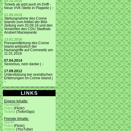
05.10.2016
Tickets ab jetzt auch im Drift! -
Neue VVK-Stelle in Plagwitz |
»
21.09.2016
Stellungnahme des Conne
Islands zum Artikel der Bild-
Zeitung vom 20.09.16 und den
Vorwürfen des CDU Stadtrats
Ansbert Maciejewski
13.01.2016
Pressemitteilung des Conne
Island anlässlich der
Naziangriffe auf Connewitz am
11.01.2016
07.04.2014
Sexismus, nein danke |
»
17.09.2012
Unterstützung bei sexistischen
Erfahrungen im Conne Island |
»
LINKS
Eigene Inhalte:
Facebook
Fotos
(Flickr)
Tickets
(TixforGigs)
Fremde Inhalte:
last.fm
Fotos
(Flickr)
Videos
(YouTube)