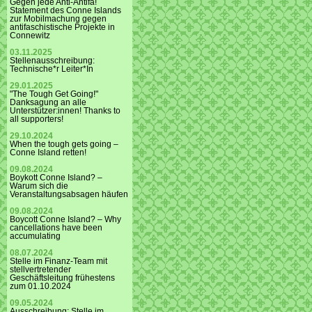
Gegen jede Anti-Antifa!
Statement des Conne Islands
zur Mobilmachung gegen
antifaschistische Projekte in
Connewitz
03.11.2025
Stellenausschreibung:
Technische*r Leiter*In
29.01.2025
"The Tough Get Going!"
Danksagung an alle
Unterstützer:innen! Thanks to
all supporters!
29.10.2024
When the tough gets going –
Conne Island retten!
09.08.2024
Boykott Conne Island? –
Warum sich die
Veranstaltungsabsagen häufen
09.08.2024
Boycott Conne Island? – Why
cancellations have been
accumulating
08.07.2024
Stelle im Finanz-Team mit
stellvertretender
Geschäftsleitung frühestens
zum 01.10.2024
09.05.2024
Ausschreibung: Stelle im