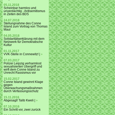
05.11.2018
Scheinbar harmlos und
unverdächtig - Antisemitismus
in Zeiten des BDS
24.07.2018
Stellungnahme des Conne
Island zum Vortrag von Thomas
Maul
04.05.2018
Solidaritätserklärung mit dem
Netzwerk für Demokratische
Kultur
01.11.2017
VVK-Stelle in Connewitz! |
»
07.03.2017
Polizei Leipzig verharmlost
sexualisierten Übergriff und
wirft dem Conne Island zu
Unrecht Rassismus vor
15.02.2017
Conne Island gewinnt Klage
gegen
Überwachungsmaßnahmen
durch Verfassungsschutz
15.11.2016
Abgesagt! Talib Kweli |
»
07.10.2016
Ein Schritt vor, zwei zurück