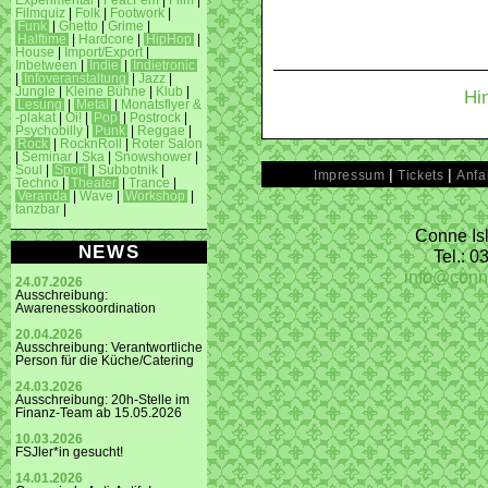
Experimental
|
Feat.Fem
|
Film
|
Filmquiz
|
Folk
|
Footwork
|
Funk
|
Ghetto
|
Grime
|
Halftime
|
Hardcore
|
HipHop
|
House
|
Import/Export
|
Inbetween
|
Indie
|
Indietronic
|
Infoveranstaltung
|
Jazz
|
Jungle
|
Kleine Bühne
|
Klub
|
Hi
Lesung
|
Metal
|
Monatsflyer &
-plakat
|
Oi!
|
Pop
|
Postrock
|
Psychobilly
|
Punk
|
Reggae
|
Rock
|
RocknRoll
|
Roter Salon
|
Seminar
|
Ska
|
Snowshower
|
Soul
|
Sport
|
Subbotnik
|
|
|
Impressum
Tickets
Anfa
Techno
|
Theater
|
Trance
|
Veranda
|
Wave
|
Workshop
|
tanzbar
|
Conne Isl
NEWS
Tel.: 
info@conn
24.07.2026
Ausschreibung:
Awarenesskoordination
20.04.2026
Ausschreibung: Verantwortliche
Person für die Küche/Catering
24.03.2026
Ausschreibung: 20h-Stelle im
Finanz-Team ab 15.05.2026
10.03.2026
FSJler*in gesucht!
14.01.2026