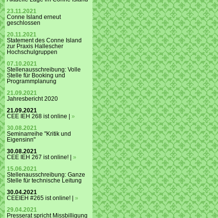
23.11.2021
Conne Island erneut
geschlossen
20.11.2021
Statement des Conne Island
zur Praxis Hallescher
Hochschulgruppen
07.10.2021
Stellenausschreibung: Volle
Stelle für Booking und
Programmplanung
21.09.2021
Jahresbericht 2020
21.09.2021
CEE IEH 268 ist online |
»
30.08.2021
Seminarreihe "Kritik und
Eigensinn"
30.08.2021
CEE IEH 267 ist online! |
»
15.06.2021
Stellenausschreibung: Ganze
Stelle für technische Leitung
30.04.2021
CEEIEH #265 ist online! |
»
29.04.2021
Presserat spricht Missbilligung