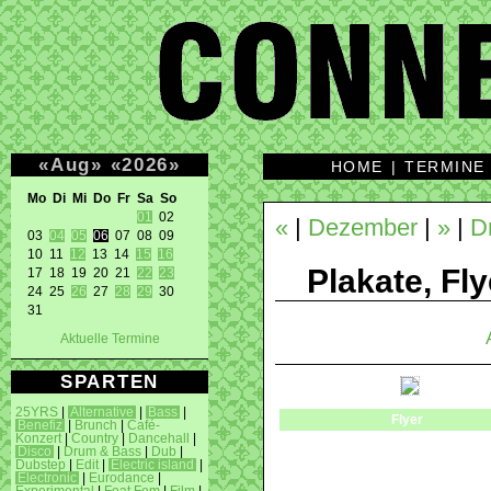
«
Aug
»
«
2026
»
HOME
|
TERMINE
Mo Di Mi Do Fr Sa So 
01
 02 

«
|
Dezember
|
»
|
D
03 
04
05
06
 07 08 09 

10 11 
12
 13 14 
15
16
Plakate, Fly
17 18 19 20 21 
22
23
24 25 
26
 27 
28
29
 30 

31 
Aktuelle Termine
SPARTEN
25YRS
|
Alternative
|
Bass
|
Flyer
Benefiz
|
Brunch
|
Café-
Konzert
|
Country
|
Dancehall
|
Disco
|
Drum & Bass
|
Dub
|
Dubstep
|
Edit
|
Electric island
|
Electronic
|
Eurodance
|