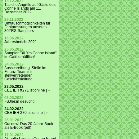
13.12.2022
Tätliche Angriffe auf Gäste des
Conne Islands am 11.
Dezember 2022
29.11.2022
Umtauschmöglichkeiten für
Fehlpressungen unseres
30YRS-Samplers
16.06.2022
Jahresbericht 2021
25.05.2022
Sampler "30 Yrs Conne Island"
im Café erhältlich!
24.05.2022
Ausschreibung: Stelle im
Finanz-Team mit
stellvertretender
Geschäftsleitung
23.05.2022
CEE IEH #271 ist online |
»
03.03.2022
FSJler:in gesucht!
24.02.2022
CEE IEH 270 ist online |
»
26.01.2022
Out now! Das 20-Jahre-Buch
als E-Book (pdf)!
17.01.2022
Aktuelle Lage im Conne Island