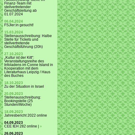
Finanz-Team mit
stellvertretender
Geschäftsleitung ab
01.07.2024
06.04.2024
FSJler:in gesucht!
15.03.2024
Stellenausschreibung: Halbe
Stelle für Tickets und
stellvertretende
Geschäftsführung (20h)
27.10.2023
„Kultur ist der Kitt“:
Veranstaltungsreihe des
Infoladens im Conne Island in
Kooperation mit dem
Literaturhaus Leipzig / Haus
des Buches
18.10.2023
Zu der Situation in Israel
20.09.2023
Stellenausschreibung:
Bookingstelle (25
Stunden/Woche)
18.09.2023
Jahresbericht 2022 online
04.09.2023
CEE IEH 282 online |
»
26.06.2023