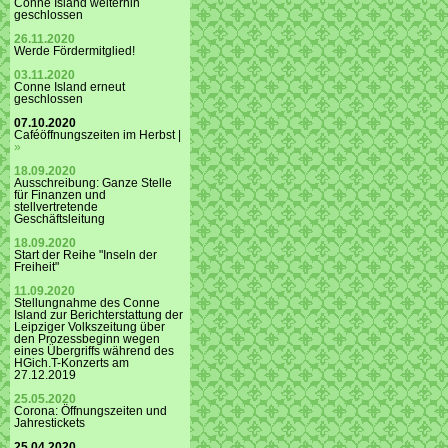
Conne Island weiterhin
geschlossen
26.11.2020
Werde Fördermitglied!
03.11.2020
Conne Island erneut
geschlossen
07.10.2020
Caféöffnungszeiten im Herbst |
»
18.09.2020
Ausschreibung: Ganze Stelle
für Finanzen und
stellvertretende
Geschäftsleitung
18.09.2020
Start der Reihe "Inseln der
Freiheit"
11.09.2020
Stellungnahme des Conne
Island zur Berichterstattung der
Leipziger Volkszeitung über
den Prozessbeginn wegen
eines Übergriffs während des
HGich.T-Konzerts am
27.12.2019
25.05.2020
Corona: Öffnungszeiten und
Jahrestickets
25.04.2020