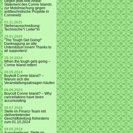
Gegen jede Anti-Antifa!
Statement des Conne Islands
zur Mobilmachung gegen
antifaschistische Projekte in
Connewitz
03.11.2025
Stellenausschreibung:
Technische*r Leiter*In
29.01.2025
"The Tough Get Going!"
Danksagung an alle
Unterstützer:innen! Thanks to
all supporters!
29.10.2024
When the tough gets going –
Conne Island retten!
09.08.2024
Boykott Conne Island? –
Warum sich die
Veranstaltungsabsagen häufen
09.08.2024
Boycott Conne Island? – Why
cancellations have been
accumulating
08.07.2024
Stelle im Finanz-Team mit
stellvertretender
Geschäftsleitung frühestens
zum 01.10.2024
09.05.2024
Ausschreibung: Stelle im