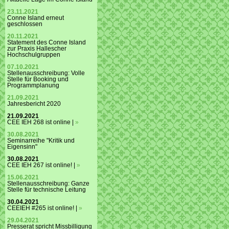
23.11.2021
Conne Island erneut
geschlossen
20.11.2021
Statement des Conne Island
zur Praxis Hallescher
Hochschulgruppen
07.10.2021
Stellenausschreibung: Volle
Stelle für Booking und
Programmplanung
21.09.2021
Jahresbericht 2020
21.09.2021
CEE IEH 268 ist online |
»
30.08.2021
Seminarreihe "Kritik und
Eigensinn"
30.08.2021
CEE IEH 267 ist online! |
»
15.06.2021
Stellenausschreibung: Ganze
Stelle für technische Leitung
30.04.2021
CEEIEH #265 ist online! |
»
29.04.2021
Presserat spricht Missbilligung