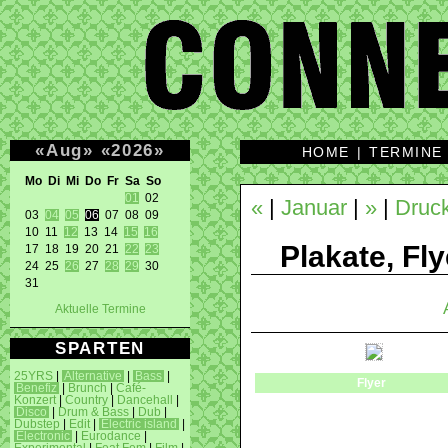
«
Aug
»
«
2026
»
HOME
|
TERMINE
Mo Di Mi Do Fr Sa So 
01
 02 

«
|
Januar
|
»
|
Druck
03 
04
05
06
 07 08 09 

10 11 
12
 13 14 
15
16
Plakate, Fly
17 18 19 20 21 
22
23
24 25 
26
 27 
28
29
 30 

31 
Aktuelle Termine
SPARTEN
25YRS
|
Alternative
|
Bass
|
Flyer
Benefiz
|
Brunch
|
Café-
Konzert
|
Country
|
Dancehall
|
Disco
|
Drum & Bass
|
Dub
|
Dubstep
|
Edit
|
Electric island
|
Electronic
|
Eurodance
|