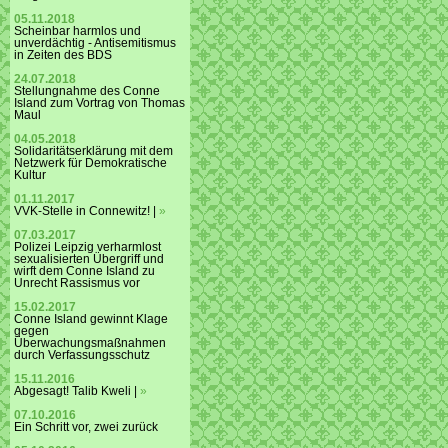
05.11.2018
Scheinbar harmlos und
unverdächtig - Antisemitismus
in Zeiten des BDS
24.07.2018
Stellungnahme des Conne
Island zum Vortrag von Thomas
Maul
04.05.2018
Solidaritätserklärung mit dem
Netzwerk für Demokratische
Kultur
01.11.2017
VVK-Stelle in Connewitz! |
»
07.03.2017
Polizei Leipzig verharmlost
sexualisierten Übergriff und
wirft dem Conne Island zu
Unrecht Rassismus vor
15.02.2017
Conne Island gewinnt Klage
gegen
Überwachungsmaßnahmen
durch Verfassungsschutz
15.11.2016
Abgesagt! Talib Kweli |
»
07.10.2016
Ein Schritt vor, zwei zurück