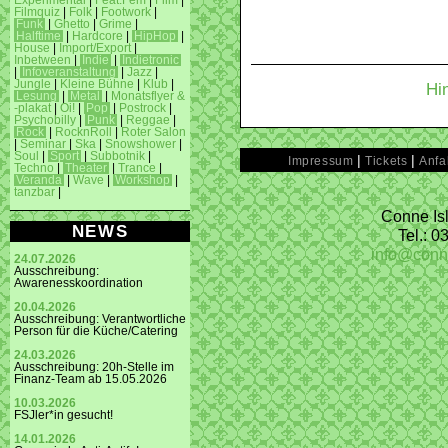
Experimental
|
Feat.Fem
|
Film
|
Filmquiz
|
Folk
|
Footwork
|
Funk
|
Ghetto
|
Grime
|
Halftime
|
Hardcore
|
HipHop
|
House
|
Import/Export
|
Inbetween
|
Indie
|
Indietronic
|
Infoveranstaltung
|
Jazz
|
Jungle
|
Kleine Bühne
|
Klub
|
Hi
Lesung
|
Metal
|
Monatsflyer &
-plakat
|
Oi!
|
Pop
|
Postrock
|
Psychobilly
|
Punk
|
Reggae
|
Rock
|
RocknRoll
|
Roter Salon
|
Seminar
|
Ska
|
Snowshower
|
Soul
|
Sport
|
Subbotnik
|
|
|
Impressum
Tickets
Anfa
Techno
|
Theater
|
Trance
|
Veranda
|
Wave
|
Workshop
|
tanzbar
|
Conne Isl
NEWS
Tel.: 
info@conn
24.07.2026
Ausschreibung:
Awarenesskoordination
20.04.2026
Ausschreibung: Verantwortliche
Person für die Küche/Catering
24.03.2026
Ausschreibung: 20h-Stelle im
Finanz-Team ab 15.05.2026
10.03.2026
FSJler*in gesucht!
14.01.2026