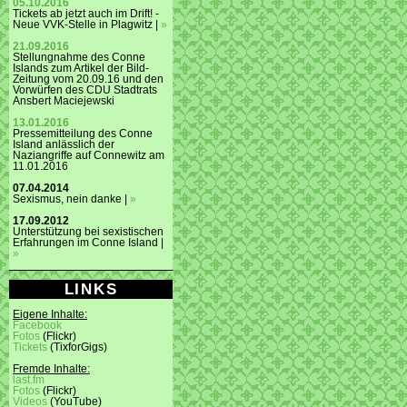
05.10.2016
Tickets ab jetzt auch im Drift! -
Neue VVK-Stelle in Plagwitz |
»
21.09.2016
Stellungnahme des Conne
Islands zum Artikel der Bild-
Zeitung vom 20.09.16 und den
Vorwürfen des CDU Stadtrats
Ansbert Maciejewski
13.01.2016
Pressemitteilung des Conne
Island anlässlich der
Naziangriffe auf Connewitz am
11.01.2016
07.04.2014
Sexismus, nein danke |
»
17.09.2012
Unterstützung bei sexistischen
Erfahrungen im Conne Island |
»
LINKS
Eigene Inhalte:
Facebook
Fotos
(Flickr)
Tickets
(TixforGigs)
Fremde Inhalte:
last.fm
Fotos
(Flickr)
Videos
(YouTube)