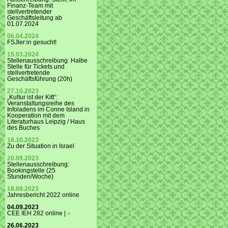
Finanz-Team mit
stellvertretender
Geschäftsleitung ab
01.07.2024
06.04.2024
FSJler:in gesucht!
15.03.2024
Stellenausschreibung: Halbe
Stelle für Tickets und
stellvertretende
Geschäftsführung (20h)
27.10.2023
„Kultur ist der Kitt“:
Veranstaltungsreihe des
Infoladens im Conne Island in
Kooperation mit dem
Literaturhaus Leipzig / Haus
des Buches
18.10.2023
Zu der Situation in Israel
20.09.2023
Stellenausschreibung:
Bookingstelle (25
Stunden/Woche)
18.09.2023
Jahresbericht 2022 online
04.09.2023
CEE IEH 282 online |
»
26.06.2023