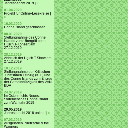
Jahresbericht 2019 |
»
01.04.2020
Projekt für Online-Lesekreise |
»
16.03.2020
Conne Island geschlossen
08.01.2020
Stellungnahme des Conne
Islands zum Übergriff beim
HGich.T-Konzert am
27.12.2019
28.12.2019
Abbruch der Hgich.T Show am
27.12.2019
10.12.2019
Stellungnahme der Kritischen
Jurist:innen Leipzig (KJL) und
des Conne Islands zum Entzug
der Gemeinnützigkeit des VVN-
BDA
24.07.2019
Im Osten nichts Neues.
Statement des Conne Island
zum Wahljahr 2019
29.05.2019
Jahresbericht 2018 online! |
»
07.03.2019
Ausgeladen. Nietzsche & the
Wagners