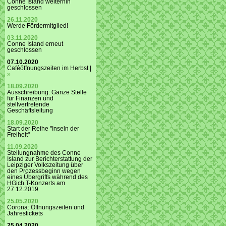
Conne Island weiterhin
geschlossen
26.11.2020
Werde Fördermitglied!
03.11.2020
Conne Island erneut
geschlossen
07.10.2020
Caféöffnungszeiten im Herbst |
»
18.09.2020
Ausschreibung: Ganze Stelle
für Finanzen und
stellvertretende
Geschäftsleitung
18.09.2020
Start der Reihe "Inseln der
Freiheit"
11.09.2020
Stellungnahme des Conne
Island zur Berichterstattung der
Leipziger Volkszeitung über
den Prozessbeginn wegen
eines Übergriffs während des
HGich.T-Konzerts am
27.12.2019
25.05.2020
Corona: Öffnungszeiten und
Jahrestickets
25.04.2020