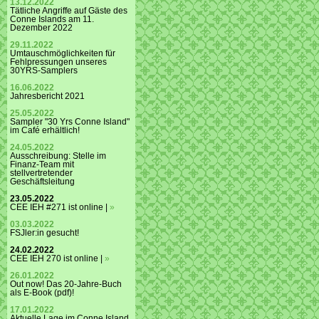
13.12.2022
Tätliche Angriffe auf Gäste des
Conne Islands am 11.
Dezember 2022
29.11.2022
Umtauschmöglichkeiten für
Fehlpressungen unseres
30YRS-Samplers
16.06.2022
Jahresbericht 2021
25.05.2022
Sampler "30 Yrs Conne Island"
im Café erhältlich!
24.05.2022
Ausschreibung: Stelle im
Finanz-Team mit
stellvertretender
Geschäftsleitung
23.05.2022
CEE IEH #271 ist online |
»
03.03.2022
FSJler:in gesucht!
24.02.2022
CEE IEH 270 ist online |
»
26.01.2022
Out now! Das 20-Jahre-Buch
als E-Book (pdf)!
17.01.2022
Aktuelle Lage im Conne Island