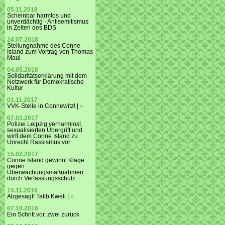
05.11.2018
Scheinbar harmlos und
unverdächtig - Antisemitismus
in Zeiten des BDS
24.07.2018
Stellungnahme des Conne
Island zum Vortrag von Thomas
Maul
04.05.2018
Solidaritätserklärung mit dem
Netzwerk für Demokratische
Kultur
01.11.2017
VVK-Stelle in Connewitz! |
»
07.03.2017
Polizei Leipzig verharmlost
sexualisierten Übergriff und
wirft dem Conne Island zu
Unrecht Rassismus vor
15.02.2017
Conne Island gewinnt Klage
gegen
Überwachungsmaßnahmen
durch Verfassungsschutz
15.11.2016
Abgesagt! Talib Kweli |
»
07.10.2016
Ein Schritt vor, zwei zurück