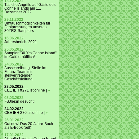
13.12.2022
Tätliche Angriffe auf Gäste des
Conne Islands am 11.
Dezember 2022
29.11.2022
Umtauschmöglichkeiten für
Fehlpressungen unseres
30YRS-Samplers
16.06.2022
Jahresbericht 2021
25.05.2022
Sampler "30 Yrs Conne Island"
im Café erhältlich!
24.05.2022
Ausschreibung: Stelle im
Finanz-Team mit
stellvertretender
Geschäftsleitung
23.05.2022
CEE IEH #271 ist online |
»
03.03.2022
FSJler:in gesucht!
24.02.2022
CEE IEH 270 ist online |
»
26.01.2022
Out now! Das 20-Jahre-Buch
als E-Book (pdf)!
17.01.2022
Aktuelle Lage im Conne Island