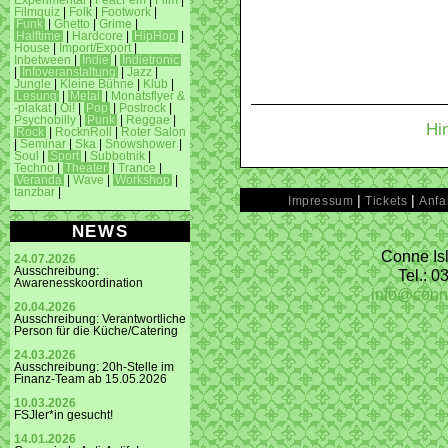
Experimental
|
Feat.Fem
|
Film
|
Filmquiz
|
Folk
|
Footwork
|
Funk
|
Ghetto
|
Grime
|
Halftime
|
Hardcore
|
HipHop
|
House
|
Import/Export
|
Inbetween
|
Indie
|
Indietronic
|
Infoveranstaltung
|
Jazz
|
Jungle
|
Kleine Bühne
|
Klub
|
Lesung
|
Metal
|
Monatsflyer &
-plakat
|
Oi!
|
Pop
|
Postrock
|
Psychobilly
|
Punk
|
Reggae
|
Hi
Rock
|
RocknRoll
|
Roter Salon
|
Seminar
|
Ska
|
Snowshower
|
Soul
|
Sport
|
Subbotnik
|
Techno
|
Theater
|
Trance
|
Veranda
|
Wave
|
Workshop
|
tanzbar
|
|
|
Impressum
Tickets
Anfa
NEWS
Conne Isl
24.07.2026
Ausschreibung:
Tel.: 
Awarenesskoordination
info@conn
20.04.2026
Ausschreibung: Verantwortliche
Person für die Küche/Catering
24.03.2026
Ausschreibung: 20h-Stelle im
Finanz-Team ab 15.05.2026
10.03.2026
FSJler*in gesucht!
14.01.2026