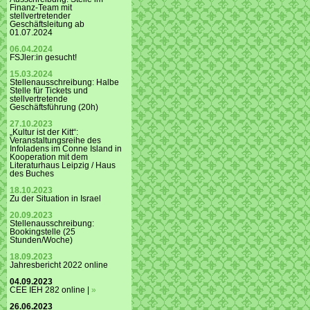
Finanz-Team mit
stellvertretender
Geschäftsleitung ab
01.07.2024
06.04.2024
FSJler:in gesucht!
15.03.2024
Stellenausschreibung: Halbe
Stelle für Tickets und
stellvertretende
Geschäftsführung (20h)
27.10.2023
„Kultur ist der Kitt“:
Veranstaltungsreihe des
Infoladens im Conne Island in
Kooperation mit dem
Literaturhaus Leipzig / Haus
des Buches
18.10.2023
Zu der Situation in Israel
20.09.2023
Stellenausschreibung:
Bookingstelle (25
Stunden/Woche)
18.09.2023
Jahresbericht 2022 online
04.09.2023
CEE IEH 282 online |
»
26.06.2023