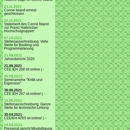
23.11.2021
Conne Island erneut
geschlossen
20.11.2021
Statement des Conne Island
zur Praxis Hallescher
Hochschulgruppen
07.10.2021
Stellenausschreibung: Volle
Stelle für Booking und
Programmplanung
21.09.2021
Jahresbericht 2020
21.09.2021
CEE IEH 268 ist online |
»
30.08.2021
Seminarreihe "Kritik und
Eigensinn"
30.08.2021
CEE IEH 267 ist online! |
»
15.06.2021
Stellenausschreibung: Ganze
Stelle für technische Leitung
30.04.2021
CEEIEH #265 ist online! |
»
29.04.2021
Presserat spricht Missbilligung