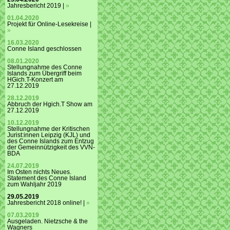
Jahresbericht 2019 |
»
01.04.2020
Projekt für Online-Lesekreise |
»
16.03.2020
Conne Island geschlossen
08.01.2020
Stellungnahme des Conne
Islands zum Übergriff beim
HGich.T-Konzert am
27.12.2019
28.12.2019
Abbruch der Hgich.T Show am
27.12.2019
10.12.2019
Stellungnahme der Kritischen
Jurist:innen Leipzig (KJL) und
des Conne Islands zum Entzug
der Gemeinnützigkeit des VVN-
BDA
24.07.2019
Im Osten nichts Neues.
Statement des Conne Island
zum Wahljahr 2019
29.05.2019
Jahresbericht 2018 online! |
»
07.03.2019
Ausgeladen. Nietzsche & the
Wagners