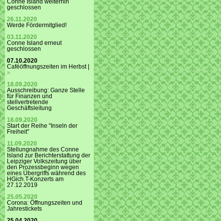
Conne Island weiterhin
geschlossen
26.11.2020
Werde Fördermitglied!
03.11.2020
Conne Island erneut
geschlossen
07.10.2020
Caféöffnungszeiten im Herbst |
»
18.09.2020
Ausschreibung: Ganze Stelle
für Finanzen und
stellvertretende
Geschäftsleitung
18.09.2020
Start der Reihe "Inseln der
Freiheit"
11.09.2020
Stellungnahme des Conne
Island zur Berichterstattung der
Leipziger Volkszeitung über
den Prozessbeginn wegen
eines Übergriffs während des
HGich.T-Konzerts am
27.12.2019
25.05.2020
Corona: Öffnungszeiten und
Jahrestickets
25.04.2020