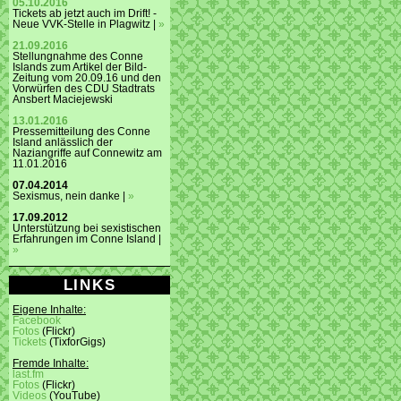
05.10.2016
Tickets ab jetzt auch im Drift! -
Neue VVK-Stelle in Plagwitz |
»
21.09.2016
Stellungnahme des Conne
Islands zum Artikel der Bild-
Zeitung vom 20.09.16 und den
Vorwürfen des CDU Stadtrats
Ansbert Maciejewski
13.01.2016
Pressemitteilung des Conne
Island anlässlich der
Naziangriffe auf Connewitz am
11.01.2016
07.04.2014
Sexismus, nein danke |
»
17.09.2012
Unterstützung bei sexistischen
Erfahrungen im Conne Island |
»
LINKS
Eigene Inhalte:
Facebook
Fotos
(Flickr)
Tickets
(TixforGigs)
Fremde Inhalte:
last.fm
Fotos
(Flickr)
Videos
(YouTube)