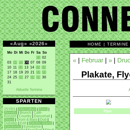
«
Aug
»
«
2026
»
HOME
|
TERMINE
Mo Di Mi Do Fr Sa So 
01
 02 

«
|
Februar
|
»
|
Druc
03 
04
05
06
 07 08 09 

10 11 
12
 13 14 
15
16
Plakate, Fly
17 18 19 20 21 
22
23
24 25 
26
 27 
28
29
 30 

31 
Aktuelle Termine
SPARTEN
25YRS
|
Alternative
|
Bass
|
Flyer
Benefiz
|
Brunch
|
Café-
Konzert
|
Country
|
Dancehall
|
Disco
|
Drum & Bass
|
Dub
|
Dubstep
|
Edit
|
Electric island
|
Electronic
|
Eurodance
|