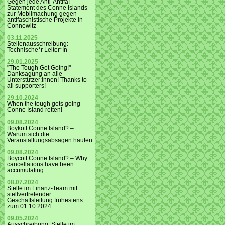
Gegen jede Anti-Antifa!
Statement des Conne Islands
zur Mobilmachung gegen
antifaschistische Projekte in
Connewitz
03.11.2025
Stellenausschreibung:
Technische*r Leiter*In
29.01.2025
"The Tough Get Going!"
Danksagung an alle
Unterstützer:innen! Thanks to
all supporters!
29.10.2024
When the tough gets going –
Conne Island retten!
09.08.2024
Boykott Conne Island? –
Warum sich die
Veranstaltungsabsagen häufen
09.08.2024
Boycott Conne Island? – Why
cancellations have been
accumulating
08.07.2024
Stelle im Finanz-Team mit
stellvertretender
Geschäftsleitung frühestens
zum 01.10.2024
09.05.2024
Ausschreibung: Stelle im