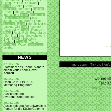
Experimental
|
Feat.Fem
|
Film
|
Filmquiz
|
Folk
|
Footwork
|
Funk
|
Ghetto
|
Grime
|
Halftime
|
Hardcore
|
HipHop
|
House
|
Import/Export
|
Inbetween
|
Indie
|
Indietronic
|
Infoveranstaltung
|
Jazz
|
Jungle
|
Kleine Bühne
|
Klub
|
Lesung
|
Metal
|
Monatsflyer &
-plakat
|
Oi!
|
Pop
|
Postrock
|
Psychobilly
|
Punk
|
Reggae
|
Rock
|
RocknRoll
|
Roter Salon
|
Seminar
|
Ska
|
Snowshower
|
Soul
|
Sport
|
Subbotnik
|
Techno
|
Theater
|
Trance
|
Veranda
|
Wave
|
Workshop
|
Hi
tanzbar
|
NEWS
|
|
07.08.2026
Impressum
Tickets
Anfa
Statement des Conne Island zu
einem Vorfall beim Hexer-
Konzert
Conne Isl
06.08.2026
Open Call: FLINTA-DJ
Tel.: 
Mentoring-Programm
info@conn
24.07.2026
Ausschreibung:
Awarenesskoordination
20.04.2026
Ausschreibung: Verantwortliche
Person für die Küche/Catering