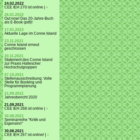
24.02.2022
CEE IEH 270 ist online |
»
26.01.2022
Out now! Das 20-Jahre-Buch
als E-Book (pdf)!
17.01.2022
Aktuelle Lage im Conne Island
23.11.2021
Conne Island erneut
geschlossen
20.11.2021
Statement des Conne Island
zur Praxis Hallescher
Hochschulgruppen
07.10.2021
Stellenausschreibung: Volle
Stelle für Booking und
Programmplanung
21.09.2021
Jahresbericht 2020
21.09.2021
CEE IEH 268 ist online |
»
30.08.2021
Seminarreihe "Kritik und
Eigensinn"
30.08.2021
CEE IEH 267 ist online! |
»