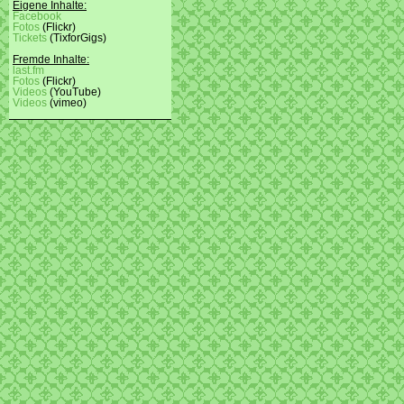
Eigene Inhalte:
Facebook
Fotos
(Flickr)
Tickets
(TixforGigs)
Fremde Inhalte:
last.fm
Fotos
(Flickr)
Videos
(YouTube)
Videos
(vimeo)