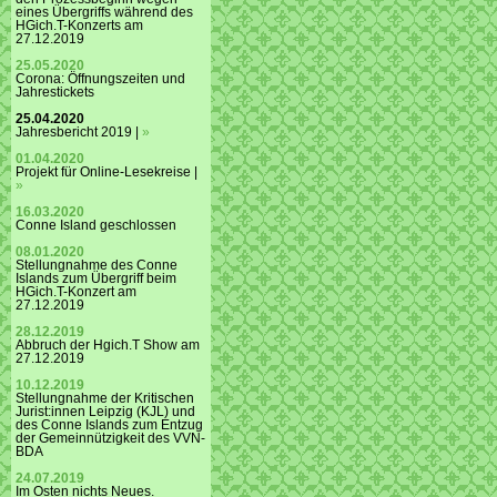
eines Übergriffs während des
HGich.T-Konzerts am
27.12.2019
25.05.2020
Corona: Öffnungszeiten und
Jahrestickets
25.04.2020
Jahresbericht 2019 |
»
01.04.2020
Projekt für Online-Lesekreise |
»
16.03.2020
Conne Island geschlossen
08.01.2020
Stellungnahme des Conne
Islands zum Übergriff beim
HGich.T-Konzert am
27.12.2019
28.12.2019
Abbruch der Hgich.T Show am
27.12.2019
10.12.2019
Stellungnahme der Kritischen
Jurist:innen Leipzig (KJL) und
des Conne Islands zum Entzug
der Gemeinnützigkeit des VVN-
BDA
24.07.2019
Im Osten nichts Neues.