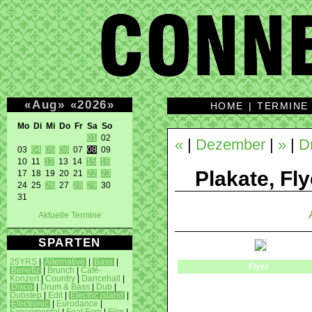
«
Aug
»
«
2026
»
HOME
|
TERMINE
Mo Di Mi Do Fr Sa So 
01
 02 

«
|
Dezember
|
»
|
D
03 
04
05
06
 07 
08
 09 

10 11 
12
 13 14 
15
16
Plakate, Fly
17 18 19 20 21 
22
23
24 25 
26
 27 
28
29
 30 

31 
Aktuelle Termine
SPARTEN
25YRS
|
Alternative
|
Bass
|
Flyer
Benefiz
|
Brunch
|
Café-
Konzert
|
Country
|
Dancehall
|
Disco
|
Drum & Bass
|
Dub
|
Dubstep
|
Edit
|
Electric island
|
Electronic
|
Eurodance
|