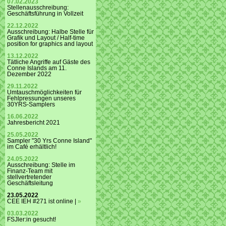
07.02.2023
Stellenausschreibung:
Geschäftsführung in Vollzeit
22.12.2022
Ausschreibung: Halbe Stelle für
Grafik und Layout / Half-time
position for graphics and layout
13.12.2022
Tätliche Angriffe auf Gäste des
Conne Islands am 11.
Dezember 2022
29.11.2022
Umtauschmöglichkeiten für
Fehlpressungen unseres
30YRS-Samplers
16.06.2022
Jahresbericht 2021
25.05.2022
Sampler "30 Yrs Conne Island"
im Café erhältlich!
24.05.2022
Ausschreibung: Stelle im
Finanz-Team mit
stellvertretender
Geschäftsleitung
23.05.2022
CEE IEH #271 ist online |
»
03.03.2022
FSJler:in gesucht!