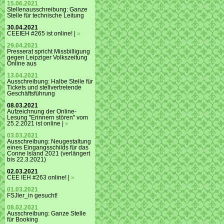
15.06.2021
Stellenausschreibung: Ganze
Stelle für technische Leitung
30.04.2021
CEEIEH #265 ist online! |
»
29.04.2021
Presserat spricht Missbilligung
gegen Leipziger Volkszeitung
Online aus
13.04.2021
Ausschreibung: Halbe Stelle für
Tickets und stellvertretende
Geschäftsführung
08.03.2021
Aufzeichnung der Online-
Lesung "Erinnern stören" vom
25.2.2021 ist online |
»
03.03.2021
Ausschreibung: Neugestaltung
eines Eingangsschilds für das
Conne Island 2021 (verlängert
bis 22.3.2021)
02.03.2021
CEE IEH #263 online! |
»
01.03.2021
FSJler_in gesucht!
08.02.2021
Ausschreibung: Ganze Stelle
für Booking