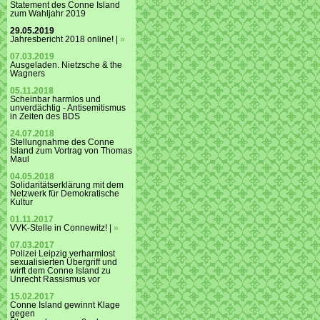
Statement des Conne Island
zum Wahljahr 2019
29.05.2019
Jahresbericht 2018 online! |
»
07.03.2019
Ausgeladen. Nietzsche & the
Wagners
05.11.2018
Scheinbar harmlos und
unverdächtig - Antisemitismus
in Zeiten des BDS
24.07.2018
Stellungnahme des Conne
Island zum Vortrag von Thomas
Maul
04.05.2018
Solidaritätserklärung mit dem
Netzwerk für Demokratische
Kultur
01.11.2017
VVK-Stelle in Connewitz! |
»
07.03.2017
Polizei Leipzig verharmlost
sexualisierten Übergriff und
wirft dem Conne Island zu
Unrecht Rassismus vor
15.02.2017
Conne Island gewinnt Klage
gegen