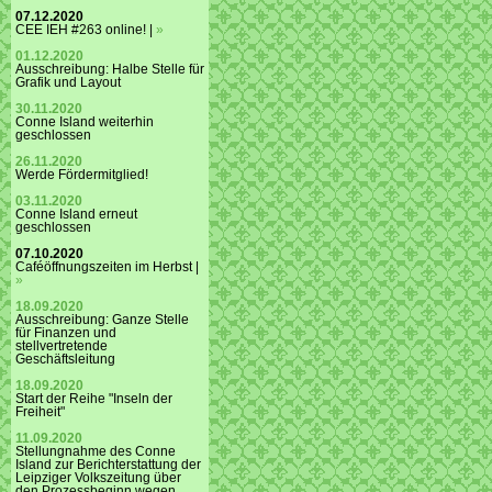
07.12.2020
CEE IEH #263 online! |
»
01.12.2020
Ausschreibung: Halbe Stelle für
Grafik und Layout
30.11.2020
Conne Island weiterhin
geschlossen
26.11.2020
Werde Fördermitglied!
03.11.2020
Conne Island erneut
geschlossen
07.10.2020
Caféöffnungszeiten im Herbst |
»
18.09.2020
Ausschreibung: Ganze Stelle
für Finanzen und
stellvertretende
Geschäftsleitung
18.09.2020
Start der Reihe "Inseln der
Freiheit"
11.09.2020
Stellungnahme des Conne
Island zur Berichterstattung der
Leipziger Volkszeitung über
den Prozessbeginn wegen