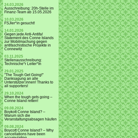
24.03.2026
Ausschreibung: 20h-Stelle im
Finanz-Team ab 15.05.2026
10.03.2026
FSJler*in gesucht!
14.01.2026
Gegen jede Anti-Antifa!
Statement des Conne Islands
zur Mobilmachung gegen
antifaschistische Projekte in
Connewitz
03.11.2025
Stellenausschreibung:
Technische*r Leiter*In
29.01.2025
"The Tough Get Going!"
Danksagung an alle
Unterstützer:innen! Thanks to
all supporters!
29.10.2024
When the tough gets going –
Conne Island retten!
09.08.2024
Boykott Conne Island? –
Warum sich die
Veranstaltungsabsagen häufen
09.08.2024
Boycott Conne Island? – Why
cancellations have been
accumulating