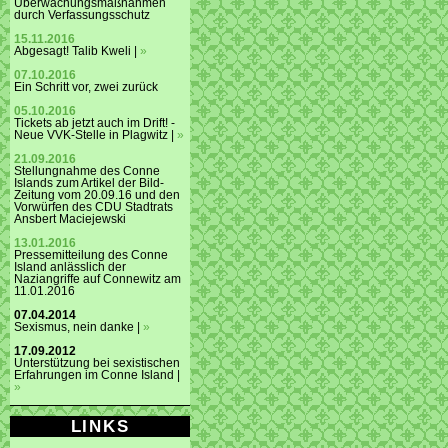
Überwachungsmaßnahmen
durch Verfassungsschutz
15.11.2016
Abgesagt! Talib Kweli |
»
07.10.2016
Ein Schritt vor, zwei zurück
05.10.2016
Tickets ab jetzt auch im Drift! -
Neue VVK-Stelle in Plagwitz |
»
21.09.2016
Stellungnahme des Conne
Islands zum Artikel der Bild-
Zeitung vom 20.09.16 und den
Vorwürfen des CDU Stadtrats
Ansbert Maciejewski
13.01.2016
Pressemitteilung des Conne
Island anlässlich der
Naziangriffe auf Connewitz am
11.01.2016
07.04.2014
Sexismus, nein danke |
»
17.09.2012
Unterstützung bei sexistischen
Erfahrungen im Conne Island |
»
LINKS