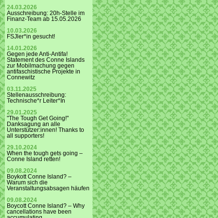
24.03.2026
Ausschreibung: 20h-Stelle im
Finanz-Team ab 15.05.2026
10.03.2026
FSJler*in gesucht!
14.01.2026
Gegen jede Anti-Antifa!
Statement des Conne Islands
zur Mobilmachung gegen
antifaschistische Projekte in
Connewitz
03.11.2025
Stellenausschreibung:
Technische*r Leiter*In
29.01.2025
"The Tough Get Going!"
Danksagung an alle
Unterstützer:innen! Thanks to
all supporters!
29.10.2024
When the tough gets going –
Conne Island retten!
09.08.2024
Boykott Conne Island? –
Warum sich die
Veranstaltungsabsagen häufen
09.08.2024
Boycott Conne Island? – Why
cancellations have been
accumulating