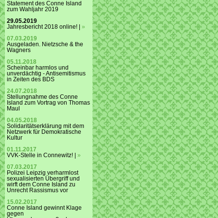
Statement des Conne Island
zum Wahljahr 2019
29.05.2019
Jahresbericht 2018 online! |
»
07.03.2019
Ausgeladen. Nietzsche & the
Wagners
05.11.2018
Scheinbar harmlos und
unverdächtig - Antisemitismus
in Zeiten des BDS
24.07.2018
Stellungnahme des Conne
Island zum Vortrag von Thomas
Maul
04.05.2018
Solidaritätserklärung mit dem
Netzwerk für Demokratische
Kultur
01.11.2017
VVK-Stelle in Connewitz! |
»
07.03.2017
Polizei Leipzig verharmlost
sexualisierten Übergriff und
wirft dem Conne Island zu
Unrecht Rassismus vor
15.02.2017
Conne Island gewinnt Klage
gegen