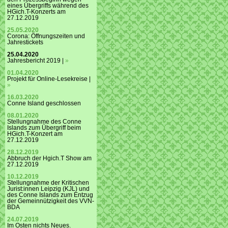
eines Übergriffs während des
HGich.T-Konzerts am
27.12.2019
25.05.2020
Corona: Öffnungszeiten und
Jahrestickets
25.04.2020
Jahresbericht 2019 |
»
01.04.2020
Projekt für Online-Lesekreise |
»
16.03.2020
Conne Island geschlossen
08.01.2020
Stellungnahme des Conne
Islands zum Übergriff beim
HGich.T-Konzert am
27.12.2019
28.12.2019
Abbruch der Hgich.T Show am
27.12.2019
10.12.2019
Stellungnahme der Kritischen
Jurist:innen Leipzig (KJL) und
des Conne Islands zum Entzug
der Gemeinnützigkeit des VVN-
BDA
24.07.2019
Im Osten nichts Neues.