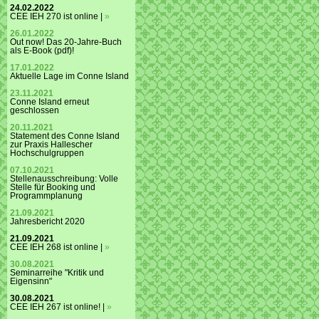
24.02.2022
CEE IEH 270 ist online |
»
26.01.2022
Out now! Das 20-Jahre-Buch
als E-Book (pdf)!
17.01.2022
Aktuelle Lage im Conne Island
23.11.2021
Conne Island erneut
geschlossen
20.11.2021
Statement des Conne Island
zur Praxis Hallescher
Hochschulgruppen
07.10.2021
Stellenausschreibung: Volle
Stelle für Booking und
Programmplanung
21.09.2021
Jahresbericht 2020
21.09.2021
CEE IEH 268 ist online |
»
30.08.2021
Seminarreihe "Kritik und
Eigensinn"
30.08.2021
CEE IEH 267 ist online! |
»