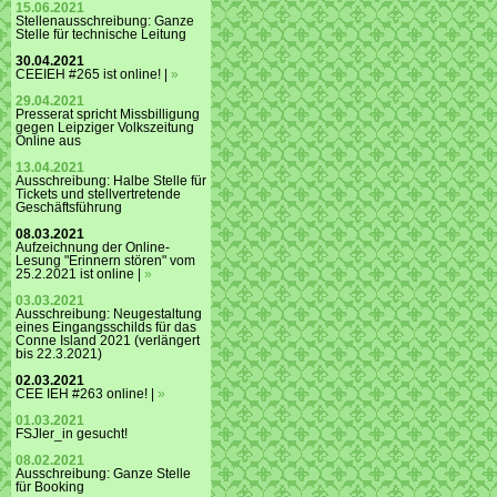
15.06.2021
Stellenausschreibung: Ganze
Stelle für technische Leitung
30.04.2021
CEEIEH #265 ist online! |
»
29.04.2021
Presserat spricht Missbilligung
gegen Leipziger Volkszeitung
Online aus
13.04.2021
Ausschreibung: Halbe Stelle für
Tickets und stellvertretende
Geschäftsführung
08.03.2021
Aufzeichnung der Online-
Lesung "Erinnern stören" vom
25.2.2021 ist online |
»
03.03.2021
Ausschreibung: Neugestaltung
eines Eingangsschilds für das
Conne Island 2021 (verlängert
bis 22.3.2021)
02.03.2021
CEE IEH #263 online! |
»
01.03.2021
FSJler_in gesucht!
08.02.2021
Ausschreibung: Ganze Stelle
für Booking