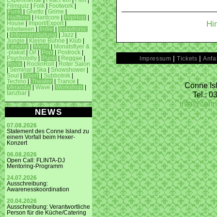
Experimental
|
Feat.Fem
|
Film
|
Filmquiz
|
Folk
|
Footwork
|
Funk
|
Ghetto
|
Grime
|
Halftime
|
Hardcore
|
HipHop
|
Hi
House
|
Import/Export
|
Inbetween
|
Indie
|
Indietronic
|
Infoveranstaltung
|
Jazz
|
Jungle
|
Kleine Bühne
|
Klub
|
Lesung
|
Metal
|
Monatsflyer &
-plakat
|
Oi!
|
Pop
|
Postrock
|
|
|
Psychobilly
|
Punk
|
Reggae
|
Impressum
Tickets
Anfa
Rock
|
RocknRoll
|
Roter Salon
|
Seminar
|
Ska
|
Snowshower
|
Soul
|
Sport
|
Subbotnik
|
Techno
|
Theater
|
Trance
|
Conne Isl
Veranda
|
Wave
|
Workshop
|
Tel.: 
tanzbar
|
info@conn
NEWS
07.08.2026
Statement des Conne Island zu
einem Vorfall beim Hexer-
Konzert
06.08.2026
Open Call: FLINTA-DJ
Mentoring-Programm
24.07.2026
Ausschreibung:
Awarenesskoordination
20.04.2026
Ausschreibung: Verantwortliche
Person für die Küche/Catering