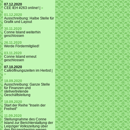
07.12.2020
CEE IEH #263 online! |
»
01.12.2020
Ausschreibung: Halbe Stelle für
Grafik und Layout
30.11.2020
Conne Island weiterhin
geschlossen
26.11.2020
Werde Fördermitglied!
03.11.2020
Conne Island erneut
geschlossen
07.10.2020
Caféöffnungszeiten im Herbst |
»
18.09.2020
Ausschreibung: Ganze Stelle
für Finanzen und
stellvertretende
Geschäftsleitung
18.09.2020
Start der Reihe "Inseln der
Freiheit"
11.09.2020
Stellungnahme des Conne
Island zur Berichterstattung der
Leipziger Volkszeitung über
den Prozessbeginn wegen