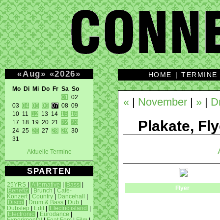
«
Aug
»
«
2026
»
HOME
|
TERMINE
Mo Di Mi Do Fr Sa So 
01
 02 

«
|
November
|
»
|
D
03 
04
05
06
07
 08 09 

10 11 
12
 13 14 
15
16
Plakate, Fly
17 18 19 20 21 
22
23
24 25 
26
 27 
28
29
 30 

31 
Aktuelle Termine
SPARTEN
25YRS
|
Alternative
|
Bass
|
Flyer
Benefiz
|
Brunch
|
Café-
Konzert
|
Country
|
Dancehall
|
Disco
|
Drum & Bass
|
Dub
|
Dubstep
|
Edit
|
Electric island
|
Electronic
|
Eurodance
|