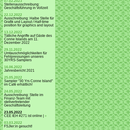
07.02.2023
Stellenausschreibung:
Geschäftsführung in Vollzeit
22.12.2022
Ausschreibung: Halbe Stelle für
Grafik und Layout / Half-time
position for graphics and layout
13.12.2022
Tätliche Angriffe auf Gäste des
Conne Islands am 11.
Dezember 2022
29.11.2022
Umtauschmöglichkeiten für
Fehlpressungen unseres
30YRS-Samplers
16.06.2022
Jahresbericht 2021
25.05.2022
Sampler "30 Yrs Conne Island"
im Café erhältlich!
24.05.2022
Ausschreibung: Stelle im
Finanz-Team mit
stellvertretender
Geschäftsleitung
23.05.2022
CEE IEH #271 ist online |
»
03.03.2022
FSJler:in gesucht!