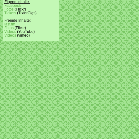
Eigene Inhalte:
Facebook
Fotos
(Flickr)
Tickets
(TixforGigs)
Fremde Inhalte:
last.fm
Fotos
(Flickr)
Videos
(YouTube)
Videos
(vimeo)