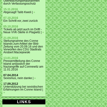
Überwachungsmaßnahmen
durch Verfassungsschutz
15.11.2016
Abgesagt! Talib Kweli |
»
07.10.2016
Ein Schritt vor, zwei zurück
05.10.2016
Tickets ab jetzt auch im Drift! -
Neue VVK-Stelle in Plagwitz |
»
21.09.2016
Stellungnahme des Conne
Islands zum Artikel der Bild-
Zeitung vom 20.09.16 und den
Vorwürfen des CDU Stadtrats
Ansbert Maciejewski
13.01.2016
Pressemitteilung des Conne
Island anlässlich der
Naziangriffe auf Connewitz am
11.01.2016
07.04.2014
Sexismus, nein danke |
»
17.09.2012
Unterstützung bei sexistischen
Erfahrungen im Conne Island |
»
LINKS