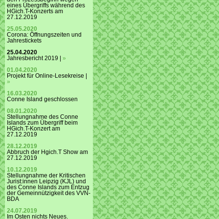
eines Übergriffs während des
HGich.T-Konzerts am
27.12.2019
25.05.2020
Corona: Öffnungszeiten und
Jahrestickets
25.04.2020
Jahresbericht 2019 |
»
01.04.2020
Projekt für Online-Lesekreise |
»
16.03.2020
Conne Island geschlossen
08.01.2020
Stellungnahme des Conne
Islands zum Übergriff beim
HGich.T-Konzert am
27.12.2019
28.12.2019
Abbruch der Hgich.T Show am
27.12.2019
10.12.2019
Stellungnahme der Kritischen
Jurist:innen Leipzig (KJL) und
des Conne Islands zum Entzug
der Gemeinnützigkeit des VVN-
BDA
24.07.2019
Im Osten nichts Neues.