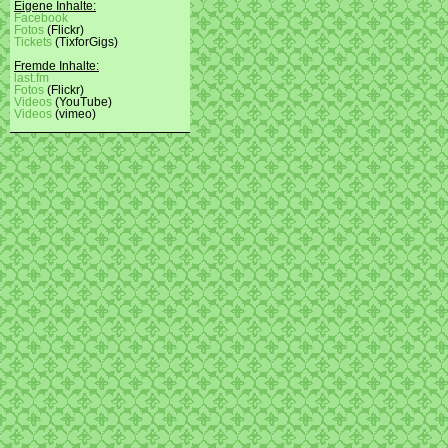
Eigene Inhalte:
Facebook
Fotos
(Flickr)
Tickets
(TixforGigs)
Fremde Inhalte:
last.fm
Fotos
(Flickr)
Videos
(YouTube)
Videos
(vimeo)