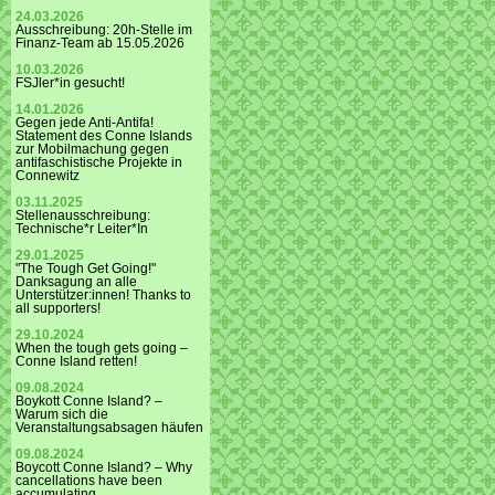
24.03.2026
Ausschreibung: 20h-Stelle im
Finanz-Team ab 15.05.2026
10.03.2026
FSJler*in gesucht!
14.01.2026
Gegen jede Anti-Antifa!
Statement des Conne Islands
zur Mobilmachung gegen
antifaschistische Projekte in
Connewitz
03.11.2025
Stellenausschreibung:
Technische*r Leiter*In
29.01.2025
"The Tough Get Going!"
Danksagung an alle
Unterstützer:innen! Thanks to
all supporters!
29.10.2024
When the tough gets going –
Conne Island retten!
09.08.2024
Boykott Conne Island? –
Warum sich die
Veranstaltungsabsagen häufen
09.08.2024
Boycott Conne Island? – Why
cancellations have been
accumulating