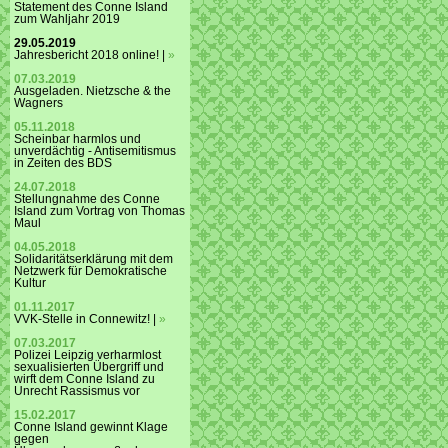
Statement des Conne Island
zum Wahljahr 2019
29.05.2019
Jahresbericht 2018 online! |
»
07.03.2019
Ausgeladen. Nietzsche & the
Wagners
05.11.2018
Scheinbar harmlos und
unverdächtig - Antisemitismus
in Zeiten des BDS
24.07.2018
Stellungnahme des Conne
Island zum Vortrag von Thomas
Maul
04.05.2018
Solidaritätserklärung mit dem
Netzwerk für Demokratische
Kultur
01.11.2017
VVK-Stelle in Connewitz! |
»
07.03.2017
Polizei Leipzig verharmlost
sexualisierten Übergriff und
wirft dem Conne Island zu
Unrecht Rassismus vor
15.02.2017
Conne Island gewinnt Klage
gegen