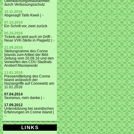
Überwachungsmaßnahmen
durch Verfassungsschutz
15.11.2016
Abgesagt! Talib Kweli |
»
07.10.2016
Ein Schritt vor, zwei zurück
05.10.2016
Tickets ab jetzt auch im Drift! -
Neue VVK-Stelle in Plagwitz |
»
21.09.2016
Stellungnahme des Conne
Islands zum Artikel der Bild-
Zeitung vom 20.09.16 und den
Vorwürfen des CDU Stadtrats
Ansbert Maciejewski
13.01.2016
Pressemitteilung des Conne
Island anlässlich der
Naziangriffe auf Connewitz am
11.01.2016
07.04.2014
Sexismus, nein danke |
»
17.09.2012
Unterstützung bei sexistischen
Erfahrungen im Conne Island |
»
LINKS