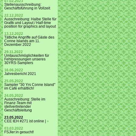
07.02.2023
Stellenausschreibung:
Geschäftsführung in Vollzeit
22.12.2022
Ausschreibung: Halbe Stelle für
Grafik und Layout / Half-time
position for graphics and layout
13.12.2022
Tätliche Angriffe auf Gäste des
Conne Islands am 11.
Dezember 2022
29.11.2022
Umtauschmöglichkeiten für
Fehlpressungen unseres
30YRS-Samplers
16.06.2022
Jahresbericht 2021
25.05.2022
Sampler "30 Yrs Conne Island"
im Café erhältlich!
24.05.2022
Ausschreibung: Stelle im
Finanz-Team mit
stellvertretender
Geschäftsleitung
23.05.2022
CEE IEH #271 ist online |
»
03.03.2022
FSJler:in gesucht!