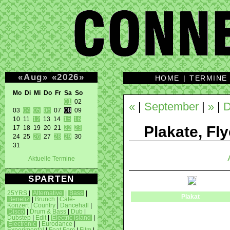
«
Aug
»
«
2026
»
HOME
|
TERMINE
Mo Di Mi Do Fr Sa So 
01
 02 

«
|
September
|
»
|
D
03 
04
05
06
 07 
08
 09 

10 11 
12
 13 14 
15
16
Plakate, Fly
17 18 19 20 21 
22
23
24 25 
26
 27 
28
29
 30 

31 
Aktuelle Termine
SPARTEN
25YRS
|
Alternative
|
Bass
|
Plakat
Benefiz
|
Brunch
|
Café-
Konzert
|
Country
|
Dancehall
|
Disco
|
Drum & Bass
|
Dub
|
Dubstep
|
Edit
|
Electric island
|
Electronic
|
Eurodance
|