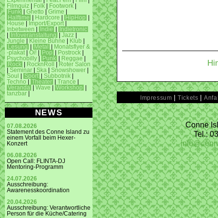
Experimental
|
Feat.Fem
|
Film
|
Filmquiz
|
Folk
|
Footwork
|
Funk
|
Ghetto
|
Grime
|
Halftime
|
Hardcore
|
HipHop
|
House
|
Import/Export
|
Inbetween
|
Indie
|
Indietronic
|
Infoveranstaltung
|
Jazz
|
Jungle
|
Kleine Bühne
|
Klub
|
Lesung
|
Metal
|
Monatsflyer &
-plakat
|
Oi!
|
Pop
|
Postrock
|
Psychobilly
|
Punk
|
Reggae
|
Hi
Rock
|
RocknRoll
|
Roter Salon
|
Seminar
|
Ska
|
Snowshower
|
Soul
|
Sport
|
Subbotnik
|
Techno
|
Theater
|
Trance
|
Veranda
|
Wave
|
Workshop
|
tanzbar
|
|
|
Impressum
Tickets
Anfa
NEWS
Conne Isl
07.08.2026
Statement des Conne Island zu
Tel.: 
einem Vorfall beim Hexer-
info@conn
Konzert
06.08.2026
Open Call: FLINTA-DJ
Mentoring-Programm
24.07.2026
Ausschreibung:
Awarenesskoordination
20.04.2026
Ausschreibung: Verantwortliche
Person für die Küche/Catering