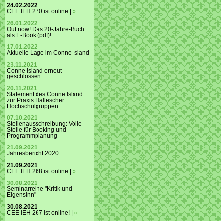
24.02.2022
CEE IEH 270 ist online |
»
26.01.2022
Out now! Das 20-Jahre-Buch
als E-Book (pdf)!
17.01.2022
Aktuelle Lage im Conne Island
23.11.2021
Conne Island erneut
geschlossen
20.11.2021
Statement des Conne Island
zur Praxis Hallescher
Hochschulgruppen
07.10.2021
Stellenausschreibung: Volle
Stelle für Booking und
Programmplanung
21.09.2021
Jahresbericht 2020
21.09.2021
CEE IEH 268 ist online |
»
30.08.2021
Seminarreihe "Kritik und
Eigensinn"
30.08.2021
CEE IEH 267 ist online! |
»