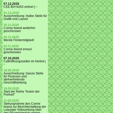
07.12.2020
CEE IEH #263 online! |
»
01.12.2020
Ausschreibung: Halbe Stelle für
Grafik und Layout
30.11.2020
Conne Island weiterhin
geschlossen
26.11.2020
Werde Fördermitglied!
03.11.2020
Conne Island erneut
geschlossen
07.10.2020
Caféöffnungszeiten im Herbst |
»
18.09.2020
Ausschreibung: Ganze Stelle
für Finanzen und
stellvertretende
Geschäftsleitung
18.09.2020
Start der Reihe "Inseln der
Freiheit"
11.09.2020
Stellungnahme des Conne
Island zur Berichterstattung der
Leipziger Volkszeitung über
den Prozessbeginn wegen