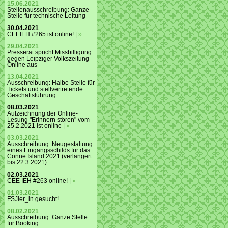
15.06.2021
Stellenausschreibung: Ganze
Stelle für technische Leitung
30.04.2021
CEEIEH #265 ist online! |
»
29.04.2021
Presserat spricht Missbilligung
gegen Leipziger Volkszeitung
Online aus
13.04.2021
Ausschreibung: Halbe Stelle für
Tickets und stellvertretende
Geschäftsführung
08.03.2021
Aufzeichnung der Online-
Lesung "Erinnern stören" vom
25.2.2021 ist online |
»
03.03.2021
Ausschreibung: Neugestaltung
eines Eingangsschilds für das
Conne Island 2021 (verlängert
bis 22.3.2021)
02.03.2021
CEE IEH #263 online! |
»
01.03.2021
FSJler_in gesucht!
08.02.2021
Ausschreibung: Ganze Stelle
für Booking