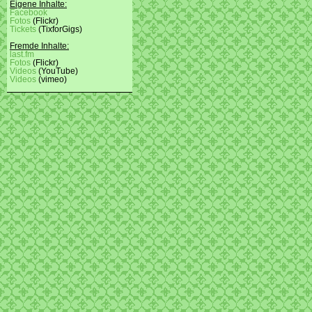
Eigene Inhalte:
Facebook
Fotos
(Flickr)
Tickets
(TixforGigs)
Fremde Inhalte:
last.fm
Fotos
(Flickr)
Videos
(YouTube)
Videos
(vimeo)