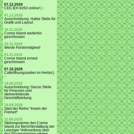
07.12.2020
CEE IEH #263 online! |
»
01.12.2020
Ausschreibung: Halbe Stelle für
Grafik und Layout
30.11.2020
Conne Island weiterhin
geschlossen
26.11.2020
Werde Fördermitglied!
03.11.2020
Conne Island erneut
geschlossen
07.10.2020
Caféöffnungszeiten im Herbst |
»
18.09.2020
Ausschreibung: Ganze Stelle
für Finanzen und
stellvertretende
Geschäftsleitung
18.09.2020
Start der Reihe "Inseln der
Freiheit"
11.09.2020
Stellungnahme des Conne
Island zur Berichterstattung der
Leipziger Volkszeitung über
den Prozessbeginn wegen