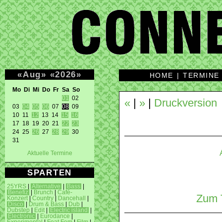
«
Aug
»
«
2026
»
HOME
|
TERMINE
Mo Di Mi Do Fr Sa So 
01
 02 

«
|
»
|
Druckversion
03 
04
05
06
 07 
08
 09 

10 11 
12
 13 14 
15
16
17 18 19 20 21 
22
23
24 25 
26
 27 
28
29
 30 

31 
Aktuelle Termine
SPARTEN
25YRS
|
Alternative
|
Bass
|
Benefiz
|
Brunch
|
Café-
Zum T
Konzert
|
Country
|
Dancehall
|
Disco
|
Drum & Bass
|
Dub
|
Dubstep
|
Edit
|
Electric island
|
Electronic
|
Eurodance
|