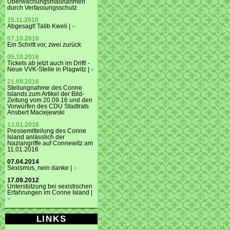
Überwachungsmaßnahmen
durch Verfassungsschutz
15.11.2016
Abgesagt! Talib Kweli |
»
07.10.2016
Ein Schritt vor, zwei zurück
05.10.2016
Tickets ab jetzt auch im Drift! -
Neue VVK-Stelle in Plagwitz |
»
21.09.2016
Stellungnahme des Conne
Islands zum Artikel der Bild-
Zeitung vom 20.09.16 und den
Vorwürfen des CDU Stadtrats
Ansbert Maciejewski
13.01.2016
Pressemitteilung des Conne
Island anlässlich der
Naziangriffe auf Connewitz am
11.01.2016
07.04.2014
Sexismus, nein danke |
»
17.09.2012
Unterstützung bei sexistischen
Erfahrungen im Conne Island |
»
LINKS