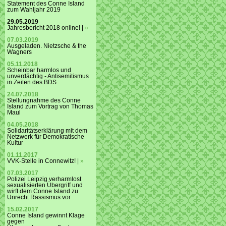
Statement des Conne Island
zum Wahljahr 2019
29.05.2019
Jahresbericht 2018 online! |
»
07.03.2019
Ausgeladen. Nietzsche & the
Wagners
05.11.2018
Scheinbar harmlos und
unverdächtig - Antisemitismus
in Zeiten des BDS
24.07.2018
Stellungnahme des Conne
Island zum Vortrag von Thomas
Maul
04.05.2018
Solidaritätserklärung mit dem
Netzwerk für Demokratische
Kultur
01.11.2017
VVK-Stelle in Connewitz! |
»
07.03.2017
Polizei Leipzig verharmlost
sexualisierten Übergriff und
wirft dem Conne Island zu
Unrecht Rassismus vor
15.02.2017
Conne Island gewinnt Klage
gegen