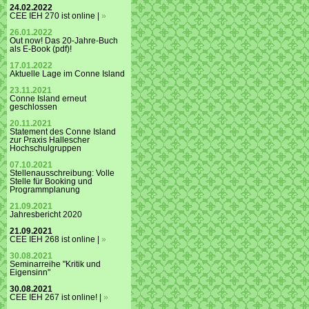
24.02.2022
CEE IEH 270 ist online |
»
26.01.2022
Out now! Das 20-Jahre-Buch
als E-Book (pdf)!
17.01.2022
Aktuelle Lage im Conne Island
23.11.2021
Conne Island erneut
geschlossen
20.11.2021
Statement des Conne Island
zur Praxis Hallescher
Hochschulgruppen
07.10.2021
Stellenausschreibung: Volle
Stelle für Booking und
Programmplanung
21.09.2021
Jahresbericht 2020
21.09.2021
CEE IEH 268 ist online |
»
30.08.2021
Seminarreihe "Kritik und
Eigensinn"
30.08.2021
CEE IEH 267 ist online! |
»