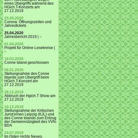
eines Übergriffs während des
HGich.T-Konzerts am
27.12.2019
25.05.2020
Corona: Öffnungszeiten und
Jahrestickets
25.04.2020
Jahresbericht 2019 |
»
01.04.2020
Projekt für Online-Lesekreise |
»
16.03.2020
Conne Island geschlossen
08.01.2020
Stellungnahme des Conne
Islands zum Übergriff beim
HGich.T-Konzert am
27.12.2019
28.12.2019
Abbruch der Hgich.T Show am
27.12.2019
10.12.2019
Stellungnahme der Kritischen
Jurist:innen Leipzig (KJL) und
des Conne Islands zum Entzug
der Gemeinnützigkeit des VVN-
BDA
24.07.2019
Im Osten nichts Neues.