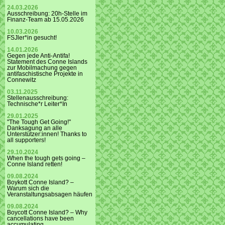
24.03.2026
Ausschreibung: 20h-Stelle im
Finanz-Team ab 15.05.2026
10.03.2026
FSJler*in gesucht!
14.01.2026
Gegen jede Anti-Antifa!
Statement des Conne Islands
zur Mobilmachung gegen
antifaschistische Projekte in
Connewitz
03.11.2025
Stellenausschreibung:
Technische*r Leiter*In
29.01.2025
"The Tough Get Going!"
Danksagung an alle
Unterstützer:innen! Thanks to
all supporters!
29.10.2024
When the tough gets going –
Conne Island retten!
09.08.2024
Boykott Conne Island? –
Warum sich die
Veranstaltungsabsagen häufen
09.08.2024
Boycott Conne Island? – Why
cancellations have been
accumulating