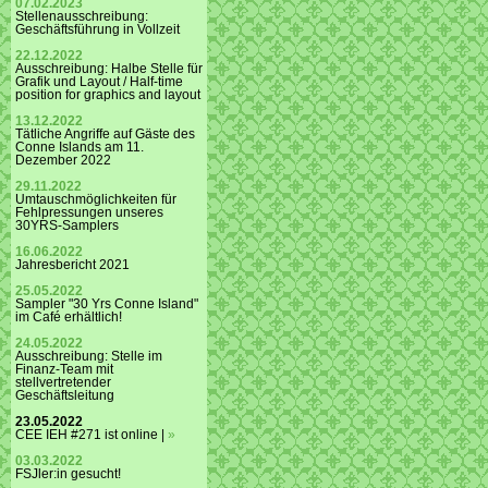
07.02.2023
Stellenausschreibung:
Geschäftsführung in Vollzeit
22.12.2022
Ausschreibung: Halbe Stelle für
Grafik und Layout / Half-time
position for graphics and layout
13.12.2022
Tätliche Angriffe auf Gäste des
Conne Islands am 11.
Dezember 2022
29.11.2022
Umtauschmöglichkeiten für
Fehlpressungen unseres
30YRS-Samplers
16.06.2022
Jahresbericht 2021
25.05.2022
Sampler "30 Yrs Conne Island"
im Café erhältlich!
24.05.2022
Ausschreibung: Stelle im
Finanz-Team mit
stellvertretender
Geschäftsleitung
23.05.2022
CEE IEH #271 ist online |
»
03.03.2022
FSJler:in gesucht!