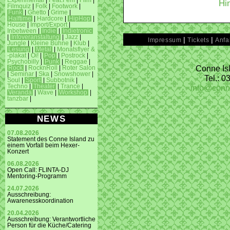
Experimental
|
Feat.Fem
|
Film
|
Hi
Filmquiz
|
Folk
|
Footwork
|
Funk
|
Ghetto
|
Grime
|
Halftime
|
Hardcore
|
HipHop
|
House
|
Import/Export
|
Inbetween
|
Indie
|
Indietronic
|
Infoveranstaltung
|
Jazz
|
|
|
Impressum
Tickets
Anfa
Jungle
|
Kleine Bühne
|
Klub
|
Lesung
|
Metal
|
Monatsflyer &
-plakat
|
Oi!
|
Pop
|
Postrock
|
Psychobilly
|
Punk
|
Reggae
|
Conne Isl
Rock
|
RocknRoll
|
Roter Salon
|
Seminar
|
Ska
|
Snowshower
|
Tel.: 
Soul
|
Sport
|
Subbotnik
|
info@conn
Techno
|
Theater
|
Trance
|
Veranda
|
Wave
|
Workshop
|
tanzbar
|
NEWS
07.08.2026
Statement des Conne Island zu
einem Vorfall beim Hexer-
Konzert
06.08.2026
Open Call: FLINTA-DJ
Mentoring-Programm
24.07.2026
Ausschreibung:
Awarenesskoordination
20.04.2026
Ausschreibung: Verantwortliche
Person für die Küche/Catering