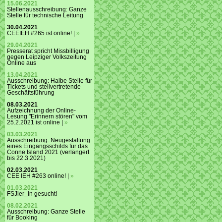
15.06.2021
Stellenausschreibung: Ganze
Stelle für technische Leitung
30.04.2021
CEEIEH #265 ist online! |
»
29.04.2021
Presserat spricht Missbilligung
gegen Leipziger Volkszeitung
Online aus
13.04.2021
Ausschreibung: Halbe Stelle für
Tickets und stellvertretende
Geschäftsführung
08.03.2021
Aufzeichnung der Online-
Lesung "Erinnern stören" vom
25.2.2021 ist online |
»
03.03.2021
Ausschreibung: Neugestaltung
eines Eingangsschilds für das
Conne Island 2021 (verlängert
bis 22.3.2021)
02.03.2021
CEE IEH #263 online! |
»
01.03.2021
FSJler_in gesucht!
08.02.2021
Ausschreibung: Ganze Stelle
für Booking