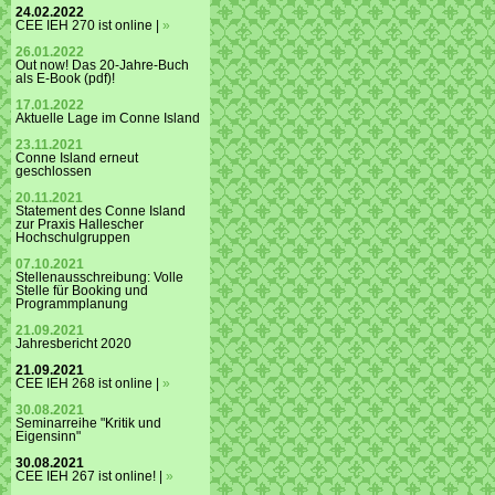
24.02.2022
CEE IEH 270 ist online |
»
26.01.2022
Out now! Das 20-Jahre-Buch
als E-Book (pdf)!
17.01.2022
Aktuelle Lage im Conne Island
23.11.2021
Conne Island erneut
geschlossen
20.11.2021
Statement des Conne Island
zur Praxis Hallescher
Hochschulgruppen
07.10.2021
Stellenausschreibung: Volle
Stelle für Booking und
Programmplanung
21.09.2021
Jahresbericht 2020
21.09.2021
CEE IEH 268 ist online |
»
30.08.2021
Seminarreihe "Kritik und
Eigensinn"
30.08.2021
CEE IEH 267 ist online! |
»