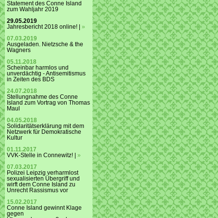
Statement des Conne Island
zum Wahljahr 2019
29.05.2019
Jahresbericht 2018 online! |
»
07.03.2019
Ausgeladen. Nietzsche & the
Wagners
05.11.2018
Scheinbar harmlos und
unverdächtig - Antisemitismus
in Zeiten des BDS
24.07.2018
Stellungnahme des Conne
Island zum Vortrag von Thomas
Maul
04.05.2018
Solidaritätserklärung mit dem
Netzwerk für Demokratische
Kultur
01.11.2017
VVK-Stelle in Connewitz! |
»
07.03.2017
Polizei Leipzig verharmlost
sexualisierten Übergriff und
wirft dem Conne Island zu
Unrecht Rassismus vor
15.02.2017
Conne Island gewinnt Klage
gegen