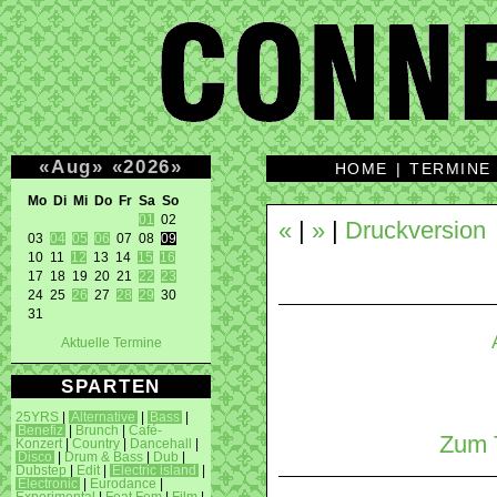
«
Aug
»
«
2026
»
HOME
|
TERMINE
Mo Di Mi Do Fr Sa So 
01
 02 

«
|
»
|
Druckversion
03 
04
05
06
 07 08 
09
10 11 
12
 13 14 
15
16
17 18 19 20 21 
22
23
24 25 
26
 27 
28
29
 30 

31 
Aktuelle Termine
SPARTEN
25YRS
|
Alternative
|
Bass
|
Benefiz
|
Brunch
|
Café-
Zum T
Konzert
|
Country
|
Dancehall
|
Disco
|
Drum & Bass
|
Dub
|
Dubstep
|
Edit
|
Electric island
|
Electronic
|
Eurodance
|