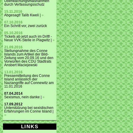
Überwachungsmaßnahmen
durch Verfassungsschutz
15.11.2016
Abgesagt! Talib Kweli |
»
07.10.2016
Ein Schritt vor, zwei zurück
05.10.2016
Tickets ab jetzt auch im Drift! -
Neue VVK-Stelle in Plagwitz |
»
21.09.2016
Stellungnahme des Conne
Islands zum Artikel der Bild-
Zeitung vom 20.09.16 und den
Vorwürfen des CDU Stadtrats
Ansbert Maciejewski
13.01.2016
Pressemitteilung des Conne
Island anlässlich der
Naziangriffe auf Connewitz am
11.01.2016
07.04.2014
Sexismus, nein danke |
»
17.09.2012
Unterstützung bei sexistischen
Erfahrungen im Conne Island |
»
LINKS