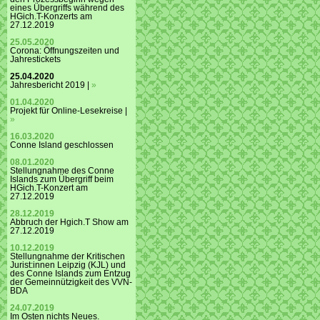
eines Übergriffs während des
HGich.T-Konzerts am
27.12.2019
25.05.2020
Corona: Öffnungszeiten und
Jahrestickets
25.04.2020
Jahresbericht 2019 |
»
01.04.2020
Projekt für Online-Lesekreise |
»
16.03.2020
Conne Island geschlossen
08.01.2020
Stellungnahme des Conne
Islands zum Übergriff beim
HGich.T-Konzert am
27.12.2019
28.12.2019
Abbruch der Hgich.T Show am
27.12.2019
10.12.2019
Stellungnahme der Kritischen
Jurist:innen Leipzig (KJL) und
des Conne Islands zum Entzug
der Gemeinnützigkeit des VVN-
BDA
24.07.2019
Im Osten nichts Neues.