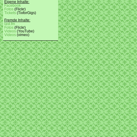
Eigene Inhalte:
Facebook
Fotos
(Flickr)
Tickets
(TixforGigs)
Fremde Inhalte:
last.fm
Fotos
(Flickr)
Videos
(YouTube)
Videos
(vimeo)