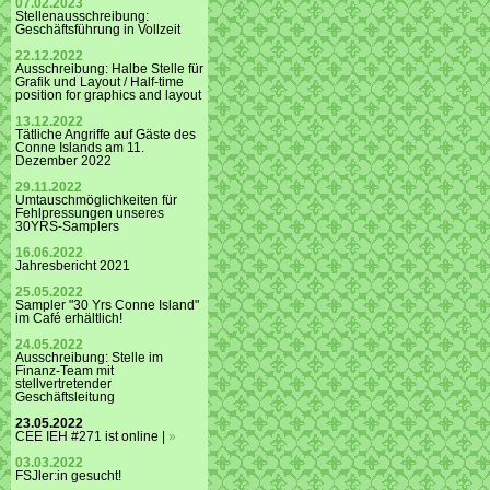
07.02.2023
Stellenausschreibung:
Geschäftsführung in Vollzeit
22.12.2022
Ausschreibung: Halbe Stelle für
Grafik und Layout / Half-time
position for graphics and layout
13.12.2022
Tätliche Angriffe auf Gäste des
Conne Islands am 11.
Dezember 2022
29.11.2022
Umtauschmöglichkeiten für
Fehlpressungen unseres
30YRS-Samplers
16.06.2022
Jahresbericht 2021
25.05.2022
Sampler "30 Yrs Conne Island"
im Café erhältlich!
24.05.2022
Ausschreibung: Stelle im
Finanz-Team mit
stellvertretender
Geschäftsleitung
23.05.2022
CEE IEH #271 ist online |
»
03.03.2022
FSJler:in gesucht!