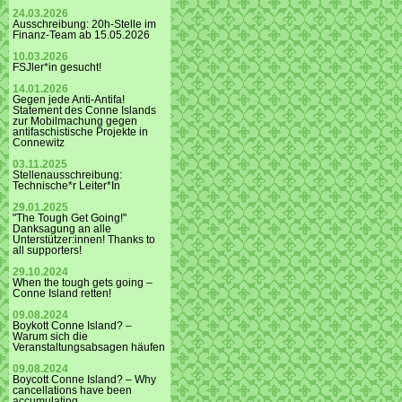
24.03.2026
Ausschreibung: 20h-Stelle im
Finanz-Team ab 15.05.2026
10.03.2026
FSJler*in gesucht!
14.01.2026
Gegen jede Anti-Antifa!
Statement des Conne Islands
zur Mobilmachung gegen
antifaschistische Projekte in
Connewitz
03.11.2025
Stellenausschreibung:
Technische*r Leiter*In
29.01.2025
"The Tough Get Going!"
Danksagung an alle
Unterstützer:innen! Thanks to
all supporters!
29.10.2024
When the tough gets going –
Conne Island retten!
09.08.2024
Boykott Conne Island? –
Warum sich die
Veranstaltungsabsagen häufen
09.08.2024
Boycott Conne Island? – Why
cancellations have been
accumulating