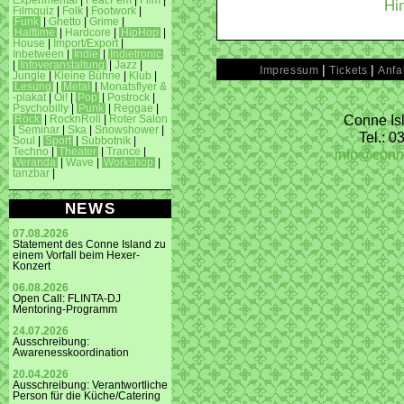
Experimental
|
Feat.Fem
|
Film
|
Hi
Filmquiz
|
Folk
|
Footwork
|
Funk
|
Ghetto
|
Grime
|
Halftime
|
Hardcore
|
HipHop
|
House
|
Import/Export
|
Inbetween
|
Indie
|
Indietronic
|
Infoveranstaltung
|
Jazz
|
|
|
Impressum
Tickets
Anfa
Jungle
|
Kleine Bühne
|
Klub
|
Lesung
|
Metal
|
Monatsflyer &
-plakat
|
Oi!
|
Pop
|
Postrock
|
Psychobilly
|
Punk
|
Reggae
|
Conne Isl
Rock
|
RocknRoll
|
Roter Salon
|
Seminar
|
Ska
|
Snowshower
|
Tel.: 
Soul
|
Sport
|
Subbotnik
|
info@conn
Techno
|
Theater
|
Trance
|
Veranda
|
Wave
|
Workshop
|
tanzbar
|
NEWS
07.08.2026
Statement des Conne Island zu
einem Vorfall beim Hexer-
Konzert
06.08.2026
Open Call: FLINTA-DJ
Mentoring-Programm
24.07.2026
Ausschreibung:
Awarenesskoordination
20.04.2026
Ausschreibung: Verantwortliche
Person für die Küche/Catering