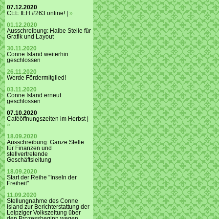
07.12.2020
CEE IEH #263 online! |
»
01.12.2020
Ausschreibung: Halbe Stelle für
Grafik und Layout
30.11.2020
Conne Island weiterhin
geschlossen
26.11.2020
Werde Fördermitglied!
03.11.2020
Conne Island erneut
geschlossen
07.10.2020
Caféöffnungszeiten im Herbst |
»
18.09.2020
Ausschreibung: Ganze Stelle
für Finanzen und
stellvertretende
Geschäftsleitung
18.09.2020
Start der Reihe "Inseln der
Freiheit"
11.09.2020
Stellungnahme des Conne
Island zur Berichterstattung der
Leipziger Volkszeitung über
den Prozessbeginn wegen