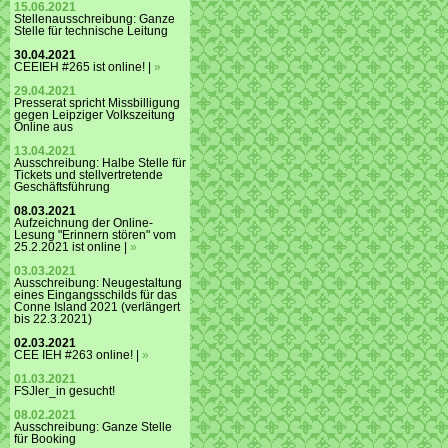
15.06.2021
Stellenausschreibung: Ganze
Stelle für technische Leitung
30.04.2021
CEEIEH #265 ist online! |
»
29.04.2021
Presserat spricht Missbilligung
gegen Leipziger Volkszeitung
Online aus
13.04.2021
Ausschreibung: Halbe Stelle für
Tickets und stellvertretende
Geschäftsführung
08.03.2021
Aufzeichnung der Online-
Lesung "Erinnern stören" vom
25.2.2021 ist online |
»
03.03.2021
Ausschreibung: Neugestaltung
eines Eingangsschilds für das
Conne Island 2021 (verlängert
bis 22.3.2021)
02.03.2021
CEE IEH #263 online! |
»
01.03.2021
FSJler_in gesucht!
08.02.2021
Ausschreibung: Ganze Stelle
für Booking