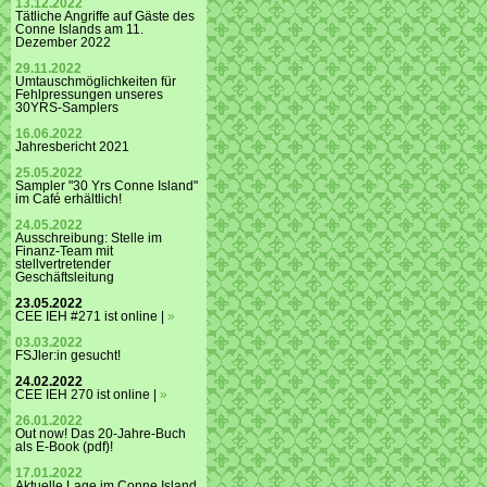
13.12.2022
Tätliche Angriffe auf Gäste des
Conne Islands am 11.
Dezember 2022
29.11.2022
Umtauschmöglichkeiten für
Fehlpressungen unseres
30YRS-Samplers
16.06.2022
Jahresbericht 2021
25.05.2022
Sampler "30 Yrs Conne Island"
im Café erhältlich!
24.05.2022
Ausschreibung: Stelle im
Finanz-Team mit
stellvertretender
Geschäftsleitung
23.05.2022
CEE IEH #271 ist online |
»
03.03.2022
FSJler:in gesucht!
24.02.2022
CEE IEH 270 ist online |
»
26.01.2022
Out now! Das 20-Jahre-Buch
als E-Book (pdf)!
17.01.2022
Aktuelle Lage im Conne Island