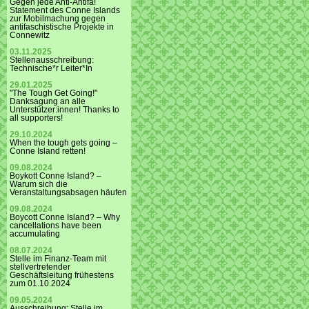
Gegen jede Anti-Antifa!
Statement des Conne Islands
zur Mobilmachung gegen
antifaschistische Projekte in
Connewitz
03.11.2025
Stellenausschreibung:
Technische*r Leiter*In
29.01.2025
"The Tough Get Going!"
Danksagung an alle
Unterstützer:innen! Thanks to
all supporters!
29.10.2024
When the tough gets going –
Conne Island retten!
09.08.2024
Boykott Conne Island? –
Warum sich die
Veranstaltungsabsagen häufen
09.08.2024
Boycott Conne Island? – Why
cancellations have been
accumulating
08.07.2024
Stelle im Finanz-Team mit
stellvertretender
Geschäftsleitung frühestens
zum 01.10.2024
09.05.2024
Ausschreibung: Stelle im