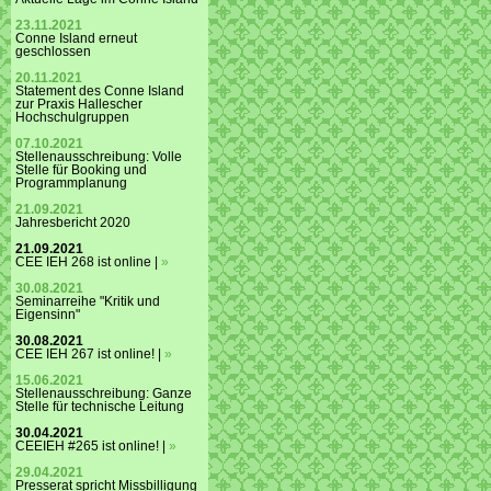
23.11.2021
Conne Island erneut
geschlossen
20.11.2021
Statement des Conne Island
zur Praxis Hallescher
Hochschulgruppen
07.10.2021
Stellenausschreibung: Volle
Stelle für Booking und
Programmplanung
21.09.2021
Jahresbericht 2020
21.09.2021
CEE IEH 268 ist online |
»
30.08.2021
Seminarreihe "Kritik und
Eigensinn"
30.08.2021
CEE IEH 267 ist online! |
»
15.06.2021
Stellenausschreibung: Ganze
Stelle für technische Leitung
30.04.2021
CEEIEH #265 ist online! |
»
29.04.2021
Presserat spricht Missbilligung