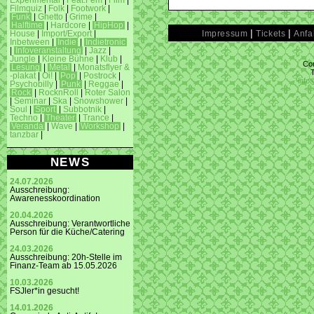
Experimental
|
Feat.Fem
|
Film
|
Filmquiz
|
Folk
|
Footwork
|
Funk
|
Ghetto
|
Grime
|
Halftime
|
Hardcore
|
HipHop
|
|
|
Impressum
Tickets
Anfa
House
|
Import/Export
|
Inbetween
|
Indie
|
Indietronic
|
Infoveranstaltung
|
Jazz
|
Jungle
|
Kleine Bühne
|
Klub
|
Con
Lesung
|
Metal
|
Monatsflyer &
-plakat
|
Oi!
|
Pop
|
Postrock
|
info
Psychobilly
|
Punk
|
Reggae
|
Rock
|
RocknRoll
|
Roter Salon
|
Seminar
|
Ska
|
Snowshower
|
Soul
|
Sport
|
Subbotnik
|
Techno
|
Theater
|
Trance
|
Veranda
|
Wave
|
Workshop
|
tanzbar
|
NEWS
24.07.2026
Ausschreibung:
Awarenesskoordination
20.04.2026
Ausschreibung: Verantwortliche
Person für die Küche/Catering
24.03.2026
Ausschreibung: 20h-Stelle im
Finanz-Team ab 15.05.2026
10.03.2026
FSJler*in gesucht!
14.01.2026