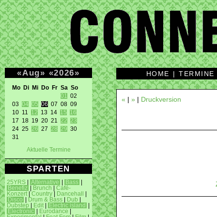
«
Aug
»
«
2026
»
HOME
|
TERMINE
Mo Di Mi Do Fr Sa So 
01
 02 

«
|
»
|
Druckversion
03 
04
05
06
 07 08 09 

10 11 
12
 13 14 
15
16
17 18 19 20 21 
22
23
24 25 
26
 27 
28
29
 30 

31 
Aktuelle Termine
SPARTEN
25YRS
|
Alternative
|
Bass
|
Benefiz
|
Brunch
|
Café-
Konzert
|
Country
|
Dancehall
|
Disco
|
Drum & Bass
|
Dub
|
Dubstep
|
Edit
|
Electric island
|
Electronic
|
Eurodance
|