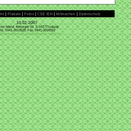
|
|
|
|
|
hrt
Plakate
Fotos
CEE IEH
Mitmachen
Datenschutz
10.02.2007
ne Island, Koburger Str. 3, 04277 Leipzig
Tel.: 0341-3013028, Fax: 0341-3026503
@conne-island.de
,
tickets@conne-island.de