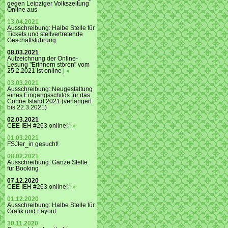
gegen Leipziger Volkszeitung
Online aus
13.04.2021
Ausschreibung: Halbe Stelle für
Tickets und stellvertretende
Geschäftsführung
08.03.2021
Aufzeichnung der Online-
Lesung "Erinnern stören" vom
25.2.2021 ist online |
»
03.03.2021
Ausschreibung: Neugestaltung
eines Eingangsschilds für das
Conne Island 2021 (verlängert
bis 22.3.2021)
02.03.2021
CEE IEH #263 online! |
»
01.03.2021
FSJler_in gesucht!
08.02.2021
Ausschreibung: Ganze Stelle
für Booking
07.12.2020
CEE IEH #263 online! |
»
01.12.2020
Ausschreibung: Halbe Stelle für
Grafik und Layout
30.11.2020