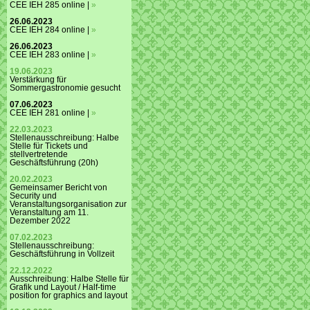
CEE IEH 285 online |
»
26.06.2023
CEE IEH 284 online |
»
26.06.2023
CEE IEH 283 online |
»
19.06.2023
Verstärkung für
Sommergastronomie gesucht
07.06.2023
CEE IEH 281 online |
»
22.03.2023
Stellenausschreibung: Halbe
Stelle für Tickets und
stellvertretende
Geschäftsführung (20h)
20.02.2023
Gemeinsamer Bericht von
Security und
Veranstaltungsorganisation zur
Veranstaltung am 11.
Dezember 2022
07.02.2023
Stellenausschreibung:
Geschäftsführung in Vollzeit
22.12.2022
Ausschreibung: Halbe Stelle für
Grafik und Layout / Half-time
position for graphics and layout