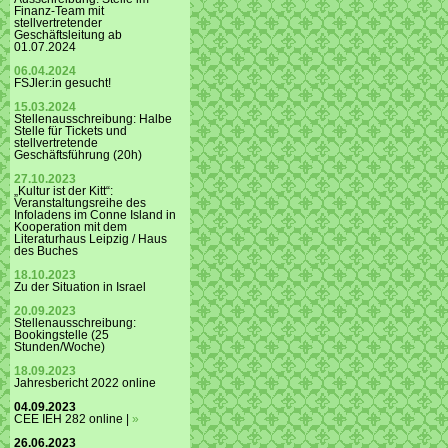
Finanz-Team mit
stellvertretender
Geschäftsleitung ab
01.07.2024
06.04.2024
FSJler:in gesucht!
15.03.2024
Stellenausschreibung: Halbe
Stelle für Tickets und
stellvertretende
Geschäftsführung (20h)
27.10.2023
„Kultur ist der Kitt“:
Veranstaltungsreihe des
Infoladens im Conne Island in
Kooperation mit dem
Literaturhaus Leipzig / Haus
des Buches
18.10.2023
Zu der Situation in Israel
20.09.2023
Stellenausschreibung:
Bookingstelle (25
Stunden/Woche)
18.09.2023
Jahresbericht 2022 online
04.09.2023
CEE IEH 282 online |
»
26.06.2023