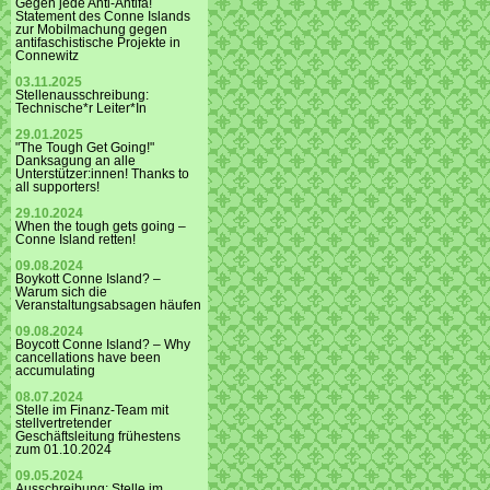
Gegen jede Anti-Antifa!
Statement des Conne Islands
zur Mobilmachung gegen
antifaschistische Projekte in
Connewitz
03.11.2025
Stellenausschreibung:
Technische*r Leiter*In
29.01.2025
"The Tough Get Going!"
Danksagung an alle
Unterstützer:innen! Thanks to
all supporters!
29.10.2024
When the tough gets going –
Conne Island retten!
09.08.2024
Boykott Conne Island? –
Warum sich die
Veranstaltungsabsagen häufen
09.08.2024
Boycott Conne Island? – Why
cancellations have been
accumulating
08.07.2024
Stelle im Finanz-Team mit
stellvertretender
Geschäftsleitung frühestens
zum 01.10.2024
09.05.2024
Ausschreibung: Stelle im