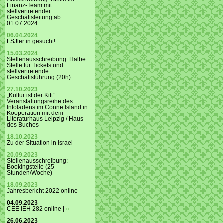
Finanz-Team mit
stellvertretender
Geschäftsleitung ab
01.07.2024
06.04.2024
FSJler:in gesucht!
15.03.2024
Stellenausschreibung: Halbe
Stelle für Tickets und
stellvertretende
Geschäftsführung (20h)
27.10.2023
„Kultur ist der Kitt“:
Veranstaltungsreihe des
Infoladens im Conne Island in
Kooperation mit dem
Literaturhaus Leipzig / Haus
des Buches
18.10.2023
Zu der Situation in Israel
20.09.2023
Stellenausschreibung:
Bookingstelle (25
Stunden/Woche)
18.09.2023
Jahresbericht 2022 online
04.09.2023
CEE IEH 282 online |
»
26.06.2023