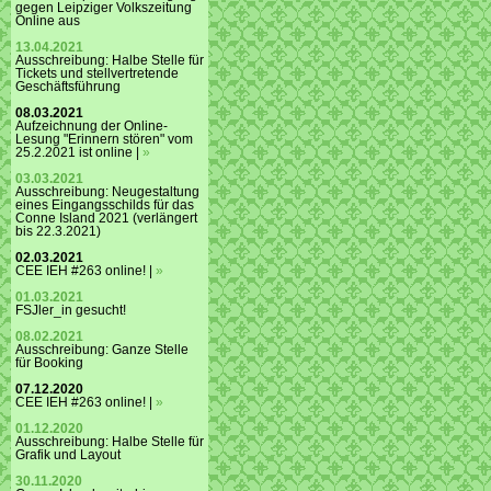
gegen Leipziger Volkszeitung
Online aus
13.04.2021
Ausschreibung: Halbe Stelle für
Tickets und stellvertretende
Geschäftsführung
08.03.2021
Aufzeichnung der Online-
Lesung "Erinnern stören" vom
25.2.2021 ist online |
»
03.03.2021
Ausschreibung: Neugestaltung
eines Eingangsschilds für das
Conne Island 2021 (verlängert
bis 22.3.2021)
02.03.2021
CEE IEH #263 online! |
»
01.03.2021
FSJler_in gesucht!
08.02.2021
Ausschreibung: Ganze Stelle
für Booking
07.12.2020
CEE IEH #263 online! |
»
01.12.2020
Ausschreibung: Halbe Stelle für
Grafik und Layout
30.11.2020