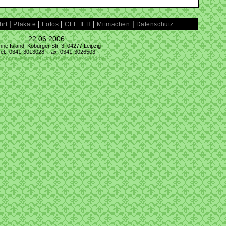
|
|
|
|
|
hrt
Plakate
Fotos
CEE IEH
Mitmachen
Datenschutz
22.06.2006
ne Island, Koburger Str. 3, 04277 Leipzig
Tel.: 0341-3013028, Fax: 0341-3026503
@conne-island.de
,
tickets@conne-island.de