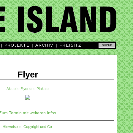
|
PROJEKTE
|
ARCHIV
|
FREISITZ
Flyer
Aktuelle Flyer und Plakate
Zum Termin mit weiteren Infos
Hinweise zu Copyright und Co.