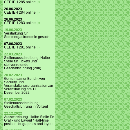
CEE IEH 285 online |
»
26.06.2023
CEE IEH 284 online |
»
26.06.2023
CEE IEH 283 online |
»
19.06.2023
Verstärkung für
Sommergastronomie gesucht
07.06.2023
CEE IEH 281 online |
»
22.03.2023
Stellenausschreibung: Halbe
Stelle für Tickets und
stellvertretende
Geschäftsführung (20h)
20.02.2023
Gemeinsamer Bericht von
Security und
Veranstaltungsorganisation zur
Veranstaltung am 11.
Dezember 2022
07.02.2023
Stellenausschreibung:
Geschäftsführung in Vollzeit
22.12.2022
Ausschreibung: Halbe Stelle für
Grafik und Layout / Half-time
position for graphics and layout