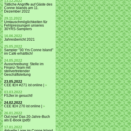
13.12.2022
Tätliche Angriffe auf Gäste des
Conne Islands am 11.
Dezember 2022
29.11.2022
Umtauschmöglichkeiten für
Fehlpressungen unseres
30YRS-Samplers
16.06.2022
Jahresbericht 2021
25.05.2022
Sampler "30 Yrs Conne Island"
im Café erhältlich!
24.05.2022
Ausschreibung: Stelle im
Finanz-Team mit
stellvertretender
Geschäftsleitung
23.05.2022
CEE IEH #271 ist online |
»
03.03.2022
FSJler:in gesucht!
24.02.2022
CEE IEH 270 ist online |
»
26.01.2022
Out now! Das 20-Jahre-Buch
als E-Book (pdf)!
17.01.2022
Aktuelle Lage im Conne Island