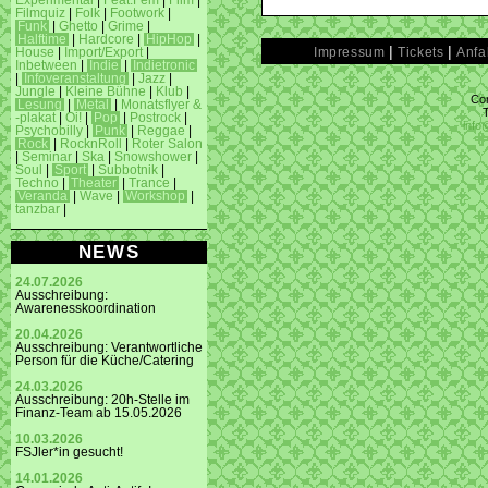
Experimental
|
Feat.Fem
|
Film
|
Filmquiz
|
Folk
|
Footwork
|
Funk
|
Ghetto
|
Grime
|
Halftime
|
Hardcore
|
HipHop
|
|
|
Impressum
Tickets
Anfa
House
|
Import/Export
|
Inbetween
|
Indie
|
Indietronic
|
Infoveranstaltung
|
Jazz
|
Jungle
|
Kleine Bühne
|
Klub
|
Con
Lesung
|
Metal
|
Monatsflyer &
-plakat
|
Oi!
|
Pop
|
Postrock
|
info
Psychobilly
|
Punk
|
Reggae
|
Rock
|
RocknRoll
|
Roter Salon
|
Seminar
|
Ska
|
Snowshower
|
Soul
|
Sport
|
Subbotnik
|
Techno
|
Theater
|
Trance
|
Veranda
|
Wave
|
Workshop
|
tanzbar
|
NEWS
24.07.2026
Ausschreibung:
Awarenesskoordination
20.04.2026
Ausschreibung: Verantwortliche
Person für die Küche/Catering
24.03.2026
Ausschreibung: 20h-Stelle im
Finanz-Team ab 15.05.2026
10.03.2026
FSJler*in gesucht!
14.01.2026