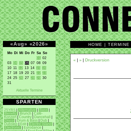
«
Aug
»
«
2026
»
HOME
|
TERMINE
Mo Di Mi Do Fr Sa So 
01
 02 

«
|
»
|
Druckversion
03 
04
05
06
 07 08 09 

10 11 
12
 13 14 
15
16
17 18 19 20 21 
22
23
24 25 
26
 27 
28
29
 30 

31 
Aktuelle Termine
SPARTEN
25YRS
|
Alternative
|
Bass
|
Benefiz
|
Brunch
|
Café-
Konzert
|
Country
|
Dancehall
|
Disco
|
Drum & Bass
|
Dub
|
Dubstep
|
Edit
|
Electric island
|
Electronic
|
Eurodance
|