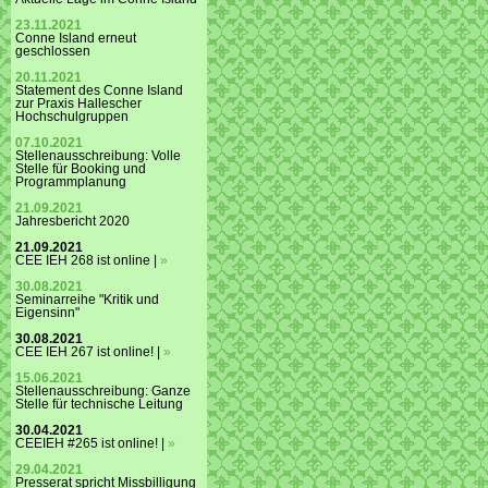
23.11.2021
Conne Island erneut
geschlossen
20.11.2021
Statement des Conne Island
zur Praxis Hallescher
Hochschulgruppen
07.10.2021
Stellenausschreibung: Volle
Stelle für Booking und
Programmplanung
21.09.2021
Jahresbericht 2020
21.09.2021
CEE IEH 268 ist online |
»
30.08.2021
Seminarreihe "Kritik und
Eigensinn"
30.08.2021
CEE IEH 267 ist online! |
»
15.06.2021
Stellenausschreibung: Ganze
Stelle für technische Leitung
30.04.2021
CEEIEH #265 ist online! |
»
29.04.2021
Presserat spricht Missbilligung