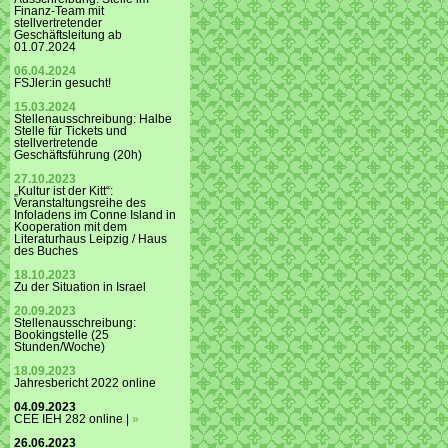
Finanz-Team mit
stellvertretender
Geschäftsleitung ab
01.07.2024
06.04.2024
FSJler:in gesucht!
15.03.2024
Stellenausschreibung: Halbe
Stelle für Tickets und
stellvertretende
Geschäftsführung (20h)
27.10.2023
„Kultur ist der Kitt“:
Veranstaltungsreihe des
Infoladens im Conne Island in
Kooperation mit dem
Literaturhaus Leipzig / Haus
des Buches
18.10.2023
Zu der Situation in Israel
20.09.2023
Stellenausschreibung:
Bookingstelle (25
Stunden/Woche)
18.09.2023
Jahresbericht 2022 online
04.09.2023
CEE IEH 282 online |
»
26.06.2023