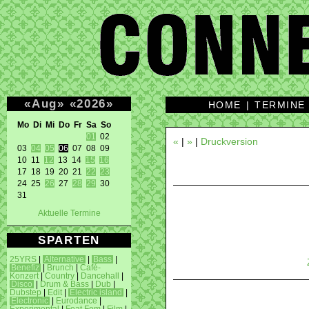
«
Aug
»
«
2026
»
HOME
|
TERMINE
Mo Di Mi Do Fr Sa So 
01
 02 

«
|
»
|
Druckversion
03 
04
05
06
 07 08 09 

10 11 
12
 13 14 
15
16
17 18 19 20 21 
22
23
24 25 
26
 27 
28
29
 30 

31 
Aktuelle Termine
SPARTEN
25YRS
|
Alternative
|
Bass
|
Benefiz
|
Brunch
|
Café-
Konzert
|
Country
|
Dancehall
|
Disco
|
Drum & Bass
|
Dub
|
Dubstep
|
Edit
|
Electric island
|
Electronic
|
Eurodance
|