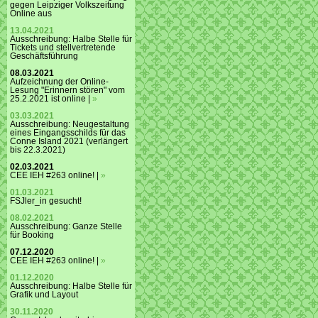
gegen Leipziger Volkszeitung
Online aus
13.04.2021
Ausschreibung: Halbe Stelle für
Tickets und stellvertretende
Geschäftsführung
08.03.2021
Aufzeichnung der Online-
Lesung "Erinnern stören" vom
25.2.2021 ist online |
»
03.03.2021
Ausschreibung: Neugestaltung
eines Eingangsschilds für das
Conne Island 2021 (verlängert
bis 22.3.2021)
02.03.2021
CEE IEH #263 online! |
»
01.03.2021
FSJler_in gesucht!
08.02.2021
Ausschreibung: Ganze Stelle
für Booking
07.12.2020
CEE IEH #263 online! |
»
01.12.2020
Ausschreibung: Halbe Stelle für
Grafik und Layout
30.11.2020