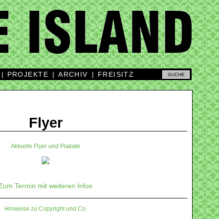
|
PROJEKTE
|
ARCHIV
|
FREISITZ
Flyer
Aktuelle Flyer und Plakate
Zum Termin mit weiteren Infos
Hinweise zu Copyright und Co.