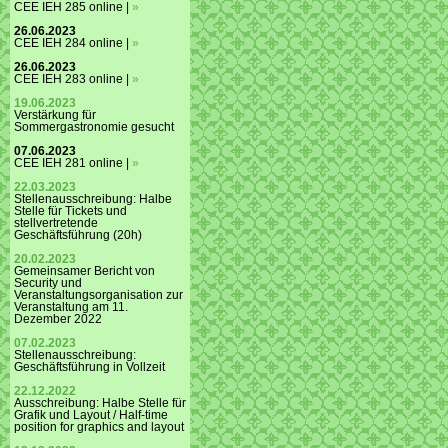
CEE IEH 285 online |
»
26.06.2023
CEE IEH 284 online |
»
26.06.2023
CEE IEH 283 online |
»
19.06.2023
Verstärkung für
Sommergastronomie gesucht
07.06.2023
CEE IEH 281 online |
»
22.03.2023
Stellenausschreibung: Halbe
Stelle für Tickets und
stellvertretende
Geschäftsführung (20h)
20.02.2023
Gemeinsamer Bericht von
Security und
Veranstaltungsorganisation zur
Veranstaltung am 11.
Dezember 2022
07.02.2023
Stellenausschreibung:
Geschäftsführung in Vollzeit
22.12.2022
Ausschreibung: Halbe Stelle für
Grafik und Layout / Half-time
position for graphics and layout