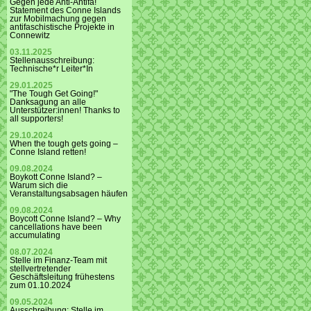
Gegen jede Anti-Antifa!
Statement des Conne Islands
zur Mobilmachung gegen
antifaschistische Projekte in
Connewitz
03.11.2025
Stellenausschreibung:
Technische*r Leiter*In
29.01.2025
"The Tough Get Going!"
Danksagung an alle
Unterstützer:innen! Thanks to
all supporters!
29.10.2024
When the tough gets going –
Conne Island retten!
09.08.2024
Boykott Conne Island? –
Warum sich die
Veranstaltungsabsagen häufen
09.08.2024
Boycott Conne Island? – Why
cancellations have been
accumulating
08.07.2024
Stelle im Finanz-Team mit
stellvertretender
Geschäftsleitung frühestens
zum 01.10.2024
09.05.2024
Ausschreibung: Stelle im