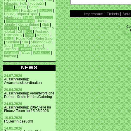
Experimental
|
Feat.Fem
|
Film
|
Filmquiz
|
Folk
|
Footwork
|
Funk
|
Ghetto
|
Grime
|
Halftime
|
Hardcore
|
HipHop
|
|
|
Impressum
Tickets
Anfa
House
|
Import/Export
|
Inbetween
|
Indie
|
Indietronic
|
Infoveranstaltung
|
Jazz
|
Jungle
|
Kleine Bühne
|
Klub
|
Con
Lesung
|
Metal
|
Monatsflyer &
-plakat
|
Oi!
|
Pop
|
Postrock
|
info
Psychobilly
|
Punk
|
Reggae
|
Rock
|
RocknRoll
|
Roter Salon
|
Seminar
|
Ska
|
Snowshower
|
Soul
|
Sport
|
Subbotnik
|
Techno
|
Theater
|
Trance
|
Veranda
|
Wave
|
Workshop
|
tanzbar
|
NEWS
24.07.2026
Ausschreibung:
Awarenesskoordination
20.04.2026
Ausschreibung: Verantwortliche
Person für die Küche/Catering
24.03.2026
Ausschreibung: 20h-Stelle im
Finanz-Team ab 15.05.2026
10.03.2026
FSJler*in gesucht!
14.01.2026