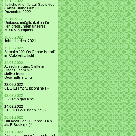
13.12.2022
Tätliche Angriffe auf Gäste des
Conne Islands am 11.
Dezember 2022
29.11.2022
Umtauschmöglichkeiten für
Fehlpressungen unseres
30YRS-Samplers
16.06.2022
Jahresbericht 2021
25.05.2022
Sampler "30 Yrs Conne Island"
im Café erhältlich!
24.05.2022
Ausschreibung: Stelle im
Finanz-Team mit
stellvertretender
Geschäftsleitung
23.05.2022
CEE IEH #271 ist online |
»
03.03.2022
FSJler:in gesucht!
24.02.2022
CEE IEH 270 ist online |
»
26.01.2022
Out now! Das 20-Jahre-Buch
als E-Book (pdf)!
17.01.2022
Aktuelle Lage im Conne Island