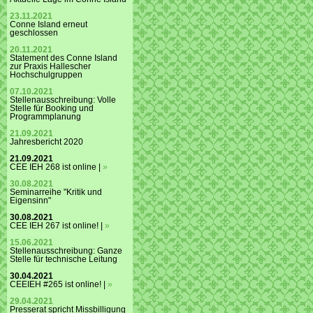
23.11.2021
Conne Island erneut
geschlossen
20.11.2021
Statement des Conne Island
zur Praxis Hallescher
Hochschulgruppen
07.10.2021
Stellenausschreibung: Volle
Stelle für Booking und
Programmplanung
21.09.2021
Jahresbericht 2020
21.09.2021
CEE IEH 268 ist online |
»
30.08.2021
Seminarreihe "Kritik und
Eigensinn"
30.08.2021
CEE IEH 267 ist online! |
»
15.06.2021
Stellenausschreibung: Ganze
Stelle für technische Leitung
30.04.2021
CEEIEH #265 ist online! |
»
29.04.2021
Presserat spricht Missbilligung