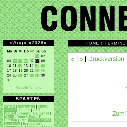
«
Aug
»
«
2026
»
HOME
|
TERMINE
Mo Di Mi Do Fr Sa So 
01
 02 

«
|
»
|
Druckversion
03 
04
05
06
 07 
08
 09 

10 11 
12
 13 14 
15
16
17 18 19 20 21 
22
23
24 25 
26
 27 
28
29
 30 

31 
Aktuelle Termine
SPARTEN
25YRS
|
Alternative
|
Bass
|
Benefiz
|
Brunch
|
Café-
Zum T
Konzert
|
Country
|
Dancehall
|
Disco
|
Drum & Bass
|
Dub
|
Dubstep
|
Edit
|
Electric island
|
Electronic
|
Eurodance
|