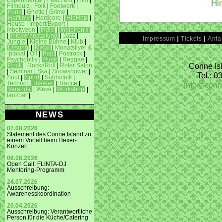
Experimental
|
Feat.Fem
|
Film
|
Hi
Filmquiz
|
Folk
|
Footwork
|
Funk
|
Ghetto
|
Grime
|
Halftime
|
Hardcore
|
HipHop
|
House
|
Import/Export
|
Inbetween
|
Indie
|
Indietronic
|
Infoveranstaltung
|
Jazz
|
|
|
Impressum
Tickets
Anfa
Jungle
|
Kleine Bühne
|
Klub
|
Lesung
|
Metal
|
Monatsflyer &
-plakat
|
Oi!
|
Pop
|
Postrock
|
Psychobilly
|
Punk
|
Reggae
|
Conne Isl
Rock
|
RocknRoll
|
Roter Salon
|
Seminar
|
Ska
|
Snowshower
|
Tel.: 
Soul
|
Sport
|
Subbotnik
|
info@conn
Techno
|
Theater
|
Trance
|
Veranda
|
Wave
|
Workshop
|
tanzbar
|
NEWS
07.08.2026
Statement des Conne Island zu
einem Vorfall beim Hexer-
Konzert
06.08.2026
Open Call: FLINTA-DJ
Mentoring-Programm
24.07.2026
Ausschreibung:
Awarenesskoordination
20.04.2026
Ausschreibung: Verantwortliche
Person für die Küche/Catering