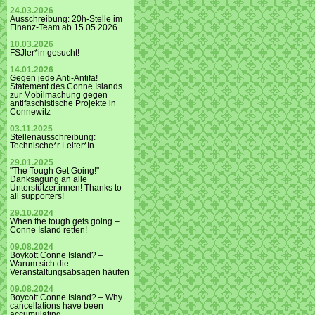
24.03.2026
Ausschreibung: 20h-Stelle im
Finanz-Team ab 15.05.2026
10.03.2026
FSJler*in gesucht!
14.01.2026
Gegen jede Anti-Antifa!
Statement des Conne Islands
zur Mobilmachung gegen
antifaschistische Projekte in
Connewitz
03.11.2025
Stellenausschreibung:
Technische*r Leiter*In
29.01.2025
"The Tough Get Going!"
Danksagung an alle
Unterstützer:innen! Thanks to
all supporters!
29.10.2024
When the tough gets going –
Conne Island retten!
09.08.2024
Boykott Conne Island? –
Warum sich die
Veranstaltungsabsagen häufen
09.08.2024
Boycott Conne Island? – Why
cancellations have been
accumulating