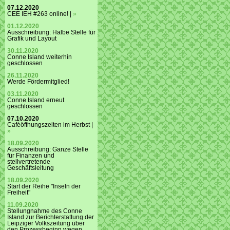
07.12.2020
CEE IEH #263 online! |
»
01.12.2020
Ausschreibung: Halbe Stelle für
Grafik und Layout
30.11.2020
Conne Island weiterhin
geschlossen
26.11.2020
Werde Fördermitglied!
03.11.2020
Conne Island erneut
geschlossen
07.10.2020
Caféöffnungszeiten im Herbst |
»
18.09.2020
Ausschreibung: Ganze Stelle
für Finanzen und
stellvertretende
Geschäftsleitung
18.09.2020
Start der Reihe "Inseln der
Freiheit"
11.09.2020
Stellungnahme des Conne
Island zur Berichterstattung der
Leipziger Volkszeitung über
den Prozessbeginn wegen