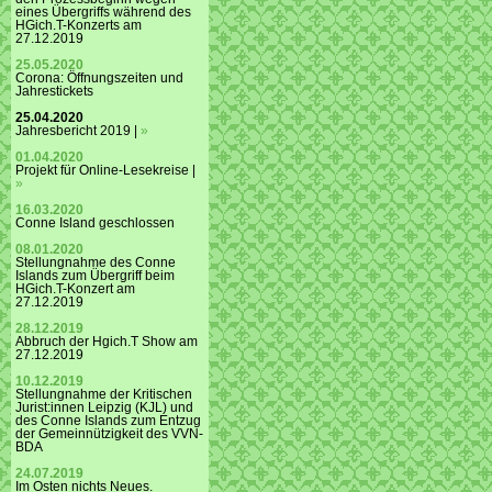
eines Übergriffs während des
HGich.T-Konzerts am
27.12.2019
25.05.2020
Corona: Öffnungszeiten und
Jahrestickets
25.04.2020
Jahresbericht 2019 |
»
01.04.2020
Projekt für Online-Lesekreise |
»
16.03.2020
Conne Island geschlossen
08.01.2020
Stellungnahme des Conne
Islands zum Übergriff beim
HGich.T-Konzert am
27.12.2019
28.12.2019
Abbruch der Hgich.T Show am
27.12.2019
10.12.2019
Stellungnahme der Kritischen
Jurist:innen Leipzig (KJL) und
des Conne Islands zum Entzug
der Gemeinnützigkeit des VVN-
BDA
24.07.2019
Im Osten nichts Neues.