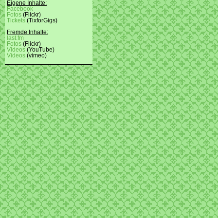
Eigene Inhalte:
Facebook
Fotos
(Flickr)
Tickets
(TixforGigs)
Fremde Inhalte:
last.fm
Fotos
(Flickr)
Videos
(YouTube)
Videos
(vimeo)