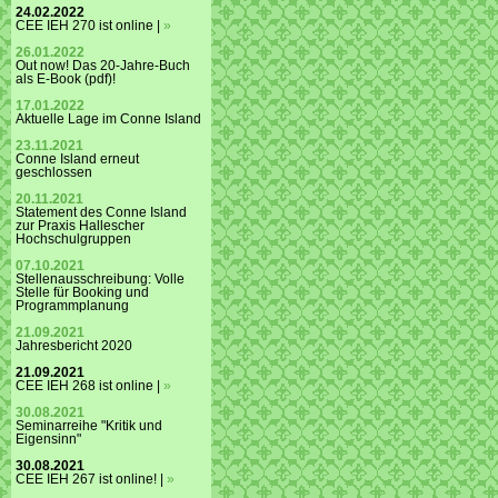
24.02.2022
CEE IEH 270 ist online |
»
26.01.2022
Out now! Das 20-Jahre-Buch
als E-Book (pdf)!
17.01.2022
Aktuelle Lage im Conne Island
23.11.2021
Conne Island erneut
geschlossen
20.11.2021
Statement des Conne Island
zur Praxis Hallescher
Hochschulgruppen
07.10.2021
Stellenausschreibung: Volle
Stelle für Booking und
Programmplanung
21.09.2021
Jahresbericht 2020
21.09.2021
CEE IEH 268 ist online |
»
30.08.2021
Seminarreihe "Kritik und
Eigensinn"
30.08.2021
CEE IEH 267 ist online! |
»