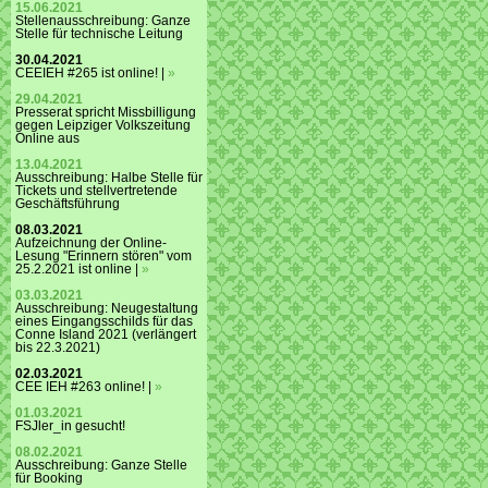
15.06.2021
Stellenausschreibung: Ganze
Stelle für technische Leitung
30.04.2021
CEEIEH #265 ist online! |
»
29.04.2021
Presserat spricht Missbilligung
gegen Leipziger Volkszeitung
Online aus
13.04.2021
Ausschreibung: Halbe Stelle für
Tickets und stellvertretende
Geschäftsführung
08.03.2021
Aufzeichnung der Online-
Lesung "Erinnern stören" vom
25.2.2021 ist online |
»
03.03.2021
Ausschreibung: Neugestaltung
eines Eingangsschilds für das
Conne Island 2021 (verlängert
bis 22.3.2021)
02.03.2021
CEE IEH #263 online! |
»
01.03.2021
FSJler_in gesucht!
08.02.2021
Ausschreibung: Ganze Stelle
für Booking