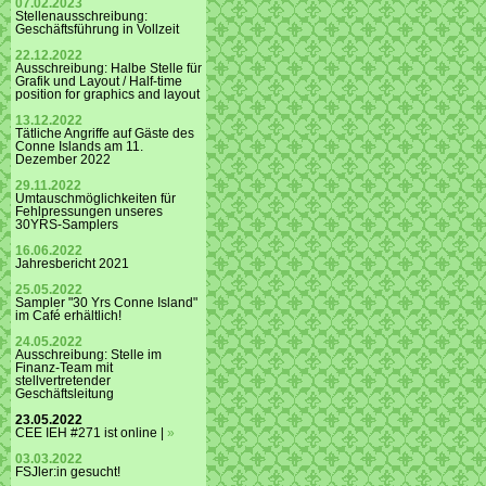
07.02.2023
Stellenausschreibung:
Geschäftsführung in Vollzeit
22.12.2022
Ausschreibung: Halbe Stelle für
Grafik und Layout / Half-time
position for graphics and layout
13.12.2022
Tätliche Angriffe auf Gäste des
Conne Islands am 11.
Dezember 2022
29.11.2022
Umtauschmöglichkeiten für
Fehlpressungen unseres
30YRS-Samplers
16.06.2022
Jahresbericht 2021
25.05.2022
Sampler "30 Yrs Conne Island"
im Café erhältlich!
24.05.2022
Ausschreibung: Stelle im
Finanz-Team mit
stellvertretender
Geschäftsleitung
23.05.2022
CEE IEH #271 ist online |
»
03.03.2022
FSJler:in gesucht!