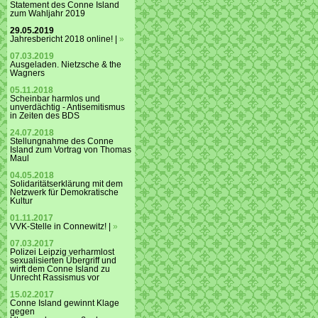
Statement des Conne Island
zum Wahljahr 2019
29.05.2019
Jahresbericht 2018 online! |
»
07.03.2019
Ausgeladen. Nietzsche & the
Wagners
05.11.2018
Scheinbar harmlos und
unverdächtig - Antisemitismus
in Zeiten des BDS
24.07.2018
Stellungnahme des Conne
Island zum Vortrag von Thomas
Maul
04.05.2018
Solidaritätserklärung mit dem
Netzwerk für Demokratische
Kultur
01.11.2017
VVK-Stelle in Connewitz! |
»
07.03.2017
Polizei Leipzig verharmlost
sexualisierten Übergriff und
wirft dem Conne Island zu
Unrecht Rassismus vor
15.02.2017
Conne Island gewinnt Klage
gegen