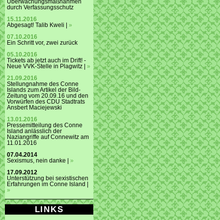
Überwachungsmaßnahmen
durch Verfassungsschutz
15.11.2016
Abgesagt! Talib Kweli |
»
07.10.2016
Ein Schritt vor, zwei zurück
05.10.2016
Tickets ab jetzt auch im Drift! -
Neue VVK-Stelle in Plagwitz |
»
21.09.2016
Stellungnahme des Conne
Islands zum Artikel der Bild-
Zeitung vom 20.09.16 und den
Vorwürfen des CDU Stadtrats
Ansbert Maciejewski
13.01.2016
Pressemitteilung des Conne
Island anlässlich der
Naziangriffe auf Connewitz am
11.01.2016
07.04.2014
Sexismus, nein danke |
»
17.09.2012
Unterstützung bei sexistischen
Erfahrungen im Conne Island |
»
LINKS