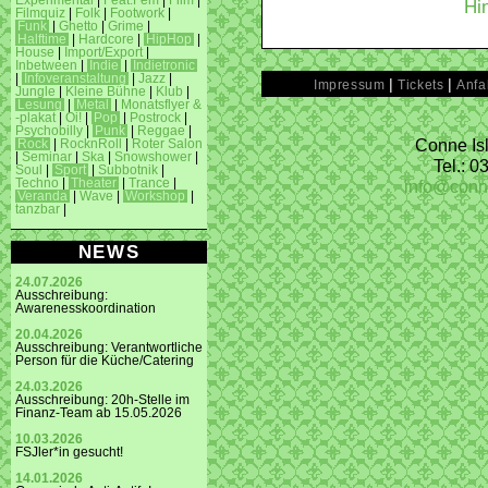
Experimental
|
Feat.Fem
|
Film
|
Hi
Filmquiz
|
Folk
|
Footwork
|
Funk
|
Ghetto
|
Grime
|
Halftime
|
Hardcore
|
HipHop
|
House
|
Import/Export
|
Inbetween
|
Indie
|
Indietronic
|
Infoveranstaltung
|
Jazz
|
|
|
Impressum
Tickets
Anfa
Jungle
|
Kleine Bühne
|
Klub
|
Lesung
|
Metal
|
Monatsflyer &
-plakat
|
Oi!
|
Pop
|
Postrock
|
Psychobilly
|
Punk
|
Reggae
|
Conne Isl
Rock
|
RocknRoll
|
Roter Salon
|
Seminar
|
Ska
|
Snowshower
|
Tel.: 
Soul
|
Sport
|
Subbotnik
|
info@conn
Techno
|
Theater
|
Trance
|
Veranda
|
Wave
|
Workshop
|
tanzbar
|
NEWS
24.07.2026
Ausschreibung:
Awarenesskoordination
20.04.2026
Ausschreibung: Verantwortliche
Person für die Küche/Catering
24.03.2026
Ausschreibung: 20h-Stelle im
Finanz-Team ab 15.05.2026
10.03.2026
FSJler*in gesucht!
14.01.2026