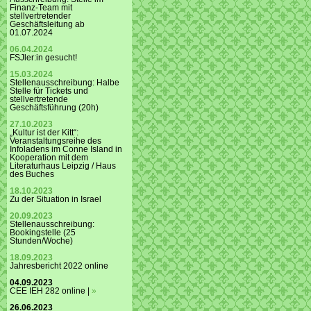
Finanz-Team mit
stellvertretender
Geschäftsleitung ab
01.07.2024
06.04.2024
FSJler:in gesucht!
15.03.2024
Stellenausschreibung: Halbe
Stelle für Tickets und
stellvertretende
Geschäftsführung (20h)
27.10.2023
„Kultur ist der Kitt“:
Veranstaltungsreihe des
Infoladens im Conne Island in
Kooperation mit dem
Literaturhaus Leipzig / Haus
des Buches
18.10.2023
Zu der Situation in Israel
20.09.2023
Stellenausschreibung:
Bookingstelle (25
Stunden/Woche)
18.09.2023
Jahresbericht 2022 online
04.09.2023
CEE IEH 282 online |
»
26.06.2023