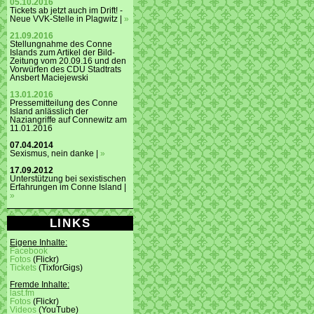
05.10.2016
Tickets ab jetzt auch im Drift! -
Neue VVK-Stelle in Plagwitz |
»
21.09.2016
Stellungnahme des Conne
Islands zum Artikel der Bild-
Zeitung vom 20.09.16 und den
Vorwürfen des CDU Stadtrats
Ansbert Maciejewski
13.01.2016
Pressemitteilung des Conne
Island anlässlich der
Naziangriffe auf Connewitz am
11.01.2016
07.04.2014
Sexismus, nein danke |
»
17.09.2012
Unterstützung bei sexistischen
Erfahrungen im Conne Island |
»
LINKS
Eigene Inhalte:
Facebook
Fotos
(Flickr)
Tickets
(TixforGigs)
Fremde Inhalte:
last.fm
Fotos
(Flickr)
Videos
(YouTube)