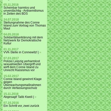
05.11.2018
Scheinbar harmlos und
unverdächtig - Antisemitismus
in Zeiten des BDS
24.07.2018
Stellungnahme des Conne
Island zum Vortrag von Thomas
Maul
04.05.2018
Solidaritätserklärung mit dem
Netzwerk für Demokratische
Kultur
01.11.2017
VVK-Stelle in Connewitz! |
»
07.03.2017
Polizei Leipzig verharmlost
sexualisierten Übergriff und
wirft dem Conne Island zu
Unrecht Rassismus vor
15.02.2017
Conne Island gewinnt Klage
gegen
Überwachungsmaßnahmen
durch Verfassungsschutz
15.11.2016
Abgesagt! Talib Kweli |
»
07.10.2016
Ein Schritt vor, zwei zurück