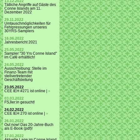
13.12.2022
Tätliche Angriffe auf Gäste des
Conne Islands am 11.
Dezember 2022
29.11.2022
Umtauschmöglichkeiten für
Fehlpressungen unseres
30YRS-Samplers
16.06.2022
Jahresbericht 2021
25.05.2022
Sampler "30 Yrs Conne Island"
im Café erhältlich!
24.05.2022
Ausschreibung: Stelle im
Finanz-Team mit
stellvertretender
Geschäftsleitung
23.05.2022
CEE IEH #271 ist online |
»
03.03.2022
FSJler:in gesucht!
24.02.2022
CEE IEH 270 ist online |
»
26.01.2022
Out now! Das 20-Jahre-Buch
als E-Book (pdf)!
17.01.2022
Aktuelle Lage im Conne Island