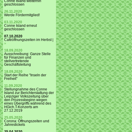
Conne Island weiterhin
geschlossen
26.11.2020
Werde Fördermitglied!
03.11.2020
Conne Island erneut
geschlossen
07.10.2020
Caféöffnungszeiten im Herbst |
»
18.09.2020
Ausschreibung: Ganze Stelle
für Finanzen und
stellvertretende
Geschäftsleitung
18.09.2020
Start der Reihe "Inseln der
Freiheit"
11.09.2020
Stellungnahme des Conne
Island zur Berichterstattung der
Leipziger Volkszeitung über
den Prozessbeginn wegen
eines Übergriffs während des
HGich.T-Konzerts am
27.12.2019
25.05.2020
Corona: Öffnungszeiten und
Jahrestickets
25.04.2020