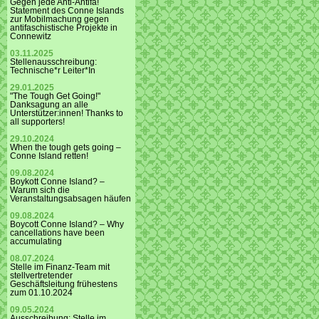
Gegen jede Anti-Antifa!
Statement des Conne Islands
zur Mobilmachung gegen
antifaschistische Projekte in
Connewitz
03.11.2025
Stellenausschreibung:
Technische*r Leiter*In
29.01.2025
"The Tough Get Going!"
Danksagung an alle
Unterstützer:innen! Thanks to
all supporters!
29.10.2024
When the tough gets going –
Conne Island retten!
09.08.2024
Boykott Conne Island? –
Warum sich die
Veranstaltungsabsagen häufen
09.08.2024
Boycott Conne Island? – Why
cancellations have been
accumulating
08.07.2024
Stelle im Finanz-Team mit
stellvertretender
Geschäftsleitung frühestens
zum 01.10.2024
09.05.2024
Ausschreibung: Stelle im