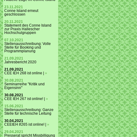
23.11.2021
Conne Island erneut
geschlossen
20.11.2021
Statement des Conne Island
zur Praxis Hallescher
Hochschulgruppen
07.10.2021
Stellenausschreibung: Volle
Stelle für Booking und
Programmplanung
21.09.2021
Jahresbericht 2020
21.09.2021
CEE IEH 268 ist online |
»
30.08.2021
Seminarreihe "Kritik und
Eigensinn"
30.08.2021
CEE IEH 267 ist online! |
»
15.06.2021
Stellenausschreibung: Ganze
Stelle für technische Leitung
30.04.2021
CEEIEH #265 ist online! |
»
29.04.2021
Presserat spricht Missbilligung