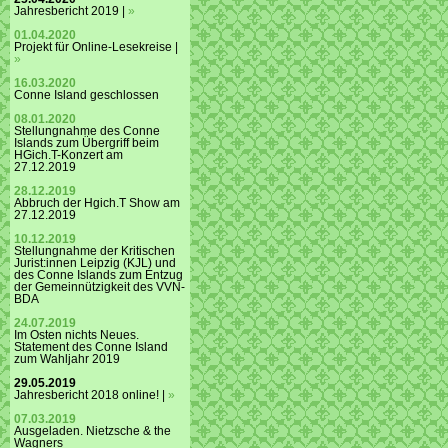
Jahresbericht 2019 |
»
01.04.2020
Projekt für Online-Lesekreise |
»
16.03.2020
Conne Island geschlossen
08.01.2020
Stellungnahme des Conne
Islands zum Übergriff beim
HGich.T-Konzert am
27.12.2019
28.12.2019
Abbruch der Hgich.T Show am
27.12.2019
10.12.2019
Stellungnahme der Kritischen
Jurist:innen Leipzig (KJL) und
des Conne Islands zum Entzug
der Gemeinnützigkeit des VVN-
BDA
24.07.2019
Im Osten nichts Neues.
Statement des Conne Island
zum Wahljahr 2019
29.05.2019
Jahresbericht 2018 online! |
»
07.03.2019
Ausgeladen. Nietzsche & the
Wagners