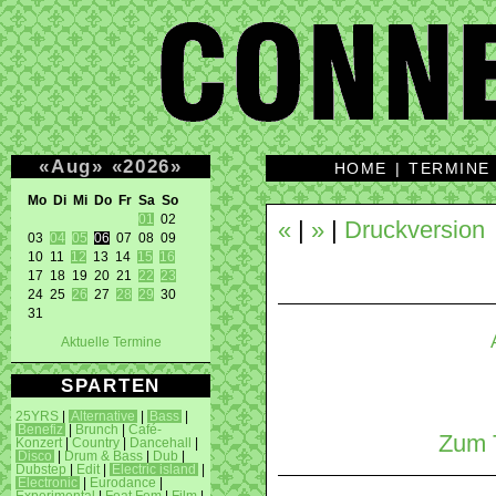
«
Aug
»
«
2026
»
HOME
|
TERMINE
Mo Di Mi Do Fr Sa So 
01
 02 

«
|
»
|
Druckversion
03 
04
05
06
 07 08 09 

10 11 
12
 13 14 
15
16
17 18 19 20 21 
22
23
24 25 
26
 27 
28
29
 30 

31 
Aktuelle Termine
SPARTEN
25YRS
|
Alternative
|
Bass
|
Benefiz
|
Brunch
|
Café-
Zum T
Konzert
|
Country
|
Dancehall
|
Disco
|
Drum & Bass
|
Dub
|
Dubstep
|
Edit
|
Electric island
|
Electronic
|
Eurodance
|