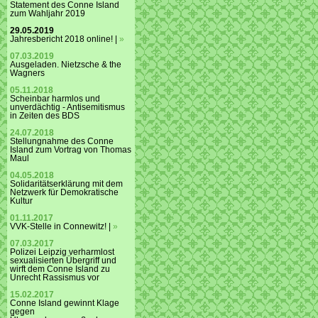
Statement des Conne Island
zum Wahljahr 2019
29.05.2019
Jahresbericht 2018 online! |
»
07.03.2019
Ausgeladen. Nietzsche & the
Wagners
05.11.2018
Scheinbar harmlos und
unverdächtig - Antisemitismus
in Zeiten des BDS
24.07.2018
Stellungnahme des Conne
Island zum Vortrag von Thomas
Maul
04.05.2018
Solidaritätserklärung mit dem
Netzwerk für Demokratische
Kultur
01.11.2017
VVK-Stelle in Connewitz! |
»
07.03.2017
Polizei Leipzig verharmlost
sexualisierten Übergriff und
wirft dem Conne Island zu
Unrecht Rassismus vor
15.02.2017
Conne Island gewinnt Klage
gegen