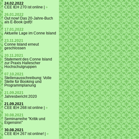
24.02.2022
CEE IEH 270 ist online |
»
26.01.2022
Out now! Das 20-Jahre-Buch
als E-Book (pdf)!
17.01.2022
Aktuelle Lage im Conne Island
23.11.2021
Conne Island erneut
geschlossen
20.11.2021
Statement des Conne Island
zur Praxis Hallescher
Hochschulgruppen
07.10.2021
Stellenausschreibung: Volle
Stelle für Booking und
Programmplanung
21.09.2021
Jahresbericht 2020
21.09.2021
CEE IEH 268 ist online |
»
30.08.2021
Seminarreihe "Kritik und
Eigensinn"
30.08.2021
CEE IEH 267 ist online! |
»