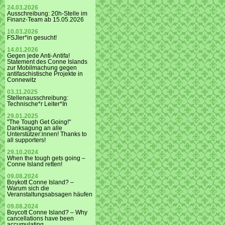
24.03.2026
Ausschreibung: 20h-Stelle im
Finanz-Team ab 15.05.2026
10.03.2026
FSJler*in gesucht!
14.01.2026
Gegen jede Anti-Antifa!
Statement des Conne Islands
zur Mobilmachung gegen
antifaschistische Projekte in
Connewitz
03.11.2025
Stellenausschreibung:
Technische*r Leiter*In
29.01.2025
"The Tough Get Going!"
Danksagung an alle
Unterstützer:innen! Thanks to
all supporters!
29.10.2024
When the tough gets going –
Conne Island retten!
09.08.2024
Boykott Conne Island? –
Warum sich die
Veranstaltungsabsagen häufen
09.08.2024
Boycott Conne Island? – Why
cancellations have been
accumulating