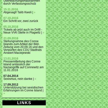
Überwachungsmaßnahmen
durch Verfassungsschutz
15.11.2016
Abgesagt! Talib Kweli |
»
07.10.2016
Ein Schritt vor, zwei zurück
05.10.2016
Tickets ab jetzt auch im Drift! -
Neue VVK-Stelle in Plagwitz |
»
21.09.2016
Stellungnahme des Conne
Islands zum Artikel der Bild-
Zeitung vom 20.09.16 und den
Vorwürfen des CDU Stadtrats
Ansbert Maciejewski
13.01.2016
Pressemitteilung des Conne
Island anlässlich der
Naziangriffe auf Connewitz am
11.01.2016
07.04.2014
Sexismus, nein danke |
»
17.09.2012
Unterstützung bei sexistischen
Erfahrungen im Conne Island |
»
LINKS