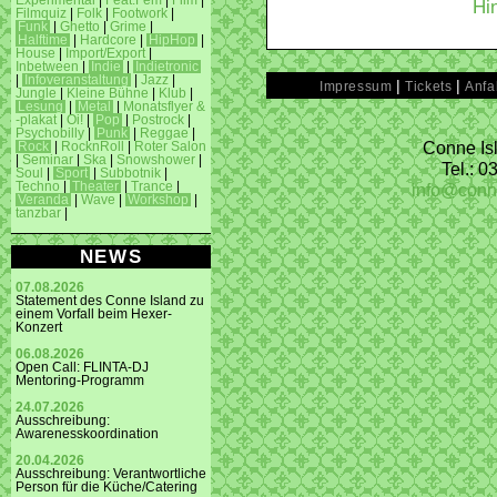
Experimental
|
Feat.Fem
|
Film
|
Hi
Filmquiz
|
Folk
|
Footwork
|
Funk
|
Ghetto
|
Grime
|
Halftime
|
Hardcore
|
HipHop
|
House
|
Import/Export
|
Inbetween
|
Indie
|
Indietronic
|
Infoveranstaltung
|
Jazz
|
|
|
Impressum
Tickets
Anfa
Jungle
|
Kleine Bühne
|
Klub
|
Lesung
|
Metal
|
Monatsflyer &
-plakat
|
Oi!
|
Pop
|
Postrock
|
Psychobilly
|
Punk
|
Reggae
|
Conne Isl
Rock
|
RocknRoll
|
Roter Salon
|
Seminar
|
Ska
|
Snowshower
|
Tel.: 
Soul
|
Sport
|
Subbotnik
|
info@conn
Techno
|
Theater
|
Trance
|
Veranda
|
Wave
|
Workshop
|
tanzbar
|
NEWS
07.08.2026
Statement des Conne Island zu
einem Vorfall beim Hexer-
Konzert
06.08.2026
Open Call: FLINTA-DJ
Mentoring-Programm
24.07.2026
Ausschreibung:
Awarenesskoordination
20.04.2026
Ausschreibung: Verantwortliche
Person für die Küche/Catering