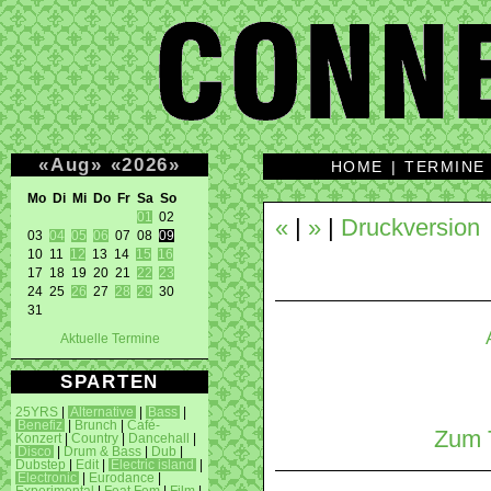
«
Aug
»
«
2026
»
HOME
|
TERMINE
Mo Di Mi Do Fr Sa So 
01
 02 

«
|
»
|
Druckversion
03 
04
05
06
 07 08 
09
10 11 
12
 13 14 
15
16
17 18 19 20 21 
22
23
24 25 
26
 27 
28
29
 30 

31 
Aktuelle Termine
SPARTEN
25YRS
|
Alternative
|
Bass
|
Benefiz
|
Brunch
|
Café-
Zum T
Konzert
|
Country
|
Dancehall
|
Disco
|
Drum & Bass
|
Dub
|
Dubstep
|
Edit
|
Electric island
|
Electronic
|
Eurodance
|