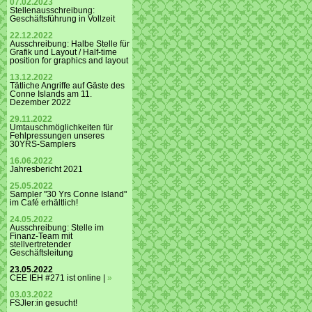
07.02.2023
Stellenausschreibung:
Geschäftsführung in Vollzeit
22.12.2022
Ausschreibung: Halbe Stelle für
Grafik und Layout / Half-time
position for graphics and layout
13.12.2022
Tätliche Angriffe auf Gäste des
Conne Islands am 11.
Dezember 2022
29.11.2022
Umtauschmöglichkeiten für
Fehlpressungen unseres
30YRS-Samplers
16.06.2022
Jahresbericht 2021
25.05.2022
Sampler "30 Yrs Conne Island"
im Café erhältlich!
24.05.2022
Ausschreibung: Stelle im
Finanz-Team mit
stellvertretender
Geschäftsleitung
23.05.2022
CEE IEH #271 ist online |
»
03.03.2022
FSJler:in gesucht!