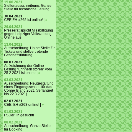
15.06.2021
Stellenausschreibung: Ganze
Stelle für technische Leitung
30.04.2021
CEEIEH #265 ist online! |
»
29.04.2021
Presserat spricht Missbilligung
gegen Leipziger Volkszeitung
Online aus
13.04.2021
Ausschreibung: Halbe Stelle für
Tickets und stellvertretende
Geschäftsführung
08.03.2021
Aufzeichnung der Online-
Lesung "Erinnern stören" vom
25.2.2021 ist online |
»
03.03.2021
Ausschreibung: Neugestaltung
eines Eingangsschilds für das
Conne Island 2021 (verlängert
bis 22.3.2021)
02.03.2021
CEE IEH #263 online! |
»
01.03.2021
FSJler_in gesucht!
08.02.2021
Ausschreibung: Ganze Stelle
für Booking