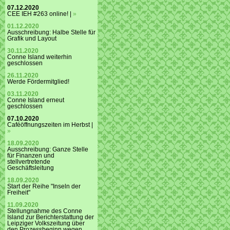
07.12.2020
CEE IEH #263 online! |
»
01.12.2020
Ausschreibung: Halbe Stelle für
Grafik und Layout
30.11.2020
Conne Island weiterhin
geschlossen
26.11.2020
Werde Fördermitglied!
03.11.2020
Conne Island erneut
geschlossen
07.10.2020
Caféöffnungszeiten im Herbst |
»
18.09.2020
Ausschreibung: Ganze Stelle
für Finanzen und
stellvertretende
Geschäftsleitung
18.09.2020
Start der Reihe "Inseln der
Freiheit"
11.09.2020
Stellungnahme des Conne
Island zur Berichterstattung der
Leipziger Volkszeitung über
den Prozessbeginn wegen