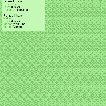
Eigene Inhalte:
Facebook
Fotos
(Flickr)
Tickets
(TixforGigs)
Fremde Inhalte:
last.fm
Fotos
(Flickr)
Videos
(YouTube)
Videos
(vimeo)