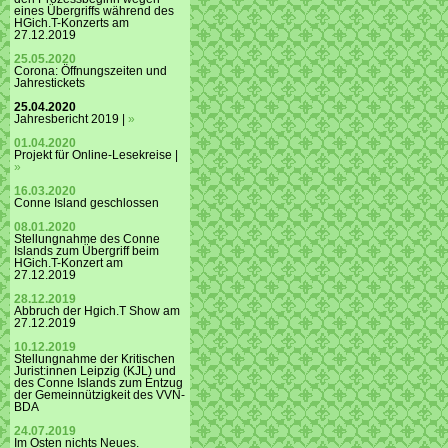
eines Übergriffs während des
HGich.T-Konzerts am
27.12.2019
25.05.2020
Corona: Öffnungszeiten und
Jahrestickets
25.04.2020
Jahresbericht 2019 |
»
01.04.2020
Projekt für Online-Lesekreise |
»
16.03.2020
Conne Island geschlossen
08.01.2020
Stellungnahme des Conne
Islands zum Übergriff beim
HGich.T-Konzert am
27.12.2019
28.12.2019
Abbruch der Hgich.T Show am
27.12.2019
10.12.2019
Stellungnahme der Kritischen
Jurist:innen Leipzig (KJL) und
des Conne Islands zum Entzug
der Gemeinnützigkeit des VVN-
BDA
24.07.2019
Im Osten nichts Neues.