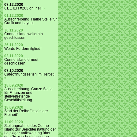
07.12.2020
CEE IEH #263 online! |
»
01.12.2020
Ausschreibung: Halbe Stelle für
Grafik und Layout
30.11.2020
Conne Island weiterhin
geschlossen
26.11.2020
Werde Fördermitglied!
03.11.2020
Conne Island erneut
geschlossen
07.10.2020
Caféöffnungszeiten im Herbst |
»
18.09.2020
Ausschreibung: Ganze Stelle
für Finanzen und
stellvertretende
Geschäftsleitung
18.09.2020
Start der Reihe "Inseln der
Freiheit"
11.09.2020
Stellungnahme des Conne
Island zur Berichterstattung der
Leipziger Volkszeitung über
den Prozessbeginn wegen