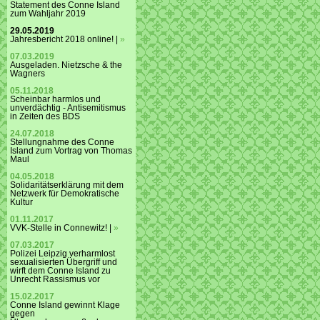
Statement des Conne Island
zum Wahljahr 2019
29.05.2019
Jahresbericht 2018 online! |
»
07.03.2019
Ausgeladen. Nietzsche & the
Wagners
05.11.2018
Scheinbar harmlos und
unverdächtig - Antisemitismus
in Zeiten des BDS
24.07.2018
Stellungnahme des Conne
Island zum Vortrag von Thomas
Maul
04.05.2018
Solidaritätserklärung mit dem
Netzwerk für Demokratische
Kultur
01.11.2017
VVK-Stelle in Connewitz! |
»
07.03.2017
Polizei Leipzig verharmlost
sexualisierten Übergriff und
wirft dem Conne Island zu
Unrecht Rassismus vor
15.02.2017
Conne Island gewinnt Klage
gegen