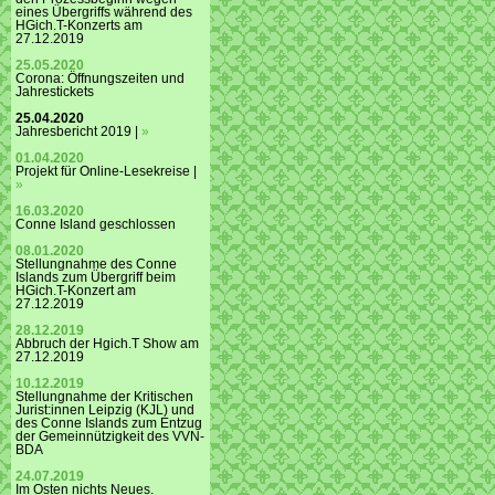
eines Übergriffs während des
HGich.T-Konzerts am
27.12.2019
25.05.2020
Corona: Öffnungszeiten und
Jahrestickets
25.04.2020
Jahresbericht 2019 |
»
01.04.2020
Projekt für Online-Lesekreise |
»
16.03.2020
Conne Island geschlossen
08.01.2020
Stellungnahme des Conne
Islands zum Übergriff beim
HGich.T-Konzert am
27.12.2019
28.12.2019
Abbruch der Hgich.T Show am
27.12.2019
10.12.2019
Stellungnahme der Kritischen
Jurist:innen Leipzig (KJL) und
des Conne Islands zum Entzug
der Gemeinnützigkeit des VVN-
BDA
24.07.2019
Im Osten nichts Neues.