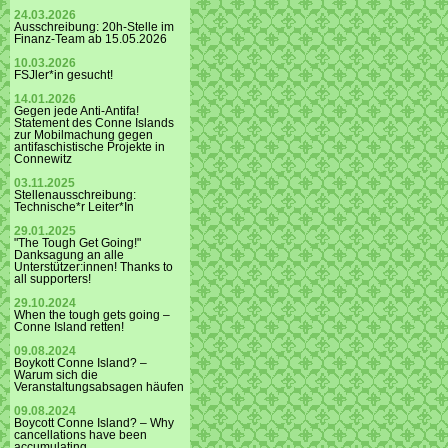
24.03.2026
Ausschreibung: 20h-Stelle im
Finanz-Team ab 15.05.2026
10.03.2026
FSJler*in gesucht!
14.01.2026
Gegen jede Anti-Antifa!
Statement des Conne Islands
zur Mobilmachung gegen
antifaschistische Projekte in
Connewitz
03.11.2025
Stellenausschreibung:
Technische*r Leiter*In
29.01.2025
"The Tough Get Going!"
Danksagung an alle
Unterstützer:innen! Thanks to
all supporters!
29.10.2024
When the tough gets going –
Conne Island retten!
09.08.2024
Boykott Conne Island? –
Warum sich die
Veranstaltungsabsagen häufen
09.08.2024
Boycott Conne Island? – Why
cancellations have been
accumulating