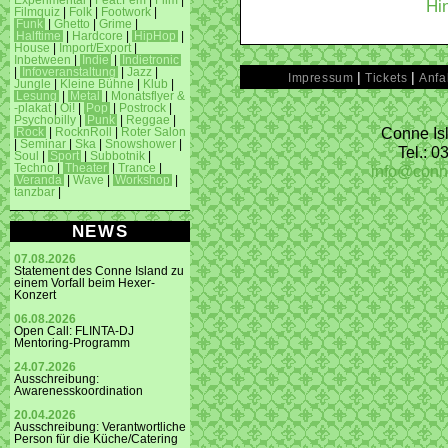
Experimental
|
Feat.Fem
|
Film
|
Hi
Filmquiz
|
Folk
|
Footwork
|
Funk
|
Ghetto
|
Grime
|
Halftime
|
Hardcore
|
HipHop
|
House
|
Import/Export
|
Inbetween
|
Indie
|
Indietronic
|
Infoveranstaltung
|
Jazz
|
|
|
Impressum
Tickets
Anfa
Jungle
|
Kleine Bühne
|
Klub
|
Lesung
|
Metal
|
Monatsflyer &
-plakat
|
Oi!
|
Pop
|
Postrock
|
Psychobilly
|
Punk
|
Reggae
|
Conne Isl
Rock
|
RocknRoll
|
Roter Salon
|
Seminar
|
Ska
|
Snowshower
|
Tel.: 
Soul
|
Sport
|
Subbotnik
|
info@conn
Techno
|
Theater
|
Trance
|
Veranda
|
Wave
|
Workshop
|
tanzbar
|
NEWS
07.08.2026
Statement des Conne Island zu
einem Vorfall beim Hexer-
Konzert
06.08.2026
Open Call: FLINTA-DJ
Mentoring-Programm
24.07.2026
Ausschreibung:
Awarenesskoordination
20.04.2026
Ausschreibung: Verantwortliche
Person für die Küche/Catering