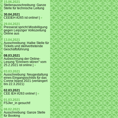
15.06.2021
Stellenausschreibung: Ganze
Stelle für technische Leitung
30.04.2021
CEEIEH #265 ist online! |
»
29.04.2021
Presserat spricht Missbilligung
gegen Leipziger Volkszeitung
Online aus
13.04.2021
Ausschreibung: Halbe Stelle für
Tickets und stellvertretende
Geschäftsführung
08.03.2021
Aufzeichnung der Online-
Lesung "Erinnern stören" vom
25.2.2021 ist online |
»
03.03.2021
Ausschreibung: Neugestaltung
eines Eingangsschilds für das
Conne Island 2021 (verlängert
bis 22.3.2021)
02.03.2021
CEE IEH #263 online! |
»
01.03.2021
FSJler_in gesucht!
08.02.2021
Ausschreibung: Ganze Stelle
für Booking