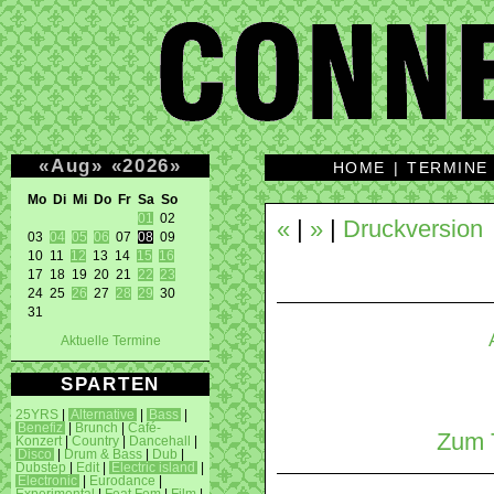
«
Aug
»
«
2026
»
HOME
|
TERMINE
Mo Di Mi Do Fr Sa So 
01
 02 

«
|
»
|
Druckversion
03 
04
05
06
 07 
08
 09 

10 11 
12
 13 14 
15
16
17 18 19 20 21 
22
23
24 25 
26
 27 
28
29
 30 

31 
Aktuelle Termine
SPARTEN
25YRS
|
Alternative
|
Bass
|
Benefiz
|
Brunch
|
Café-
Zum T
Konzert
|
Country
|
Dancehall
|
Disco
|
Drum & Bass
|
Dub
|
Dubstep
|
Edit
|
Electric island
|
Electronic
|
Eurodance
|