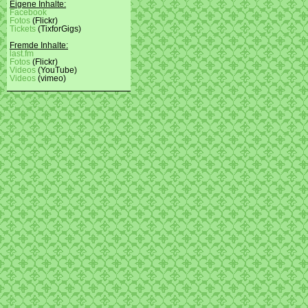
Eigene Inhalte:
Facebook
Fotos
(Flickr)
Tickets
(TixforGigs)
Fremde Inhalte:
last.fm
Fotos
(Flickr)
Videos
(YouTube)
Videos
(vimeo)