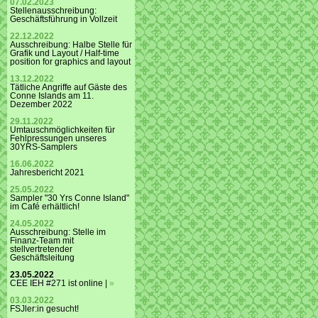
07.02.2023
Stellenausschreibung:
Geschäftsführung in Vollzeit
22.12.2022
Ausschreibung: Halbe Stelle für
Grafik und Layout / Half-time
position for graphics and layout
13.12.2022
Tätliche Angriffe auf Gäste des
Conne Islands am 11.
Dezember 2022
29.11.2022
Umtauschmöglichkeiten für
Fehlpressungen unseres
30YRS-Samplers
16.06.2022
Jahresbericht 2021
25.05.2022
Sampler "30 Yrs Conne Island"
im Café erhältlich!
24.05.2022
Ausschreibung: Stelle im
Finanz-Team mit
stellvertretender
Geschäftsleitung
23.05.2022
CEE IEH #271 ist online |
»
03.03.2022
FSJler:in gesucht!