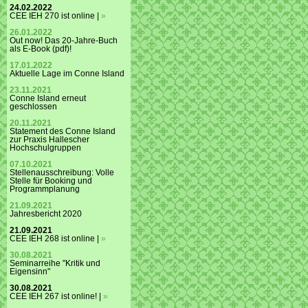
24.02.2022
CEE IEH 270 ist online |
»
26.01.2022
Out now! Das 20-Jahre-Buch
als E-Book (pdf)!
17.01.2022
Aktuelle Lage im Conne Island
23.11.2021
Conne Island erneut
geschlossen
20.11.2021
Statement des Conne Island
zur Praxis Hallescher
Hochschulgruppen
07.10.2021
Stellenausschreibung: Volle
Stelle für Booking und
Programmplanung
21.09.2021
Jahresbericht 2020
21.09.2021
CEE IEH 268 ist online |
»
30.08.2021
Seminarreihe "Kritik und
Eigensinn"
30.08.2021
CEE IEH 267 ist online! |
»