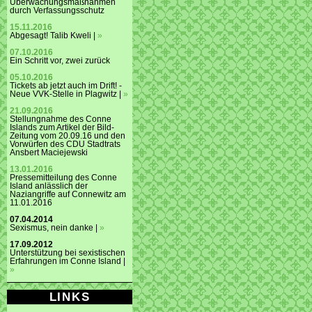
Überwachungsmaßnahmen
durch Verfassungsschutz
15.11.2016
Abgesagt! Talib Kweli |
»
07.10.2016
Ein Schritt vor, zwei zurück
05.10.2016
Tickets ab jetzt auch im Drift! -
Neue VVK-Stelle in Plagwitz |
»
21.09.2016
Stellungnahme des Conne
Islands zum Artikel der Bild-
Zeitung vom 20.09.16 und den
Vorwürfen des CDU Stadtrats
Ansbert Maciejewski
13.01.2016
Pressemitteilung des Conne
Island anlässlich der
Naziangriffe auf Connewitz am
11.01.2016
07.04.2014
Sexismus, nein danke |
»
17.09.2012
Unterstützung bei sexistischen
Erfahrungen im Conne Island |
»
LINKS