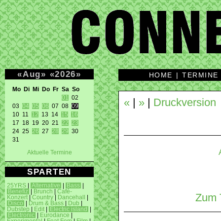
«
Aug
»
«
2026
»
HOME
|
TERMINE
Mo Di Mi Do Fr Sa So 
01
 02 

«
|
»
|
Druckversion
03 
04
05
06
 07 08 
09
10 11 
12
 13 14 
15
16
17 18 19 20 21 
22
23
24 25 
26
 27 
28
29
 30 

31 
Aktuelle Termine
SPARTEN
25YRS
|
Alternative
|
Bass
|
Benefiz
|
Brunch
|
Café-
Zum T
Konzert
|
Country
|
Dancehall
|
Disco
|
Drum & Bass
|
Dub
|
Dubstep
|
Edit
|
Electric island
|
Electronic
|
Eurodance
|