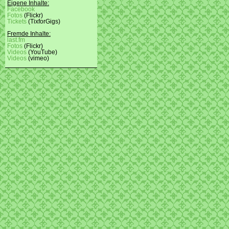
Eigene Inhalte:
Facebook
Fotos
(Flickr)
Tickets
(TixforGigs)
Fremde Inhalte:
last.fm
Fotos
(Flickr)
Videos
(YouTube)
Videos
(vimeo)