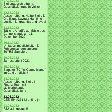
07.02.2023
Stellenausschreibung:
Geschäftsführung in Vollzeit
22.12.2022
Ausschreibung: Halbe Stelle für
Grafik und Layout / Half-time
position for graphics and layout
13.12.2022
Tätliche Angriffe auf Gäste des
Conne Islands am 11.
Dezember 2022
29.11.2022
Umtauschmöglichkeiten für
Fehlpressungen unseres
30YRS-Samplers
16.06.2022
Jahresbericht 2021
25.05.2022
Sampler "30 Yrs Conne Island"
im Café erhältlich!
24.05.2022
Ausschreibung: Stelle im
Finanz-Team mit
stellvertretender
Geschäftsleitung
23.05.2022
CEE IEH #271 ist online |
»
03.03.2022
FSJler:in gesucht!