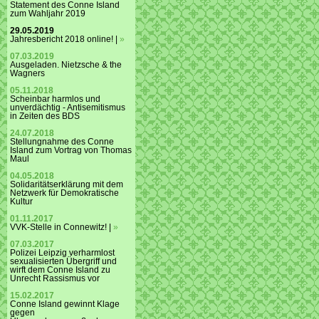
Statement des Conne Island
zum Wahljahr 2019
29.05.2019
Jahresbericht 2018 online! |
»
07.03.2019
Ausgeladen. Nietzsche & the
Wagners
05.11.2018
Scheinbar harmlos und
unverdächtig - Antisemitismus
in Zeiten des BDS
24.07.2018
Stellungnahme des Conne
Island zum Vortrag von Thomas
Maul
04.05.2018
Solidaritätserklärung mit dem
Netzwerk für Demokratische
Kultur
01.11.2017
VVK-Stelle in Connewitz! |
»
07.03.2017
Polizei Leipzig verharmlost
sexualisierten Übergriff und
wirft dem Conne Island zu
Unrecht Rassismus vor
15.02.2017
Conne Island gewinnt Klage
gegen