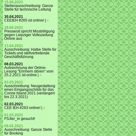
15.06.2021
Stellenausschreibung: Ganze
Stelle für technische Leitung
30.04.2021
CEEIEH #265 ist online! |
»
29.04.2021
Presserat spricht Missbilligung
gegen Leipziger Volkszeitung
Online aus
13.04.2021
Ausschreibung: Halbe Stelle für
Tickets und stellvertretende
Geschäftsführung
08.03.2021
Aufzeichnung der Online-
Lesung "Erinnern stören" vom
25.2.2021 ist online |
»
03.03.2021
Ausschreibung: Neugestaltung
eines Eingangsschilds für das
Conne Island 2021 (verlängert
bis 22.3.2021)
02.03.2021
CEE IEH #263 online! |
»
01.03.2021
FSJler_in gesucht!
08.02.2021
Ausschreibung: Ganze Stelle
für Booking