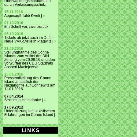
Überwachungsmaßnahmen
durch Verfassungsschutz
15.11.2016
Abgesagt! Talib Kweli |
»
07.10.2016
Ein Schritt vor, zwei zurück
05.10.2016
Tickets ab jetzt auch im Drift! -
Neue VVK-Stelle in Plagwitz |
»
21.09.2016
Stellungnahme des Conne
Islands zum Artikel der Bild-
Zeitung vom 20.09.16 und den
Vorwürfen des CDU Stadtrats
Ansbert Maciejewski
13.01.2016
Pressemitteilung des Conne
Island anlässlich der
Naziangriffe auf Connewitz am
11.01.2016
07.04.2014
Sexismus, nein danke |
»
17.09.2012
Unterstützung bei sexistischen
Erfahrungen im Conne Island |
»
LINKS