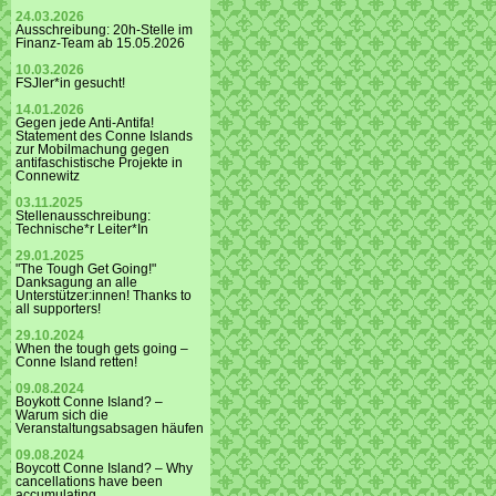
24.03.2026
Ausschreibung: 20h-Stelle im
Finanz-Team ab 15.05.2026
10.03.2026
FSJler*in gesucht!
14.01.2026
Gegen jede Anti-Antifa!
Statement des Conne Islands
zur Mobilmachung gegen
antifaschistische Projekte in
Connewitz
03.11.2025
Stellenausschreibung:
Technische*r Leiter*In
29.01.2025
"The Tough Get Going!"
Danksagung an alle
Unterstützer:innen! Thanks to
all supporters!
29.10.2024
When the tough gets going –
Conne Island retten!
09.08.2024
Boykott Conne Island? –
Warum sich die
Veranstaltungsabsagen häufen
09.08.2024
Boycott Conne Island? – Why
cancellations have been
accumulating