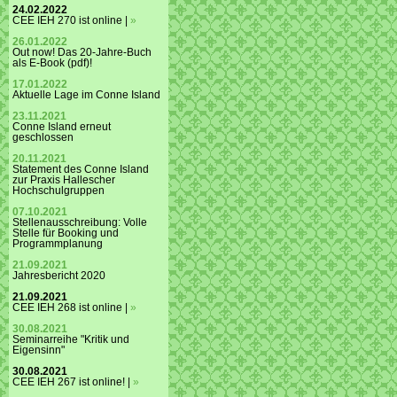
24.02.2022
CEE IEH 270 ist online |
»
26.01.2022
Out now! Das 20-Jahre-Buch
als E-Book (pdf)!
17.01.2022
Aktuelle Lage im Conne Island
23.11.2021
Conne Island erneut
geschlossen
20.11.2021
Statement des Conne Island
zur Praxis Hallescher
Hochschulgruppen
07.10.2021
Stellenausschreibung: Volle
Stelle für Booking und
Programmplanung
21.09.2021
Jahresbericht 2020
21.09.2021
CEE IEH 268 ist online |
»
30.08.2021
Seminarreihe "Kritik und
Eigensinn"
30.08.2021
CEE IEH 267 ist online! |
»