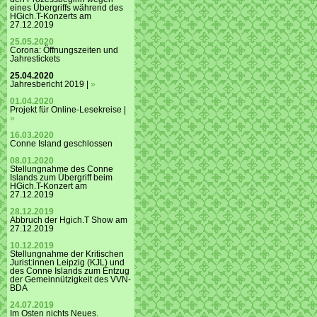
eines Übergriffs während des
HGich.T-Konzerts am
27.12.2019
25.05.2020
Corona: Öffnungszeiten und
Jahrestickets
25.04.2020
Jahresbericht 2019 |
»
01.04.2020
Projekt für Online-Lesekreise |
»
16.03.2020
Conne Island geschlossen
08.01.2020
Stellungnahme des Conne
Islands zum Übergriff beim
HGich.T-Konzert am
27.12.2019
28.12.2019
Abbruch der Hgich.T Show am
27.12.2019
10.12.2019
Stellungnahme der Kritischen
Jurist:innen Leipzig (KJL) und
des Conne Islands zum Entzug
der Gemeinnützigkeit des VVN-
BDA
24.07.2019
Im Osten nichts Neues.