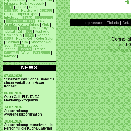
Experimental
|
Feat.Fem
|
Film
|
Hi
Filmquiz
|
Folk
|
Footwork
|
Funk
|
Ghetto
|
Grime
|
Halftime
|
Hardcore
|
HipHop
|
House
|
Import/Export
|
Inbetween
|
Indie
|
Indietronic
|
Infoveranstaltung
|
Jazz
|
|
|
Impressum
Tickets
Anfa
Jungle
|
Kleine Bühne
|
Klub
|
Lesung
|
Metal
|
Monatsflyer &
-plakat
|
Oi!
|
Pop
|
Postrock
|
Psychobilly
|
Punk
|
Reggae
|
Conne Isl
Rock
|
RocknRoll
|
Roter Salon
|
Seminar
|
Ska
|
Snowshower
|
Tel.: 
Soul
|
Sport
|
Subbotnik
|
info@conn
Techno
|
Theater
|
Trance
|
Veranda
|
Wave
|
Workshop
|
tanzbar
|
NEWS
07.08.2026
Statement des Conne Island zu
einem Vorfall beim Hexer-
Konzert
06.08.2026
Open Call: FLINTA-DJ
Mentoring-Programm
24.07.2026
Ausschreibung:
Awarenesskoordination
20.04.2026
Ausschreibung: Verantwortliche
Person für die Küche/Catering