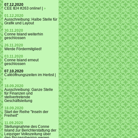
07.12.2020
CEE IEH #263 online! |
»
01.12.2020
Ausschreibung: Halbe Stelle für
Grafik und Layout
30.11.2020
Conne Island weiterhin
geschlossen
26.11.2020
Werde Fördermitglied!
03.11.2020
Conne Island erneut
geschlossen
07.10.2020
Caféöffnungszeiten im Herbst |
»
18.09.2020
Ausschreibung: Ganze Stelle
für Finanzen und
stellvertretende
Geschäftsleitung
18.09.2020
Start der Reihe "Inseln der
Freiheit"
11.09.2020
Stellungnahme des Conne
Island zur Berichterstattung der
Leipziger Volkszeitung über
den Prozessbeginn wegen