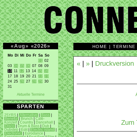
«
Aug
»
«
2026
»
HOME
|
TERMINE
Mo Di Mi Do Fr Sa So 
01
 02 

«
|
»
|
Druckversion
03 
04
05
06
10
 11 
12
 13 14 
15
16
17 18 19 20 21 
22
23
24 25 
26
 27 
28
29
 30 

31 
Aktuelle Termine
SPARTEN
25YRS
|
Alternative
|
Bass
|
Benefiz
|
Brunch
|
Café-
Zum T
Konzert
|
Country
|
Dancehall
|
Disco
|
Drum & Bass
|
Dub
|
Dubstep
|
Edit
|
Electric island
|
Electronic
|
Eurodance
|