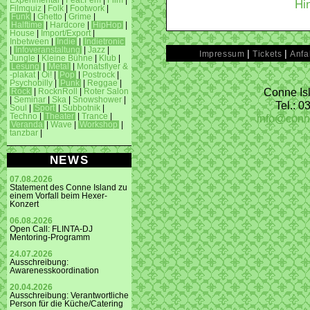
Experimental
|
Feat.Fem
|
Film
|
Hi
Filmquiz
|
Folk
|
Footwork
|
Funk
|
Ghetto
|
Grime
|
Halftime
|
Hardcore
|
HipHop
|
House
|
Import/Export
|
Inbetween
|
Indie
|
Indietronic
|
Infoveranstaltung
|
Jazz
|
|
|
Impressum
Tickets
Anfa
Jungle
|
Kleine Bühne
|
Klub
|
Lesung
|
Metal
|
Monatsflyer &
-plakat
|
Oi!
|
Pop
|
Postrock
|
Psychobilly
|
Punk
|
Reggae
|
Conne Isl
Rock
|
RocknRoll
|
Roter Salon
|
Seminar
|
Ska
|
Snowshower
|
Tel.: 
Soul
|
Sport
|
Subbotnik
|
info@conn
Techno
|
Theater
|
Trance
|
Veranda
|
Wave
|
Workshop
|
tanzbar
|
NEWS
07.08.2026
Statement des Conne Island zu
einem Vorfall beim Hexer-
Konzert
06.08.2026
Open Call: FLINTA-DJ
Mentoring-Programm
24.07.2026
Ausschreibung:
Awarenesskoordination
20.04.2026
Ausschreibung: Verantwortliche
Person für die Küche/Catering