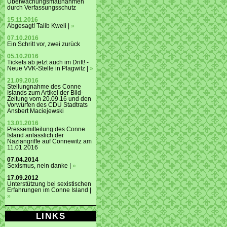
Überwachungsmaßnahmen
durch Verfassungsschutz
15.11.2016
Abgesagt! Talib Kweli |
»
07.10.2016
Ein Schritt vor, zwei zurück
05.10.2016
Tickets ab jetzt auch im Drift! -
Neue VVK-Stelle in Plagwitz |
»
21.09.2016
Stellungnahme des Conne
Islands zum Artikel der Bild-
Zeitung vom 20.09.16 und den
Vorwürfen des CDU Stadtrats
Ansbert Maciejewski
13.01.2016
Pressemitteilung des Conne
Island anlässlich der
Naziangriffe auf Connewitz am
11.01.2016
07.04.2014
Sexismus, nein danke |
»
17.09.2012
Unterstützung bei sexistischen
Erfahrungen im Conne Island |
»
LINKS