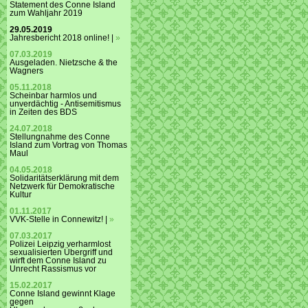
Statement des Conne Island
zum Wahljahr 2019
29.05.2019
Jahresbericht 2018 online! |
»
07.03.2019
Ausgeladen. Nietzsche & the
Wagners
05.11.2018
Scheinbar harmlos und
unverdächtig - Antisemitismus
in Zeiten des BDS
24.07.2018
Stellungnahme des Conne
Island zum Vortrag von Thomas
Maul
04.05.2018
Solidaritätserklärung mit dem
Netzwerk für Demokratische
Kultur
01.11.2017
VVK-Stelle in Connewitz! |
»
07.03.2017
Polizei Leipzig verharmlost
sexualisierten Übergriff und
wirft dem Conne Island zu
Unrecht Rassismus vor
15.02.2017
Conne Island gewinnt Klage
gegen