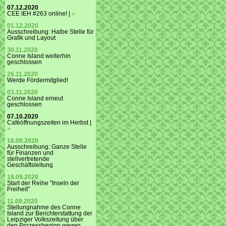
07.12.2020
CEE IEH #263 online! |
»
01.12.2020
Ausschreibung: Halbe Stelle für
Grafik und Layout
30.11.2020
Conne Island weiterhin
geschlossen
26.11.2020
Werde Fördermitglied!
03.11.2020
Conne Island erneut
geschlossen
07.10.2020
Caféöffnungszeiten im Herbst |
»
18.09.2020
Ausschreibung: Ganze Stelle
für Finanzen und
stellvertretende
Geschäftsleitung
18.09.2020
Start der Reihe "Inseln der
Freiheit"
11.09.2020
Stellungnahme des Conne
Island zur Berichterstattung der
Leipziger Volkszeitung über
den Prozessbeginn wegen