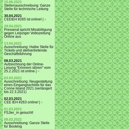
15.06.2021
Stellenausschreibung: Ganze
Stelle für technische Leitung
30.04.2021
CEEIEH #265 ist online! |
»
29.04.2021
Presserat spricht Missbilligung
gegen Leipziger Volkszeitung
Online aus
13.04.2021
Ausschreibung: Halbe Stelle für
Tickets und stellvertretende
Geschäftsführung
08.03.2021
Aufzeichnung der Online-
Lesung "Erinnern stören" vom
25.2.2021 ist online |
»
03.03.2021
Ausschreibung: Neugestaltung
eines Eingangsschilds für das
Conne Island 2021 (verlängert
bis 22.3.2021)
02.03.2021
CEE IEH #263 online! |
»
01.03.2021
FSJler_in gesucht!
08.02.2021
Ausschreibung: Ganze Stelle
für Booking