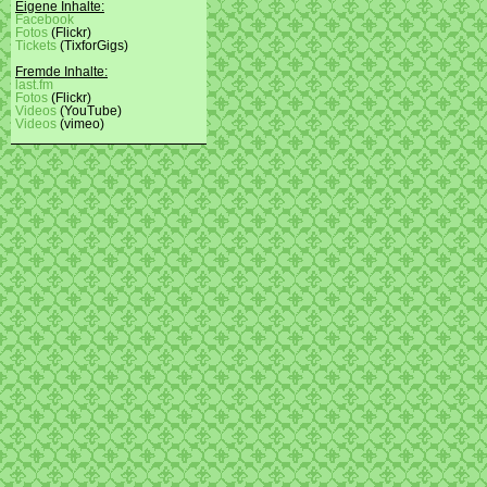
Eigene Inhalte:
Facebook
Fotos
(Flickr)
Tickets
(TixforGigs)
Fremde Inhalte:
last.fm
Fotos
(Flickr)
Videos
(YouTube)
Videos
(vimeo)