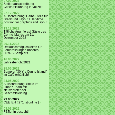
07.02.2023
Stellenausschreibung:
Geschäftsführung in Vollzeit
22.12.2022
Ausschreibung: Halbe Stelle für
Grafik und Layout / Half-time
position for graphics and layout
13.12.2022
Tätliche Angriffe auf Gäste des
Conne Islands am 11.
Dezember 2022
29.11.2022
Umtauschmöglichkeiten für
Fehlpressungen unseres
30YRS-Samplers
16.06.2022
Jahresbericht 2021
25.05.2022
Sampler "30 Yrs Conne Island"
im Café erhältlich!
24.05.2022
Ausschreibung: Stelle im
Finanz-Team mit
stellvertretender
Geschäftsleitung
23.05.2022
CEE IEH #271 ist online |
»
03.03.2022
FSJler:in gesucht!