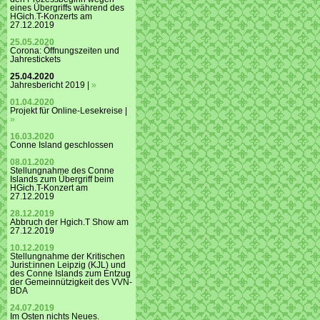
eines Übergriffs während des
HGich.T-Konzerts am
27.12.2019
25.05.2020
Corona: Öffnungszeiten und
Jahrestickets
25.04.2020
Jahresbericht 2019 |
»
01.04.2020
Projekt für Online-Lesekreise |
»
16.03.2020
Conne Island geschlossen
08.01.2020
Stellungnahme des Conne
Islands zum Übergriff beim
HGich.T-Konzert am
27.12.2019
28.12.2019
Abbruch der Hgich.T Show am
27.12.2019
10.12.2019
Stellungnahme der Kritischen
Jurist:innen Leipzig (KJL) und
des Conne Islands zum Entzug
der Gemeinnützigkeit des VVN-
BDA
24.07.2019
Im Osten nichts Neues.