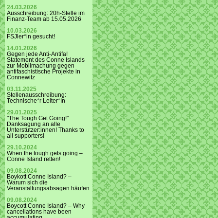
24.03.2026
Ausschreibung: 20h-Stelle im
Finanz-Team ab 15.05.2026
10.03.2026
FSJler*in gesucht!
14.01.2026
Gegen jede Anti-Antifa!
Statement des Conne Islands
zur Mobilmachung gegen
antifaschistische Projekte in
Connewitz
03.11.2025
Stellenausschreibung:
Technische*r Leiter*In
29.01.2025
"The Tough Get Going!"
Danksagung an alle
Unterstützer:innen! Thanks to
all supporters!
29.10.2024
When the tough gets going –
Conne Island retten!
09.08.2024
Boykott Conne Island? –
Warum sich die
Veranstaltungsabsagen häufen
09.08.2024
Boycott Conne Island? – Why
cancellations have been
accumulating