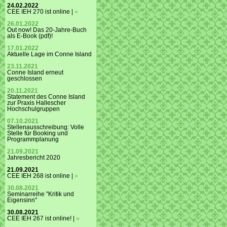
24.02.2022
CEE IEH 270 ist online |
»
26.01.2022
Out now! Das 20-Jahre-Buch
als E-Book (pdf)!
17.01.2022
Aktuelle Lage im Conne Island
23.11.2021
Conne Island erneut
geschlossen
20.11.2021
Statement des Conne Island
zur Praxis Hallescher
Hochschulgruppen
07.10.2021
Stellenausschreibung: Volle
Stelle für Booking und
Programmplanung
21.09.2021
Jahresbericht 2020
21.09.2021
CEE IEH 268 ist online |
»
30.08.2021
Seminarreihe "Kritik und
Eigensinn"
30.08.2021
CEE IEH 267 ist online! |
»